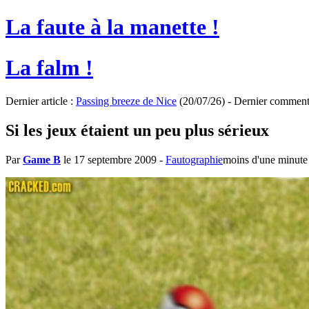
La faute à la manette !
La falm !
Dernier article :
Passing breeze de Nice
(20/07/26) - Dernier comment
Si les jeux étaient un peu plus sérieux
Par
Game B
le 17 septembre 2009
-
Fautographie
moins d'une minute