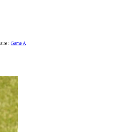
aire :
Game A