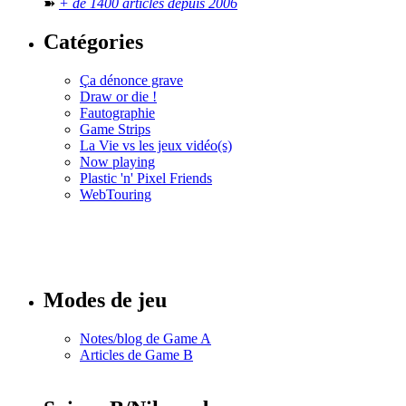
➽
+ de 1400 articles depuis 2006
Catégories
Ça dénonce grave
Draw or die !
Fautographie
Game Strips
La Vie vs les jeux vidéo(s)
Now playing
Plastic 'n' Pixel Friends
WebTouring
Tous les
numéros
Modes de jeu
Notes/blog de Game A
Articles de Game B