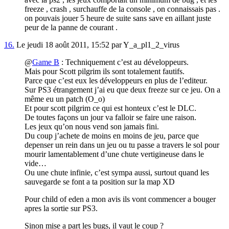
freeze , crash , surchauffe de la console , on connaissais pas .
on pouvais jouer 5 heure de suite sans save en aillant juste
peur de la panne de courant .
16.
Le jeudi 18 août 2011, 15:52 par Y_a_pl1_2_virus
@
Game B
: Techniquement c’est au développeurs.
Mais pour Scott pilgrim ils sont totalement fautifs.
Parce que c’est eux les développeurs en plus de l’editeur.
Sur PS3 étrangement j’ai eu que deux freeze sur ce jeu. On a
même eu un patch (O_o)
Et pour scott pilgrim ce qui est honteux c’est le DLC.
De toutes façons un jour va falloir se faire une raison.
Les jeux qu’on nous vend son jamais fini.
Du coup j’achete de moins en moins de jeu, parce que
depenser un rein dans un jeu ou tu passe a travers le sol pour
mourir lamentablement d’une chute vertigineuse dans le
vide…
Ou une chute infinie, c’est sympa aussi, surtout quand les
sauvegarde se font a ta position sur la map XD
Pour child of eden a mon avis ils vont commencer a bouger
apres la sortie sur PS3.
Sinon mise a part les bugs, il vaut le coup ?