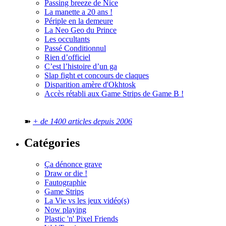
Passing breeze de Nice
La manette a 20 ans !
Périple en la demeure
La Neo Geo du Prince
Les occultants
Passé Conditionnul
Rien d’officiel
C’est l’histoire d’un ga
Slap fight et concours de claques
Disparition amère d'Okhtosk
Accès rétabli aux Game Strips de Game B !
➽
+ de 1400 articles depuis 2006
Catégories
Ça dénonce grave
Draw or die !
Fautographie
Game Strips
La Vie vs les jeux vidéo(s)
Now playing
Plastic 'n' Pixel Friends