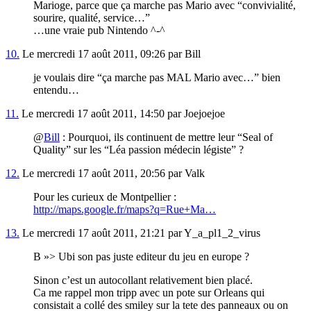
Marioge, parce que ça marche pas Mario avec “convivialité,
sourire, qualité, service…”
…une vraie pub Nintendo ^-^
10.
Le mercredi 17 août 2011, 09:26 par Bill
je voulais dire “ça marche pas MAL Mario avec…” bien
entendu…
11.
Le mercredi 17 août 2011, 14:50 par Joejoejoe
@
Bill
: Pourquoi, ils continuent de mettre leur “Seal of
Quality” sur les “Léa passion médecin légiste” ?
12.
Le mercredi 17 août 2011, 20:56 par Valk
Pour les curieux de Montpellier :
http://maps.google.fr/maps?q=Rue+Ma…
13.
Le mercredi 17 août 2011, 21:21 par Y_a_pl1_2_virus
B »> Ubi son pas juste editeur du jeu en europe ?
Sinon c’est un autocollant relativement bien placé.
Ca me rappel mon tripp avec un pote sur Orleans qui
consistait a collé des smiley sur la tete des panneaux ou on