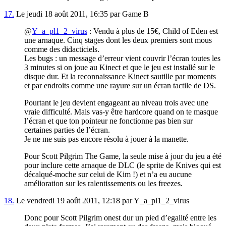
17.
Le jeudi 18 août 2011, 16:35 par Game B
@
Y_a_pl1_2_virus
: Vendu à plus de 15€, Child of Eden est
une arnaque. Cinq stages dont les deux premiers sont mous
comme des didacticiels.
Les bugs : un message d’erreur vient couvrir l’écran toutes les
3 minutes si on joue au Kinect et que le jeu est installé sur le
disque dur. Et la reconnaissance Kinect sautille par moments
et par endroits comme une rayure sur un écran tactile de DS.
Pourtant le jeu devient engageant au niveau trois avec une
vraie difficulté. Mais vas-y être hardcore quand on te masque
l’écran et que ton pointeur ne fonctionne pas bien sur
certaines parties de l’écran.
Je ne me suis pas encore résolu à jouer à la manette.
Pour Scott Pilgrim The Game, la seule mise à jour du jeu a été
pour inclure cette arnaque de DLC (le sprite de Knives qui est
décalqué-moche sur celui de Kim !) et n’a eu aucune
amélioration sur les ralentissements ou les freezes.
18.
Le vendredi 19 août 2011, 12:18 par Y_a_pl1_2_virus
Donc pour Scott Pilgrim onest dur un pied d’egalité entre les