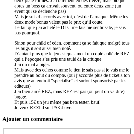
deux plate formes. J’ai rarement eu des freeze, mais bloqué
apres un boss ça arrivait souvent, ou entre deux zone (un
event qui se declenche pas)
Mais je suis d’accords avec toi, c’est de l’arnaque. Même les
deux mode bonus valent pas le prix qu’il coute.
Le fait que j’ai acheté le DLC me fais me sentir sale, je sais
pas pourquoi.
Sinon pour child of eden, comment ça se fait que malgré tous
les bugs il soit aussi bien noté.
D’autant plus que le jeu est quasiment un copié collé de REZ
qui a l’epoque s’es pris une taulé de la critique.
J’ai du mal a piger.
Mais avec des echos comme le tien je sais pas si je vais me le
prendre au bout du compte. (oui j’accorde plus de ticket a ton
avis que au endroit “specialisé” et surtout sponsorisé par les
editeurs)
J’ai bien aimé REZ, mais REZ est pas (ou peut on va dire)
buggé.
Et puis 15€ un jeu même pas beta tester, bauf.
Je veux REZhd sur PS3 :bave:
Ajouter un commentaire