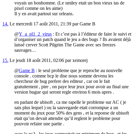
voyais un bonhomme. (Le smiley etait un bon vieux tas de
pixel comme on les aime)
Il y en avait partout sur orleans.
14.
Le mercredi 17 août 2011, 21:39 par Game B
@
Y_a_pl1_2_virus
: Et c’est pas à l’éditeur de faire le suivi et
d’organiser un patch quand le jeu a des bugs ? Ils avaient déjà
laissé crever Scott Pilgrim The Game avec ses freezes
sauvages…
15.
Le jeudi 18 août 2011, 02:06 par xemorej
@
Game B
: le seul probleme que je reproche au nouvelle
console . comme bcp le dise nous somme devenu les
chercheur de bug prefere des editeur , car on le fait
gratuitement , pire , on paye leur jeux pour avoir au final une
version bugue qui seront regle environ 6 mois apres .
en parlant de ubisoft , ca me rapelle le probleme sur AC ( je
sais plus lequel ) ou la sauvegarde etait corrompue a un
moment du jeux pour 50% des gens , et la reponse de ubisoft
etait qu’on devait attendre qu’il reglent le probleme pour
pouvoir refaire une partie .
avec la ps2 , les jeux comportait un minimum de bug , et les