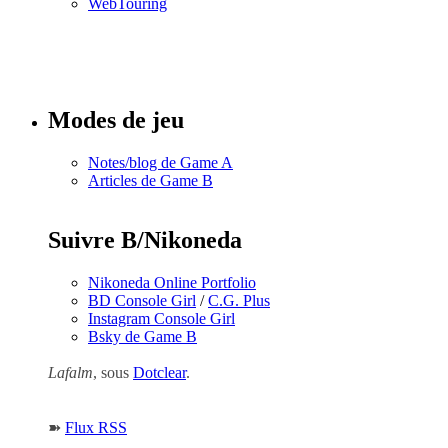
WebTouring
Tous les
numéros
Modes de jeu
Notes/blog de Game A
Articles de Game B
Suivre B/Nikoneda
Nikoneda Online Portfolio
BD Console Girl
/
C.G. Plus
Instagram Console Girl
Bsky de Game B
Lafalm
, sous
Dotclear
.
➽
Flux RSS