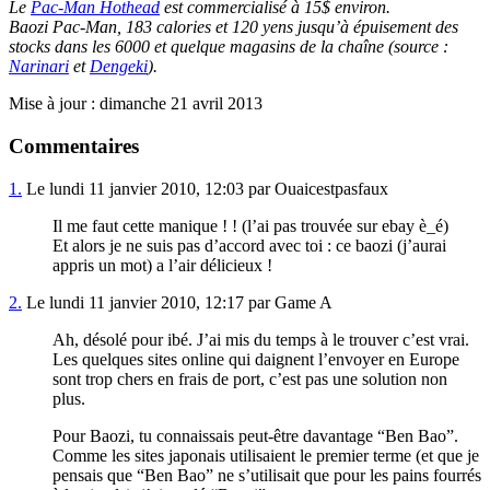
Le
Pac-Man Hothead
est commercialisé à 15$ environ.
Baozi Pac-Man, 183 calories et 120 yens jusqu’à épuisement des
stocks dans les 6000 et quelque magasins de la chaîne (source :
Narinari
et
Dengeki
).
Mise à jour : dimanche 21 avril 2013
Commentaires
1.
Le lundi 11 janvier 2010, 12:03 par Ouaicestpasfaux
Il me faut cette manique ! ! (l’ai pas trouvée sur ebay è_é)
Et alors je ne suis pas d’accord avec toi : ce baozi (j’aurai
appris un mot) a l’air délicieux !
2.
Le lundi 11 janvier 2010, 12:17 par Game A
Ah, désolé pour ibé. J’ai mis du temps à le trouver c’est vrai.
Les quelques sites online qui daignent l’envoyer en Europe
sont trop chers en frais de port, c’est pas une solution non
plus.
Pour Baozi, tu connaissais peut-être davantage “Ben Bao”.
Comme les sites japonais utilisaient le premier terme (et que je
pensais que “Ben Bao” ne s’utilisait que pour les pains fourrés