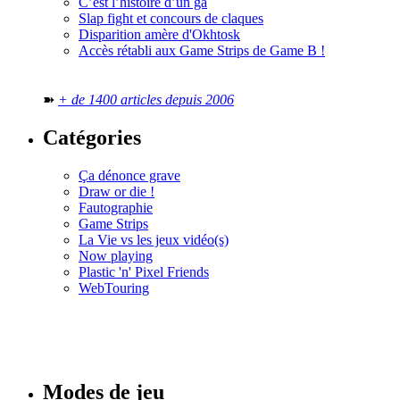
C’est l’histoire d’un ga
Slap fight et concours de claques
Disparition amère d'Okhtosk
Accès rétabli aux Game Strips de Game B !
➽
+ de 1400 articles depuis 2006
Catégories
Ça dénonce grave
Draw or die !
Fautographie
Game Strips
La Vie vs les jeux vidéo(s)
Now playing
Plastic 'n' Pixel Friends
WebTouring
Tous les
numéros
Modes de jeu