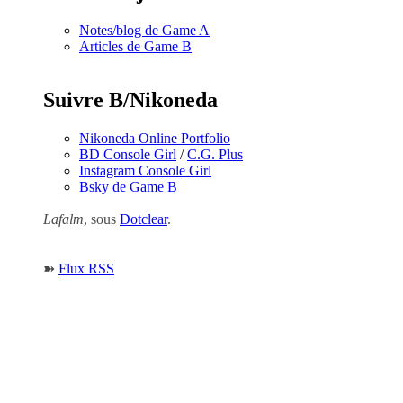
Notes/blog de Game A
Articles de Game B
Suivre B/Nikoneda
Nikoneda Online Portfolio
BD Console Girl
/
C.G. Plus
Instagram Console Girl
Bsky de Game B
Lafalm
, sous
Dotclear
.
➽
Flux RSS