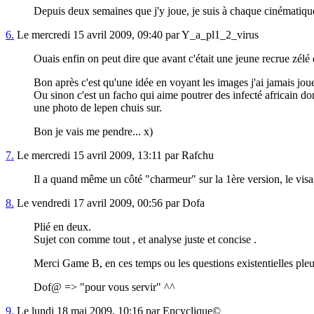
Depuis deux semaines que j'y joue, je suis à chaque cinématique 
6.
Le mercredi 15 avril 2009, 09:40 par Y_a_pl1_2_virus
Ouais enfin on peut dire que avant c'était une jeune recrue zélé 
Bon après c'est qu'une idée en voyant les images j'ai jamais jo
Ou sinon c'est un facho qui aime poutrer des infecté africain donc
une photo de lepen chuis sur.
Bon je vais me pendre... x)
7.
Le mercredi 15 avril 2009, 13:11 par Rafchu
Il a quand même un côté "charmeur" sur la 1ère version, le vis
8.
Le vendredi 17 avril 2009, 00:56 par Dofa
Plié en deux.
Sujet con comme tout , et analyse juste et concise .
Merci Game B, en ces temps ou les questions existentielles pleuv
Dof@ => "pour vous servir" ^^
9.
Le lundi 18 mai 2009, 10:16 par Encyclique©