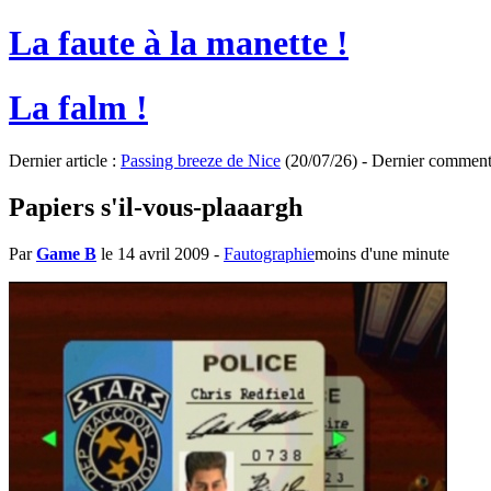
La faute à la manette !
La falm !
Dernier article :
Passing breeze de Nice
(20/07/26) - Dernier comment
Papiers s'il-vous-plaaargh
Par
Game B
le 14 avril 2009
-
Fautographie
moins d'une minute