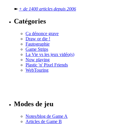
➽
+ de 1400 articles depuis 2006
Catégories
Ça dénonce grave
Draw or die !
Fautographie
Game Strips
La Vie vs les jeux vidéo(s)
Now playing
Plastic 'n' Pixel Friends
WebTouring
Tous les
numéros
Modes de jeu
Notes/blog de Game A
Articles de Game B