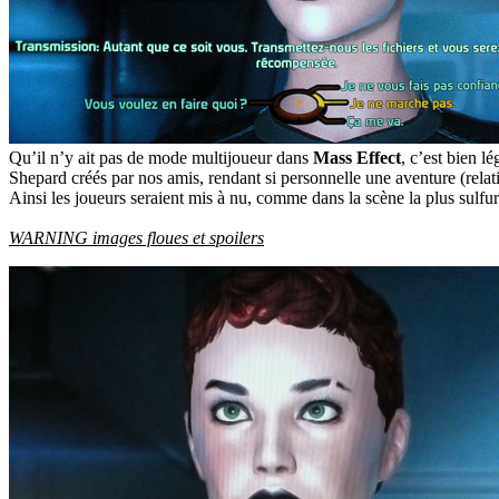
Qu’il n’y ait pas de mode multijoueur dans
Mass Effect
, c’est bien 
Shepard créés par nos amis, rendant si personnelle une aventure (relativ
Ainsi les joueurs seraient mis à nu, comme dans la scène la plus sul
WARNING images floues et spoilers