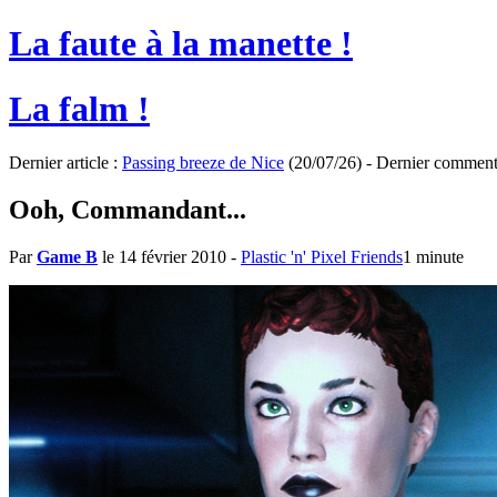
La faute à la manette !
La falm !
Dernier article :
Passing breeze de Nice
(20/07/26) - Dernier comment
Ooh, Commandant...
Par
Game B
le 14 février 2010
-
Plastic 'n' Pixel Friends
1 minute