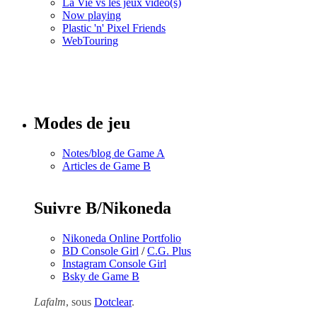
La Vie vs les jeux vidéo(s)
Now playing
Plastic 'n' Pixel Friends
WebTouring
Tous les
numéros
Modes de jeu
Notes/blog de Game A
Articles de Game B
Suivre B/Nikoneda
Nikoneda Online Portfolio
BD Console Girl
/
C.G. Plus
Instagram Console Girl
Bsky de Game B
Lafalm
, sous
Dotclear
.