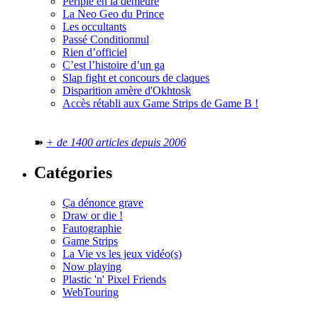
Périple en la demeure
La Neo Geo du Prince
Les occultants
Passé Conditionnul
Rien d’officiel
C’est l’histoire d’un ga
Slap fight et concours de claques
Disparition amère d'Okhtosk
Accès rétabli aux Game Strips de Game B !
➽
+ de 1400 articles depuis 2006
Catégories
Ça dénonce grave
Draw or die !
Fautographie
Game Strips
La Vie vs les jeux vidéo(s)
Now playing
Plastic 'n' Pixel Friends
WebTouring