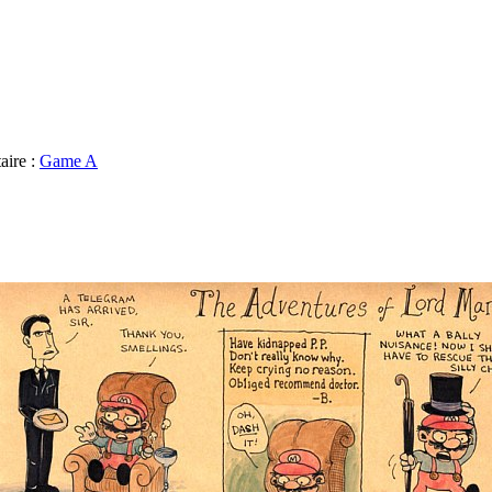
aire :
Game A