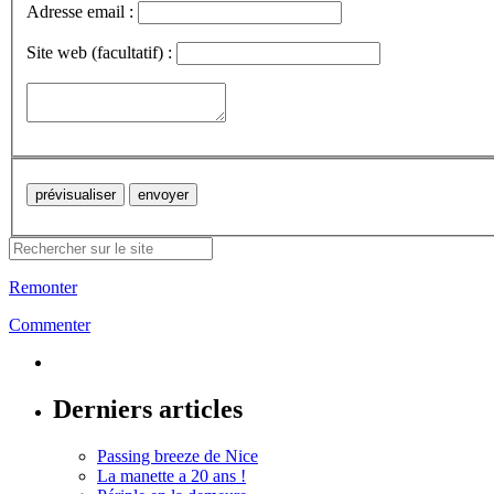
Adresse email :
Site web (facultatif) :
Remonter
Commenter
Derniers articles
Passing breeze de Nice
La manette a 20 ans !