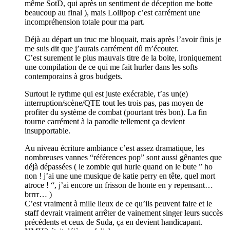
même SotD, qui après un sentiment de déception me botte
beaucoup au final ), mais Lollipop c’est carrément une
incompréhension totale pour ma part.
Déjà au départ un truc me bloquait, mais après l’avoir finis je
me suis dit que j’aurais carrément dû m’écouter.
C’est surement le plus mauvais titre de la boite, ironiquement
une compilation de ce qui me fait hurler dans les softs
contemporains à gros budgets.
Surtout le rythme qui est juste exécrable, t’as un(e)
interruption/scène/QTE tout les trois pas, pas moyen de
profiter du système de combat (pourtant très bon). La fin
tourne carrément à la parodie tellement ça devient
insupportable.
Au niveau écriture ambiance c’est assez dramatique, les
nombreuses vannes “références pop” sont aussi gênantes que
déjà dépassées ( le zombie qui hurle quand on le bute ” ho
non ! j’ai une une musique de katie perry en tête, quel mort
atroce ! “, j’ai encore un frisson de honte en y repensant…
brrrr… )
C’est vraiment à mille lieux de ce qu’ils peuvent faire et le
staff devrait vraiment arrêter de vainement singer leurs succès
précédents et ceux de Suda, ça en devient handicapant.