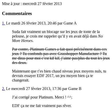
Mise à jour : mercredi 27 février 2013
Commentaires
1.
Le mardi 26 février 2013, 20:46 par Game A
Suda fait vraiment un blocage sur les jeux de tonte de la
pelouse, je crois me rappeler qu’il y en avait déjà dans
No
More Heroes
.
Par contre, Platinum Games a fait quoi précisément dans ces
jeux ? Tu confonds pas avec Grasshopper Manufacture ? Tu
me diras pour moi c’est kif kif, j’aime pas/plus du tout les jeux
des deux.
Maintenant que t’es bien chaud niveau jeux moyens nuls, tu
devrais essayer EDF 2017, un jeu moyen bien ça te
changerait.
2.
Le mercredi 27 février 2013, 17:36 par Game B
J’ai corrigé pour Platinum. Merci ! ^^;
EDF ça ne me fait vraiment pas rêver.