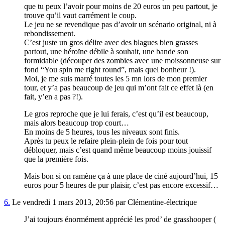
que tu peux l’avoir pour moins de 20 euros un peu partout, je
trouve qu’il vaut carrément le coup.
Le jeu ne se revendique pas d’avoir un scénario original, ni à
rebondissement.
C’est juste un gros délire avec des blagues bien grasses
partout, une héroïne débile à souhait, une bande son
formidable (découper des zombies avec une moissonneuse sur
fond “You spin me right round”, mais quel bonheur !).
Moi, je me suis marré toutes les 5 mn lors de mon premier
tour, et y’a pas beaucoup de jeu qui m’ont fait ce effet là (en
fait, y’en a pas ?!).
Le gros reproche que je lui ferais, c’est qu’il est beaucoup,
mais alors beaucoup trop court…
En moins de 5 heures, tous les niveaux sont finis.
Après tu peux le refaire plein-plein de fois pour tout
débloquer, mais c’est quand même beaucoup moins jouissif
que la première fois.
Mais bon si on ramène ça à une place de ciné aujourd’hui, 15
euros pour 5 heures de pur plaisir, c’est pas encore excessif…
6.
Le vendredi 1 mars 2013, 20:56 par Clémentine-électrique
J’ai toujours énormément apprécié les prod’ de grasshooper (