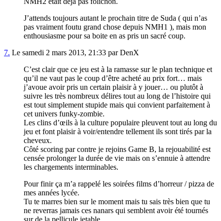
NMH2 était déjà pas folichon.
J’attends toujours autant le prochain titre de Suda ( qui n’as
pas vraiment foutu grand chose depuis NMH1 ), mais mon
enthousiasme pour sa boite en as pris un sacré coup.
7.
Le samedi 2 mars 2013, 21:33 par DenX
C’est clair que ce jeu est à la ramasse sur le plan technique et
qu’il ne vaut pas le coup d’être acheté au prix fort… mais
j’avoue avoir pris un certain plaisir à y jouer… ou plutôt à
suivre les très nombreux délires tout au long de l’histoire qui
est tout simplement stupide mais qui convient parfaitement à
cet univers funky-zombie.
Les clins d’œils à la culture populaire pleuvent tout au long du
jeu et font plaisir à voir/entendre tellement ils sont tirés par la
cheveux.
Côté scoring par contre je rejoins Game B, la rejouabilité est
censée prolonger la durée de vie mais on s’ennuie à attendre
les chargements interminables.
Pour finir ça m’a rappelé les soirées films d’horreur / pizza de
mes années lycée.
Tu te marres bien sur le moment mais tu sais très bien que tu
ne reverras jamais ces nanars qui semblent avoir été tournés
sur de la pellicule jetable.