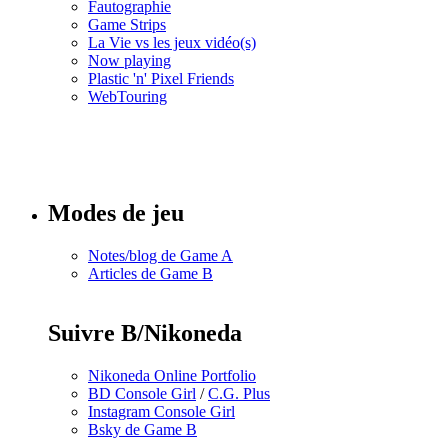
Fautographie
Game Strips
La Vie vs les jeux vidéo(s)
Now playing
Plastic 'n' Pixel Friends
WebTouring
Tous les
numéros
Modes de jeu
Notes/blog de Game A
Articles de Game B
Suivre B/Nikoneda
Nikoneda Online Portfolio
BD Console Girl
/
C.G. Plus
Instagram Console Girl
Bsky de Game B