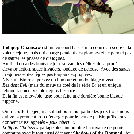
Lollipop Chainsaw
est un jeu court basé sur la course au score et la
valeur rejoue, mais qui charge pendant des plombes et ne permet pas
de sauter les phases de dialogues.
Au final on a des bouts de jeux suivant les délires de la prod’ :
elevator action, space invaders, tondage de pelouse. Avec des stages
irréguliers et des règles pas toujours expliquées.
Niveau histoire et persos: un humour et un doublage niveau
Resident Evil
(mais du mauvais coté de la série B) et un unique
rebondissement visible depuis l’espace.
Et la fin est pitoyable juste pour faire une dernière bonne blague
nippone.
On m’a offert le jeu, mais il fait pour moi partie des jeux trous noirs
qui vous prennent trop d’énergie pour le peu de plaisir qu’ils vous
donnent (aussi appelés «
jeux céléri
»).
Lollipop Chainsaw
partage ainsi un nombre incroyable de points
communs avec le tout aussi décevant
Shadows of the Damned
: jeu