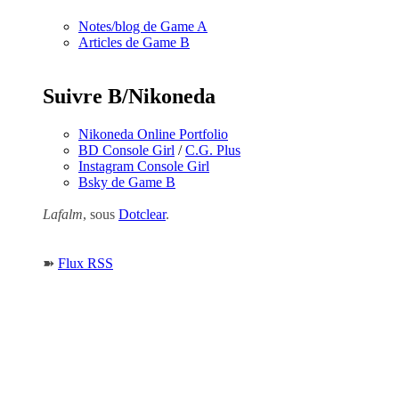
Notes/blog de Game A
Articles de Game B
Suivre B/Nikoneda
Nikoneda Online Portfolio
BD Console Girl
/
C.G. Plus
Instagram Console Girl
Bsky de Game B
Lafalm
, sous
Dotclear
.
➽
Flux RSS