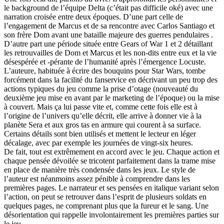
le background de l’équipe Delta (c’était pas difficile oké) avec une
narration croisée entre deux époques. D’une part celle de
l’engagement de Marcus et de sa rencontre avec Carlos Santiago et
son frère Dom avant une bataille majeure des guerres pendulaires .
D’autre part une période située entre Gears of War 1 et 2 détaillant
les retrouvailles de Dom et Marcus et les non-dits entre eux et la vie
désespérée et -pérante de l’humanité après l’émergence Locuste.
L’auteure, habituée à écrire des bouquins pour Star Wars, tombe
forcément dans la facilité du fanservice en décrivant un peu trop des
actions typiques du jeu comme la prise d’otage (nouveauté du
deuxième jeu mise en avant par le marketing de l’époque) ou la mise
à couvert. Mais ça lui passe vite et, comme cette fois elle est à
l’origine de l’univers qu’elle décrit, elle arrive à donner vie à la
planète Sera et aux gros tas en armure qui courent à sa surface.
Certains détails sont bien utilisés et mettent le lecteur en léger
décalage, avec par exemple les journées de vingt-six heures.
De fait, tout est extrêmement en accord avec le jeu. Chaque action et
chaque pensée dévoilée se tricotent parfaitement dans la trame mise
en place de manière très condensée dans les jeux. Le style de
l’auteur est néanmoins assez pénible à comprendre dans les
premières pages. Le narrateur et ses pensées en italique variant selon
l’action, on peut se retrouver dans l’esprit de plusieurs soldats en
quelques pages, ne comprenant plus que la fureur et le sang. Une
désorientation qui rappelle involontairement les premières parties sur
le jeu.