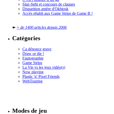
Slap fight et concours de claques
Disparition amère d'Okhtosk
Accès rétabli aux Game Strips de Game B !
➽
+ de 1400 articles depuis 2006
Catégories
Ça dénonce grave
Draw or die !
Fautographie
Game Strips
La Vie vs les jeux vidéo(s)
Now playing
Plastic 'n' Pixel Friends
WebTouring
Tous les
numéros
Modes de jeu