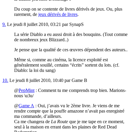
Du coup on se contente de livres dérivés de jeux. Ou, plus
rarement, de
jeux dérivés de livres
.
9.
Le jeudi 8 juillet 2010, 03:21 par SynapS
La série Diablo a eu aussi droit à des bouquins. (Tout comme
de nombreux jeux Blizzard..)
Je pense que la qualité de ces œuvres dépendent des auteurs..
Même si, comme au cinéma, la licence exploité est
généralement souillé, certains “écrits” sortent du lots. (cf.
Diablo: la loi du sang)
10.
Le jeudi 8 juillet 2010, 10:40 par Game B
@
PepMint
: Comment tu me comprends trop bien. Marions-
nous \u3u/
@
Game A
: Oui, j’avais vu le 2ème livre. Je viens de me
rendre compte que la pouffe amazone n’avait pas enregistré
ma commande, d’ailleurs.
Ca me changera de
La Route
que je me tape en ce moment,
seul à la maison en errant dans les plaines de Red Dead