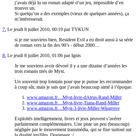
j’avais déjà lu un roman adapté d’un jeu, impossible d’en
trouver un.
Si quelqu’un a des exemples (vieux de quelques années), ça
m’intéresserait.
7.
Le jeudi 8 juillet 2010, 00:19 par TYKUN
si je me souviens bien, Resident Evil a eu droit aussi à sa série
de roman vers la fin des 90’s - début 2000…
8.
Le jeudi 8 juillet 2010, 01:06 par Ignis
Je me souviens avoir dévoré il y a une dizaine d’années les
trois romans tirés de Myst.
Un souvenir trop lointain pour que je puisse les recommander
à coup sûr, mais je sais que j’avais beaucoup aimé à l’époque.
www.amazon.fr…Myst-livre-dAtrus-Rand-Miller
www.amazon.fr…Myst-livre-Tiana-Rand-Miller
www.amazon.fr…Myst-3-livre-Miller-Wingrove
Exploités intelligemment, livres et jeux peuvent s’avérer
parfaitement complémentaires. Une piste un peu (beaucoup)
négligée par le mouvement transmédia, qui se fixe surtout sur
la dualité jeu/film. Dommage :/