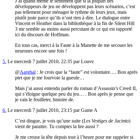
J’ai quand même le sentiment que si la plupart des
développeurs de jeu ne développent pas leurs scénarios, c’est
pas tellement pour ménager le rythme de leurs jeux, mais
plutôt juste parce qu’ils n’ont rien à dire. Le dialogue entre
Vincent et Heather dans la bibliothèque à la fin de Silent Hill
3 me semble au moins aussi percutant de ce qui est rapporté
ici du discours de Hoffman.
En tous cas, merci à la Faute à la Manette de me secouer les
neurones encore une fois !
5.
Le mercredi 7 juillet 2010, 22:35 par Louve
@
Aarghal
: Je crois que la “faute” est volontaire…. Bon après
ptet que je me fourvoie la gueule…
Mais j’ai aussi entendu parler du roman d’Assassin’s Creed II,
qui s’éloigne quelque peu du jeu… . Bon après je pense que
je vais le feuilleter, histoire de.
6.
Le mercredi 7 juillet 2010, 23:15 par Game A
C’est dingue, je vois qu’une suite (
Les Vestiges de Jacinto
)
vient de paraitre. Tu comptes la lire aussi ?
Je me creuse la tête depuis tout à l’heure pour me rappeler si