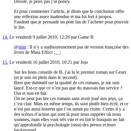
Désolé, je peux pas j’ai poney.
Et pour commenter l’article, je dirais que la conclusion offre
une reflexion assez inattendue et ma foi fort à propos.
Faudrait que je persuade un pote fan de l’acheter pour pouvoir
le lire.
14.
Le vendredi 9 juillet 2010, 12:26 par Game B
@
shin
: Il n’y a malheureusement pas de version françoise des
livres de Mass Effect ;__;
15.
Le vendredi 16 juillet 2010, 10:21 par Jojo
Sur les bons conseils de B, j’ai lu le premier roman sur Gears
(et je suis en plein dans le second).
Bien que dubitatif sur la qualité de ces romans, je me suis
lancé. Est-ce que ce n’est pas que du mauvais fan service ?
Oui et non en fait.
On ne peut pas lire ces romans sans avoir joué aux jeux, ça
c’est clair. Mais en même temps, ils sont plutôt bien écrit, et ce
n’est pas aussi bourrin que l’on aurait pu croire. Certes il y a
des scènes d’action qui sont là pour nous rappeler où nous
sommes, mais elles vont très vite et en fait le bouquin ne fait
qu’approfondir la psychologie (sissi) des persos et leurs
background.