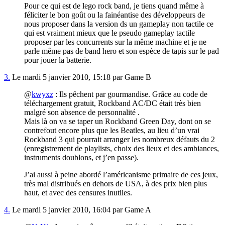
Pour ce qui est de lego rock band, je tiens quand même à
féliciter le bon goût ou la fainéantise des développeurs de
nous proposer dans la version ds un gameplay non tactile ce
qui est vraiment mieux que le pseudo gameplay tactile
proposer par les concurrents sur la même machine et je ne
parle même pas de band hero et son espèce de tapis sur le pad
pour jouer la batterie.
3.
Le mardi 5 janvier 2010, 15:18 par Game B
@
kwyxz
: Ils pêchent par gourmandise. Grâce au code de
téléchargement gratuit, Rockband AC/DC était très bien
malgré son absence de personnalité .
Mais là on va se taper un Rockband Green Day, dont on se
contrefout encore plus que les Beatles, au lieu d’un vrai
Rockband 3 qui pourrait arranger les nombreux défauts du 2
(enregistrement de playlists, choix des lieux et des ambiances,
instruments doublons, et j’en passe).
J’ai aussi à peine abordé l’américanisme primaire de ces jeux,
très mal distribués en dehors de USA, à des prix bien plus
haut, et avec des censures inutiles.
4.
Le mardi 5 janvier 2010, 16:04 par Game A