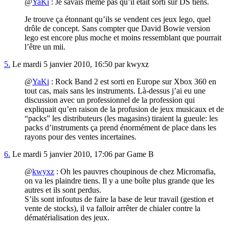
@
YaKi
: Je savais même pas qu’il était sorti sur DS tiens.
Je trouve ça étonnant qu’ils se vendent ces jeux lego, quel
drôle de concept. Sans compter que David Bowie version
lego est encore plus moche et moins ressemblant que pourrait
l’être un mii.
5.
Le mardi 5 janvier 2010, 16:50 par kwyxz
@
YaKi
: Rock Band 2 est sorti en Europe sur Xbox 360 en
tout cas, mais sans les instruments. Là-dessus j’ai eu une
discussion avec un professionnel de la profession qui
expliquait qu’en raison de la profusion de jeux musicaux et de
“packs” les distributeurs (les magasins) tiraient la gueule: les
packs d’instruments ça prend énormément de place dans les
rayons pour des ventes incertaines.
6.
Le mardi 5 janvier 2010, 17:06 par Game B
@
kwyxz
: Oh les pauvres choupinous de chez Micromafia,
on va les plaindre tiens. Il y a une boîte plus grande que les
autres et ils sont perdus.
S’ils sont infoutus de faire la base de leur travail (gestion et
vente de stocks), il va falloir arrêter de chialer contre la
dématérialisation des jeux.