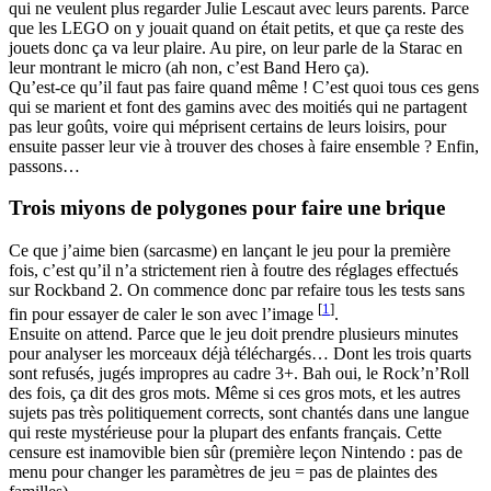
qui ne veulent plus regarder Julie Lescaut avec leurs parents. Parce
que les LEGO on y jouait quand on était petits, et que ça reste des
jouets donc ça va leur plaire. Au pire, on leur parle de la Starac en
leur montrant le micro (ah non, c’est Band Hero ça).
Qu’est-ce qu’il faut pas faire quand même ! C’est quoi tous ces gens
qui se marient et font des gamins avec des moitiés qui ne partagent
pas leur goûts, voire qui méprisent certains de leurs loisirs, pour
ensuite passer leur vie à trouver des choses à faire ensemble ? Enfin,
passons…
Trois miyons de polygones pour faire une brique
Ce que j’aime bien (sarcasme) en lançant le jeu pour la première
fois, c’est qu’il n’a strictement rien à foutre des réglages effectués
sur Rockband 2. On commence donc par refaire tous les tests sans
[
1
]
fin pour essayer de caler le son avec l’image
.
Ensuite on attend. Parce que le jeu doit prendre plusieurs minutes
pour analyser les morceaux déjà téléchargés… Dont les trois quarts
sont refusés, jugés impropres au cadre 3+. Bah oui, le Rock’n’Roll
des fois, ça dit des gros mots. Même si ces gros mots, et les autres
sujets pas très politiquement corrects, sont chantés dans une langue
qui reste mystérieuse pour la plupart des enfants français. Cette
censure est inamovible bien sûr (première leçon Nintendo : pas de
menu pour changer les paramètres de jeu = pas de plaintes des