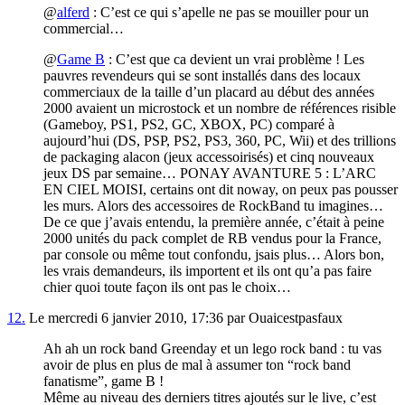
@
alferd
: C’est ce qui s’apelle ne pas se mouiller pour un
commercial…
@
Game B
: C’est que ca devient un vrai problème ! Les
pauvres revendeurs qui se sont installés dans des locaux
commerciaux de la taille d’un placard au début des années
2000 avaient un microstock et un nombre de références risible
(Gameboy, PS1, PS2, GC, XBOX, PC) comparé à
aujourd’hui (DS, PSP, PS2, PS3, 360, PC, Wii) et des trillions
de packaging alacon (jeux accessoirisés) et cinq nouveaux
jeux DS par semaine… PONAY AVANTURE 5 : L’ARC
EN CIEL MOISI, certains ont dit noway, on peux pas pousser
les murs. Alors des accessoires de RockBand tu imagines…
De ce que j’avais entendu, la première année, c’était à peine
2000 unités du pack complet de RB vendus pour la France,
par console ou même tout confondu, jsais plus… Alors bon,
les vrais demandeurs, ils importent et ils ont qu’a pas faire
chier quoi toute façon ils ont pas le choix…
12.
Le mercredi 6 janvier 2010, 17:36 par Ouaicestpasfaux
Ah ah un rock band Greenday et un lego rock band : tu vas
avoir de plus en plus de mal à assumer ton “rock band
fanatisme”, game B !
Même au niveau des derniers titres ajoutés sur le live, c’est