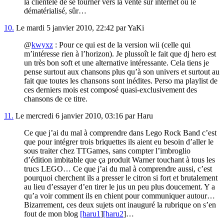
la clientèle de se tourner vers la vente sur internet ou le
dématérialisé, sûr…
10.
Le mardi 5 janvier 2010, 22:42 par YaKi
@
kwyxz
: Pour ce qui est de la version wii (celle qui
m’intéresse rien à l’horizon). Je plussoît le fait que dj hero est
un très bon soft et une alternative intéressante. Cela tiens je
pense surtout aux chansons plus qu’à son univers et surtout au
fait que toutes les chansons sont inédites. Perso ma playlist de
ces derniers mois est composé quasi-exclusivement des
chansons de ce titre.
11.
Le mercredi 6 janvier 2010, 03:16 par Haru
Ce que j’ai du mal à comprendre dans Lego Rock Band c’est
que pour intégrer trois briquettes ils aient eu besoin d’aller le
sous traiter chez TTGames, sans compter l’imbroglio
d’édition imbitable que ça produit Warner touchant à tous les
trucs LEGO… Ce que j’ai du mal à comprendre aussi, c’est
pourquoi cherchent ils a presser le citron si fort et brutalement
au lieu d’essayer d’en tirer le jus un peu plus doucement. Y a
qu’a voir comment ils en chient pour communiquer autour…
Bizarrement, ces deux sujets ont inauguré la rubrique on s’en
fout de mon blog
[haru1
]
[haru2
]…