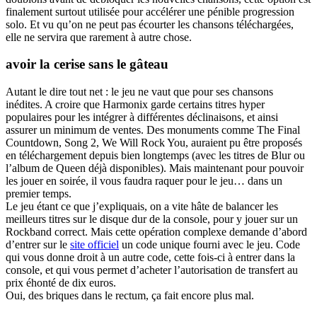
finalement surtout utilisée pour accélérer une pénible progression
solo. Et vu qu’on ne peut pas écourter les chansons téléchargées,
elle ne servira que rarement à autre chose.
avoir la cerise sans le gâteau
Autant le dire tout net : le jeu ne vaut que pour ses chansons
inédites. A croire que Harmonix garde certains titres hyper
populaires pour les intégrer à différentes déclinaisons, et ainsi
assurer un minimum de ventes. Des monuments comme The Final
Countdown, Song 2, We Will Rock You, auraient pu être proposés
en téléchargement depuis bien longtemps (avec les titres de Blur ou
l’album de Queen déjà disponibles). Mais maintenant pour pouvoir
les jouer en soirée, il vous faudra raquer pour le jeu… dans un
premier temps.
Le jeu étant ce que j’expliquais, on a vite hâte de balancer les
meilleurs titres sur le disque dur de la console, pour y jouer sur un
Rockband correct. Mais cette opération complexe demande d’abord
d’entrer sur le
site officiel
un code unique fourni avec le jeu. Code
qui vous donne droit à un autre code, cette fois-ci à entrer dans la
console, et qui vous permet d’acheter l’autorisation de transfert au
prix éhonté de dix euros.
Oui, des briques dans le rectum, ça fait encore plus mal.