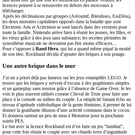
licences peinent à se renouveler en dehors des morceaux à
télécharger.
Après les déclinaisons par groupes (Aréosmif, Biteulsses, EssDéss),
les deux monstres capitalistes opposés dans la bataille que sont
Electronic Arts et Activision se sont lancés dans des versions pour
toute la famille. Nintendo arrive bien à réunir les jeunes, les filles, et
les vieux grâce à des jeux sans substance; les recettes périmées de
synesthésie musicale ne devraient pas être moins efficaces…
Pour s’opposer à
Band Hero
, qui lui a quand même piqué la moitié
de son titre, Rockband décida d’ajouter des briques à son potage.
Une autre brique dans le mur
J’ai un a priori déjà pas fameux sur les jeux estampillés LEGO. Je
trouve que les briques y servent d’excuse à des graphismes simples
et un gameplay sans tension grâce à l’absence de Game Over. Je les
vois le plus souvent utilisés comme Cheval de Troie pour faire une
place à la console au milieu du couple. La simplicité faisant écho au
niveau d’aptitude vidéoludique de la gente féminine, il permet de lui
donner la gratifiante illusion d’une activité commune dans le cocon.
Et donnera surtout un peu de mou à Monsieur pour la prochaine
soirée PES.
Le but avec la licence Rockband est d’en faire un jeu “familial”,
pour cette fois réunir le couple avec ses chiards ivres d’ingratitude