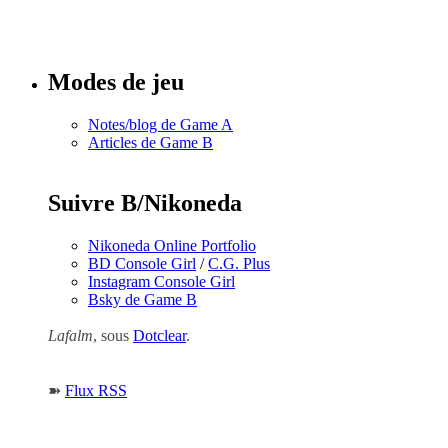
Tous les
numéros
Modes de jeu
Notes/blog de Game A
Articles de Game B
Suivre B/Nikoneda
Nikoneda Online Portfolio
BD Console Girl
/
C.G. Plus
Instagram Console Girl
Bsky de Game B
Lafalm
, sous
Dotclear
.
➽
Flux RSS