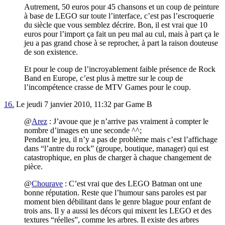
Autrement, 50 euros pour 45 chansons et un coup de peinture
à base de LEGO sur toute l’interface, c’est pas l’escroquerie
du siècle que vous semblez décrire. Bon, il est vrai que 10
euros pour l’import ça fait un peu mal au cul, mais à part ça le
jeu a pas grand chose à se reprocher, à part la raison douteuse
de son existence.
Et pour le coup de l’incroyablement faible présence de Rock
Band en Europe, c’est plus à mettre sur le coup de
l’incompétence crasse de MTV Games pour le coup.
16.
Le jeudi 7 janvier 2010, 11:32 par Game B
@
Arez
: J’avoue que je n’arrive pas vraiment à compter le
nombre d’images en une seconde ^^;
Pendant le jeu, il n’y a pas de problème mais c’est l’affichage
dans “l’antre du rock” (groupe, boutique, manager) qui est
catastrophique, en plus de charger à chaque changement de
pièce.
@
Chourave
: C’est vrai que des LEGO Batman ont une
bonne réputation. Reste que l’humour sans paroles est par
moment bien débilitant dans le genre blague pour enfant de
trois ans. Il y a aussi les décors qui mixent les LEGO et des
textures “réelles”, comme les arbres. Il existe des arbres