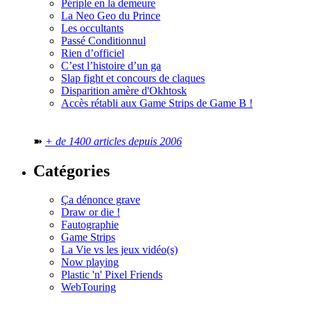
Périple en la demeure
La Neo Geo du Prince
Les occultants
Passé Conditionnul
Rien d’officiel
C’est l’histoire d’un ga
Slap fight et concours de claques
Disparition amère d'Okhtosk
Accès rétabli aux Game Strips de Game B !
➽
+ de 1400 articles depuis 2006
Catégories
Ça dénonce grave
Draw or die !
Fautographie
Game Strips
La Vie vs les jeux vidéo(s)
Now playing
Plastic 'n' Pixel Friends
WebTouring