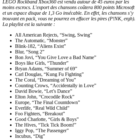
LEGO Rockband Xbox360 est vendu autour de 45 euros par les
moins escrocs. L’export des chansons coûtera 800 points Microsoft
et un espace disque de 1,3 Go insécable. En effet, les chansons s’y
trouvant en pack, vous ne pourrez en effacer les pires (P!NK, ergh).
La playlist est la suivante :
All American Rejects, “Swing, Swing”
The Automatic, “Monster”
Blink-182, “Aliens Exist”
Blur, “Song 2”
Bon Jovi, “You Give Love a Bad Name”
Boys like Girls, “Thunder”
Bryan Adams, “Summer of 69”
Carl Douglas, “Kung Fu Fighting”
The Coral, “Dreaming of You”
Counting Crows, “Accidentally in Love”
David Bowie, “Let’s Dance”
Elton John, “Crocodile Rock”
Europe, “The Final Countdown”
Everlife, “Real Wild Child”
Foo Fighters, “Breakout”
Good Charlotte, “Girls & Boys”
The Hives, “Tick Tick Boom!”
Iggy Pop, “The Passenger”
Incubus, “Dig”