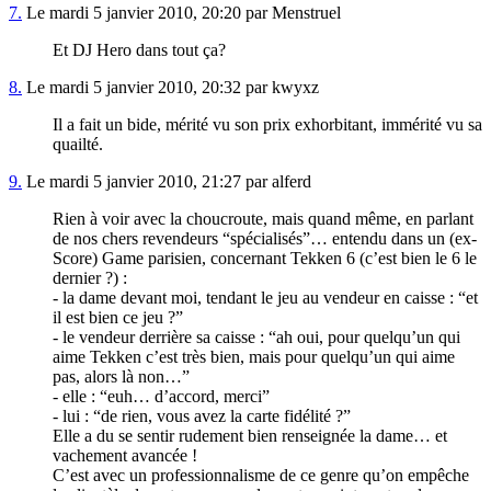
7.
Le mardi 5 janvier 2010, 20:20 par Menstruel
Et DJ Hero dans tout ça?
8.
Le mardi 5 janvier 2010, 20:32 par kwyxz
Il a fait un bide, mérité vu son prix exhorbitant, immérité vu sa
quailté.
9.
Le mardi 5 janvier 2010, 21:27 par alferd
Rien à voir avec la choucroute, mais quand même, en parlant
de nos chers revendeurs “spécialisés”… entendu dans un (ex-
Score) Game parisien, concernant Tekken 6 (c’est bien le 6 le
dernier ?) :
- la dame devant moi, tendant le jeu au vendeur en caisse : “et
il est bien ce jeu ?”
- le vendeur derrière sa caisse : “ah oui, pour quelqu’un qui
aime Tekken c’est très bien, mais pour quelqu’un qui aime
pas, alors là non…”
- elle : “euh… d’accord, merci”
- lui : “de rien, vous avez la carte fidélité ?”
Elle a du se sentir rudement bien renseignée la dame… et
vachement avancée !
C’est avec un professionnalisme de ce genre qu’on empêche