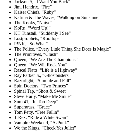
Jackson 5, “I Want You Back”
Jimi Hendrix, “Fire”
Kaiser Chiefs, “Ruby”
Katrina & The Waves, “Walking on Sunshine”
The Kooks, “Naïve”
KoRn, “Word Up!”
KT Tunstall, “Suddenly I See”
Lostprophets, “Rooftops”
P!NK, “So What”
The Police, “Every Little Thing She Does Is Magic”
The Primitives, “Crash”
Queen, “We Are The Champions”
Queen, “We Will Rock You”
Rascal Flatts, “Life is a Highway”
Ray Parker Jr., “Ghostbusters”
Razorlight, “Stumble and Fall”
Spin Doctors, “Two Princes”
Spinal Tap, “Short & Sweet”
Steve Harly, “Make Me Smile”
Sum 41, “In Too Deep”
Supergrass, “Grace”
Tom Petty, “Free Fallin”
T-Rex, “Ride a White Swan”
Vampire Weekend, “A-Punk”
We the Kings, “Check Yes Juliet”