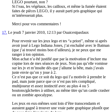
LEGO pourtant, non ?
Si l’eau, les végétaux, les cailloux, et même la fumée étaient
faites de pièces LEGO, il y aurait parti pris graphique qui
m’intéresserait plus.
Merci pour vos commentaires !
17.
Le jeudi 7 janvier 2010, 12:13 par Ouaicestpasfaux
Pour revenir sur les jeux lego et tes “a priori”, même si après
avoir joué à Lego Indiana Jones, j’ai enchaîné avec le Batman
(que j’ai trouvé moins bon d’ailleurs), je ne peux que me
ranger à ton opinion.
Mon achat n’a été justifié que par la motivation d’inclure ma
copine lors de mes séances de jeux. Non pas qu’elle vomisse
sur les jv et m’insulte dès que j’allume la bête, mais j’avais
juste envie qu’on y joue à 2.
Ce n’est pas que ce soit du lego qui l’a motivée à prendre le
pad, mais juste parce que ce n’est pas très compliqué,
multijoueur et assez instinctif avec au plus 4 ou 5
boutons/gâchettes à utiliser, au même titre qu’un castle crasher
ou un zombie apocalypse.
Les jeux en eux-mêmes sont loin d’être transcendants et
auraient gagné à trouver une vraie patte graphique plustôt que