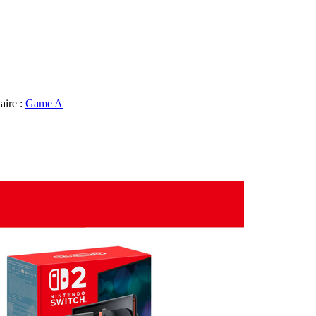
aire :
Game A