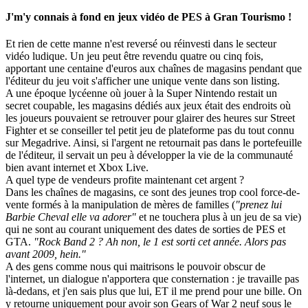
J'm'y connais à fond en jeux vidéo de PES à Gran Tourismo !
Et rien de cette manne n'est reversé ou réinvesti dans le secteur
vidéo ludique. Un jeu peut être revendu quatre ou cinq fois,
apportant une centaine d'euros aux chaînes de magasins pendant que
l'éditeur du jeu voit s'afficher une unique vente dans son listing.
A une époque lycéenne où jouer à la Super Nintendo restait un
secret coupable, les magasins dédiés aux jeux était des endroits où
les joueurs pouvaient se retrouver pour glairer des heures sur Street
Fighter et se conseiller tel petit jeu de plateforme pas du tout connu
sur Megadrive. Ainsi, si l'argent ne retournait pas dans le portefeuille
de l'éditeur, il servait un peu à développer la vie de la communauté
bien avant internet et Xbox Live.
A quel type de vendeurs profite maintenant cet argent ?
Dans les chaînes de magasins, ce sont des jeunes trop cool force-de-
vente formés à la manipulation de mères de familles (
"prenez lui
Barbie Cheval elle va adorer"
et ne touchera plus à un jeu de sa vie)
qui ne sont au courant uniquement des dates de sorties de PES et
GTA.
"Rock Band 2 ? Ah non, le 1 est sorti cet année. Alors pas
avant 2009, hein."
A des gens comme nous qui maitrisons le pouvoir obscur de
l'internet, un dialogue n'apportera que consternation : je travaille pas
là-dedans, et j'en sais plus que lui, ET il me prend pour une bille. On
y retourne uniquement pour avoir son Gears of War 2 neuf sous le