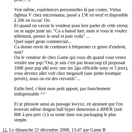
Voir même, expériences personnelles là par contre, Virtua
fightua V chez micromania, passé a 15€ en neuf et disponible
à 20€ en occaz' Oo
Et quand on vavoir le vendeur pour leur parler de cette erreur,
on se tappe juste un: "Ca a baissé hier, mais si vous le voulez
tellement, prenez le neuf et puis voila" ...
Quel super geste commercial...
Ca donne envie de continuer à fréquenter ce genre d'endroit,
non?
Ou le vendeur de chez Game qui vous dit quand vous venez
vendre une psp:"Oui, je sais c'est pas beaucoup (il proposait
100€ pour psp s&l avec une ms 2go officielle sony et 3 jeux),
vous devriez aller voir chez megasoft (une petite boutique
privée), nous on est des crevards"...
Enfin bref, c'était mon petit apport, pas franchement
indispensable ^^'
Et je plussoie aussi au passage kwyxz, en ajoutant que l'on
trouvais même dragon ball hyper dimension à 499FR (soit
80€ à peu pret :/) à sa sortie dans son packaging le plus
simple.
11.
Le dimanche 21 décembre 2008, 13:47 par Game B