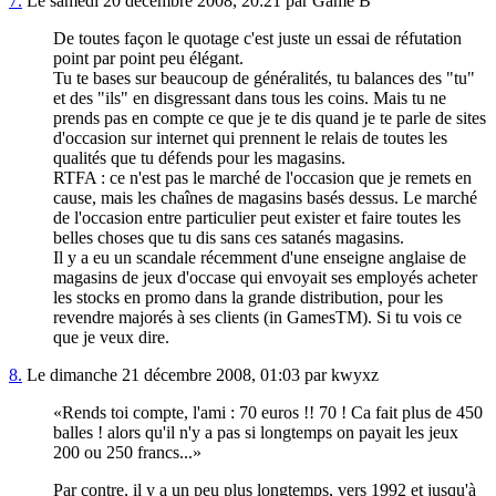
7.
Le samedi 20 décembre 2008, 20:21 par Game B
De toutes façon le quotage c'est juste un essai de réfutation
point par point peu élégant.
Tu te bases sur beaucoup de généralités, tu balances des "tu"
et des "ils" en disgressant dans tous les coins. Mais tu ne
prends pas en compte ce que je te dis quand je te parle de sites
d'occasion sur internet qui prennent le relais de toutes les
qualités que tu défends pour les magasins.
RTFA : ce n'est pas le marché de l'occasion que je remets en
cause, mais les chaînes de magasins basés dessus. Le marché
de l'occasion entre particulier peut exister et faire toutes les
belles choses que tu dis sans ces satanés magasins.
Il y a eu un scandale récemment d'une enseigne anglaise de
magasins de jeux d'occase qui envoyait ses employés acheter
les stocks en promo dans la grande distribution, pour les
revendre majorés à ses clients (in GamesTM). Si tu vois ce
que je veux dire.
8.
Le dimanche 21 décembre 2008, 01:03 par kwyxz
Rends toi compte, l'ami : 70 euros !! 70 ! Ca fait plus de 450
balles ! alors qu'il n'y a pas si longtemps on payait les jeux
200 ou 250 francs...
Par contre, il y a un peu plus longtemps, vers 1992 et jusqu'à