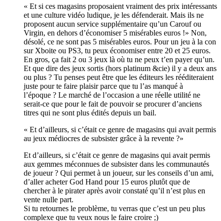
Et si ces magasins proposaient vraiment des prix intéressants
et une culture vidéo ludique, je les défenderait. Mais ils ne
proposent aucun service supplémentaire qu’un Carouf ou
Virgin, en dehors d’économiser 5 misérables euros !
Non,
désolé, ce ne sont pas 5 misérables euros. Pour un jeu à la con
sur Xboite ou PS3, tu peux économiser entre 20 et 25 euros.
En gros, ça fait 2 ou 3 jeux là où tu ne peux t’en payer qu’un.
Et que dire des jeux sortis (hors platinum &cie) il y a deux ans
ou plus ? Tu penses peut être que les éditeurs les rééditeraient
juste pour te faire plaisir parce que tu l’as manqué à
l’époque ? Le marché de l’occasion a une réelle utilité ne
serait-ce que pour le fait de pouvoir se procurer d’anciens
titres qui ne sont plus édités depuis un bail.
Et d’ailleurs, si c’était ce genre de magasins qui avait permis
au jeux médiocres de subsister grâce à la revente ?
Et d’ailleurs, si c’était ce genre de magasins qui avait permis
aux gemmes méconnues de subsister dans les communautés
de joueur ? Qui permet à un joueur, sur les conseils d’un ami,
d’aller acheter God Hand pour 15 euros plutôt que de
chercher à le pirater après avoir constaté qu’il n’est plus en
vente nulle part.
Si tu retournes le problème, tu verras que c’est un peu plus
complexe que tu veux nous le faire croire ;)