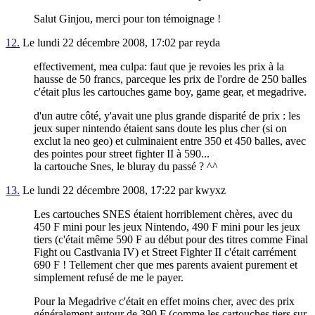
Salut Ginjou, merci pour ton témoignage !
12.
Le lundi 22 décembre 2008, 17:02 par reyda
effectivement, mea culpa: faut que je revoies les prix à la
hausse de 50 francs, parceque les prix de l'ordre de 250 balles
c'était plus les cartouches game boy, game gear, et megadrive.
d'un autre côté, y'avait une plus grande disparité de prix : les
jeux super nintendo étaient sans doute les plus cher (si on
exclut la neo geo) et culminaient entre 350 et 450 balles, avec
des pointes pour street fighter II à 590...
la cartouche Snes, le bluray du passé ? ^^
13.
Le lundi 22 décembre 2008, 17:22 par kwyxz
Les cartouches SNES étaient horriblement chères, avec du
450 F mini pour les jeux Nintendo, 490 F mini pour les jeux
tiers (c'était même 590 F au début pour des titres comme Final
Fight ou Castlvania IV) et Street Fighter II c'était carrément
690 F ! Tellement cher que mes parents avaient purement et
simplement refusé de me le payer.
Pour la Megadrive c'était en effet moins cher, avec des prix
généralement autour de 390 F (comme les cartouches tiers sur