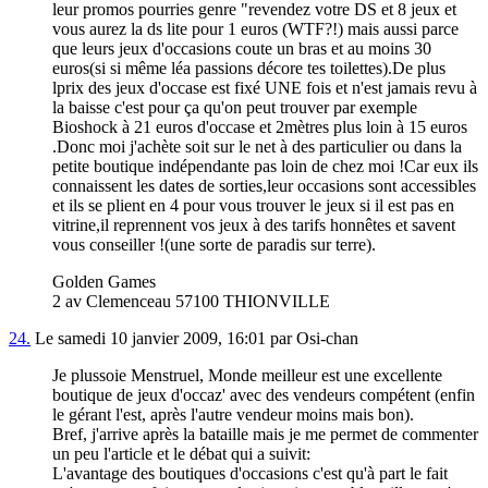
leur promos pourries genre "revendez votre DS et 8 jeux et
vous aurez la ds lite pour 1 euros (WTF?!) mais aussi parce
que leurs jeux d'occasions coute un bras et au moins 30
euros(si si même léa passions décore tes toilettes).De plus
lprix des jeux d'occase est fixé UNE fois et n'est jamais revu à
la baisse c'est pour ça qu'on peut trouver par exemple
Bioshock à 21 euros d'occase et 2mètres plus loin à 15 euros
.Donc moi j'achète soit sur le net à des particulier ou dans la
petite boutique indépendante pas loin de chez moi !Car eux ils
connaissent les dates de sorties,leur occasions sont accessibles
et ils se plient en 4 pour vous trouver le jeux si il est pas en
vitrine,il reprennent vos jeux à des tarifs honnêtes et savent
vous conseiller !(une sorte de paradis sur terre).
Golden Games
2 av Clemenceau 57100 THIONVILLE
24.
Le samedi 10 janvier 2009, 16:01 par Osi-chan
Je plussoie Menstruel, Monde meilleur est une excellente
boutique de jeux d'occaz' avec des vendeurs compétent (enfin
le gérant l'est, après l'autre vendeur moins mais bon).
Bref, j'arrive après la bataille mais je me permet de commenter
un peu l'article et le débat qui a suivit:
L'avantage des boutiques d'occasions c'est qu'à part le fait