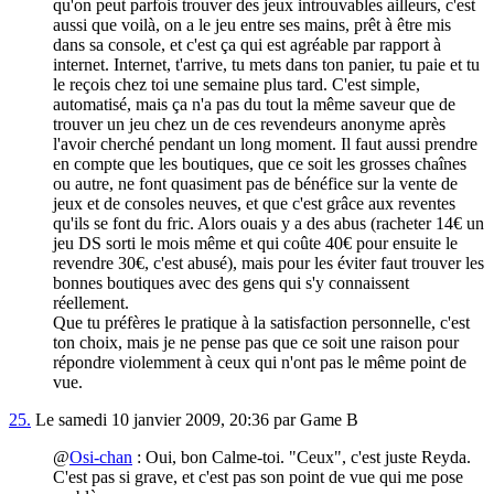
qu'on peut parfois trouver des jeux introuvables ailleurs, c'est
aussi que voilà, on a le jeu entre ses mains, prêt à être mis
dans sa console, et c'est ça qui est agréable par rapport à
internet. Internet, t'arrive, tu mets dans ton panier, tu paie et tu
le reçois chez toi une semaine plus tard. C'est simple,
automatisé, mais ça n'a pas du tout la même saveur que de
trouver un jeu chez un de ces revendeurs anonyme après
l'avoir cherché pendant un long moment. Il faut aussi prendre
en compte que les boutiques, que ce soit les grosses chaînes
ou autre, ne font quasiment pas de bénéfice sur la vente de
jeux et de consoles neuves, et que c'est grâce aux reventes
qu'ils se font du fric. Alors ouais y a des abus (racheter 14€ un
jeu DS sorti le mois même et qui coûte 40€ pour ensuite le
revendre 30€, c'est abusé), mais pour les éviter faut trouver les
bonnes boutiques avec des gens qui s'y connaissent
réellement.
Que tu préfères le pratique à la satisfaction personnelle, c'est
ton choix, mais je ne pense pas que ce soit une raison pour
répondre violemment à ceux qui n'ont pas le même point de
vue.
25.
Le samedi 10 janvier 2009, 20:36 par Game B
@
Osi-chan
: Oui, bon Calme-toi. "Ceux", c'est juste Reyda.
C'est pas si grave, et c'est pas son point de vue qui me pose