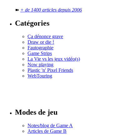
➽
+ de 1400 articles depuis 2006
Catégories
Ça dénonce grave
Draw or die !
Fautographie
Game Strips
La Vie vs les jeux vidéo(s)
Now playing
Plastic 'n' Pixel Friends
WebTouring
Tous les
numéros
Modes de jeu
Notes/blog de Game A
Articles de Game B