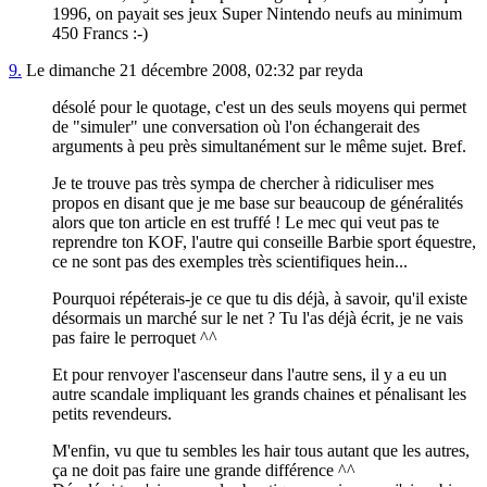
1996, on payait ses jeux Super Nintendo neufs au minimum
450 Francs :-)
9.
Le dimanche 21 décembre 2008, 02:32 par reyda
désolé pour le quotage, c'est un des seuls moyens qui permet
de "simuler" une conversation où l'on échangerait des
arguments à peu près simultanément sur le même sujet. Bref.
Je te trouve pas très sympa de chercher à ridiculiser mes
propos en disant que je me base sur beaucoup de généralités
alors que ton article en est truffé ! Le mec qui veut pas te
reprendre ton KOF, l'autre qui conseille Barbie sport équestre,
ce ne sont pas des exemples très scientifiques hein...
Pourquoi répéterais-je ce que tu dis déjà, à savoir, qu'il existe
désormais un marché sur le net ? Tu l'as déjà écrit, je ne vais
pas faire le perroquet ^^
Et pour renvoyer l'ascenseur dans l'autre sens, il y a eu un
autre scandale impliquant les grands chaines et pénalisant les
petits revendeurs.
M'enfin, vu que tu sembles les hair tous autant que les autres,
ça ne doit pas faire une grande différence ^^