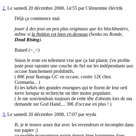
2.
Le samedi 20 décembre 2008, 14:55 par Clémentine éléctrik
Déjà ça commence mal.
jouer à des jeux un peu plus originaux que les blockbusters,
même si
la finition est bien en-dessous
(Senko no Ronde,
Dead Rising
).
Batard (>_<)
Sinon le reste est tellement vrai que ça fait plaisir, j'en profite
juste pour rajouter une couche de fiel sur les indépendants aux
occase franchement prohibitifs,
( 80€ pour Ikaruga GC en occase, contre 12€ chez
Gromania... )
Et les kékés des grandes enseignes qui te fixent de leur oeil
torve lorsque tu recherche un titre moins populaire.
( Je me souviendrais toujours de cette tête d'abrutis lors de ma
demande sur God Hand.... 30€ d'occase en plus ! )
3.
Le samedi 20 décembre 2008, 17:07 par reyda
B, je te trouve assez dur avec les revendeurs et incomplet dans
ton papier ;)
ce modèle économique existe depuis bien longtemps dans