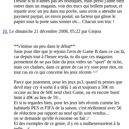
Désolé si tu n'aimes pas les boutiques, mais perso j'aime bien
entrer dans un magasin, voir des trucs qui brillent partout, et
repartir avec un jeu dans ma poche, sans avoir a attendre un
payment paypal, un envoi postal, un facteur qui glisse le
papier sous la porte sans sonner etc... Chacun son truc !
10.
Le dimanche 21 décembre 2008, 05:22 par Ginjou
**s'imisse un peu dans le débat**
Juste pour dire que je rejoins l'avis de Game B dans ce cas là,
car depuis tout à l'heure reyda, tu dis que ces magasins
permettent de ne pas faire du jeux video un "sport" de riche,
mais ces chaînes, dans ce genre de cas n'y sont pour rien, en
tout cas en ce qui concerne les jeux récents ^^'
Parce que justement, pour les jeux ps3, quand tu penses que
devil may cry 4 sortis il a déjà 1 an et toujours a 50€ en
occase au lieu de 60€ neuf chez Game, ou en encore burst
limit à 49€ au lieu de 59...
Et si tu regardes bien, pour les jeux très récents comme les
habituels PES et FIFA de la saison, c'est réellement avec 5€
de réduction par rapport au neuf qu'ils sont vendus...
on se demande qu'elle économie on fait :/
Et des exemples de ce genre, il y en a malheureuselent à la
pelle... :(