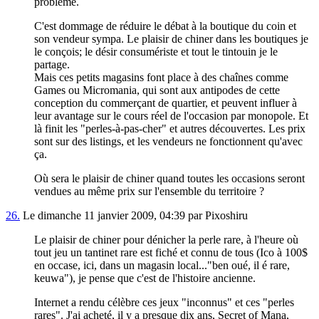
problème.
C'est dommage de réduire le débat à la boutique du coin et
son vendeur sympa. Le plaisir de chiner dans les boutiques je
le conçois; le désir consumériste et tout le tintouin je le
partage.
Mais ces petits magasins font place à des chaînes comme
Games ou Micromania, qui sont aux antipodes de cette
conception du commerçant de quartier, et peuvent influer à
leur avantage sur le cours réel de l'occasion par monopole. Et
là finit les "perles-à-pas-cher" et autres découvertes. Les prix
sont sur des listings, et les vendeurs ne fonctionnent qu'avec
ça.
Où sera le plaisir de chiner quand toutes les occasions seront
vendues au même prix sur l'ensemble du territoire ?
26.
Le dimanche 11 janvier 2009, 04:39 par Pixoshiru
Le plaisir de chiner pour dénicher la perle rare, à l'heure où
tout jeu un tantinet rare est fiché et connu de tous (Ico à 100$
en occase, ici, dans un magasin local..."ben oué, il é rare,
keuwa"), je pense que c'est de l'histoire ancienne.
Internet a rendu célèbre ces jeux "inconnus" et ces "perles
rares". J'ai acheté, il y a presque dix ans, Secret of Mana,