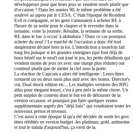
développeurs pour que leurs jeux se vendent neufs plutôt que
d'occasion ? Dans les années 90, le même problème a été
soulevé au japon par le CESA. C'était l'époque de Resident
Evil et compagnie, et les gens s'amusaient à acheter RE à
l'heure de sa sortie pour le claquer et le revendre dans la
semaine, voire la journée. Résultat, la semaine de sa sortie,
RE dans le bac à occas' à akihabara ? Dans ce cas pourquoi
acheter du neuf ? Le marché de l'occasion a donc été tout
simplement déclaré hors la loi. L'interdiction a toutefois fait
long feu puisque si les grandes enseignes (qui font déjà de
bons bénéf sur le neuf) ont joué le jeu, les petits détaillants qui
vendent moins de jeux (et avec une marge plus réduite) ont
continué plutôt que de mettre la clef sous la porte.
La réaction de Capcom a alors été intelligente : Leurs titres
sortaient un ou deux mois plus tard avec des bonus. Director's
cut, Dual shock edition etc... Les multiples versions des RPG
atlus pour megami tensei, c'est à peu près la même chose. Un
petit surplus de contenu dont le but est de détourner de la
version occasion -et pourquoi pas faire quelques ventes
supplémentaire auprès des "déjà fans" qui voudraient tester les
nouveaux persos et niveaux.
C'est aussi à cette époque là qu'a été décidée de sortir les gros
titres réédités en version budget -les platinum, gold, antimoine
et tout le tralala d'aujourd'hui, ça vient de la.