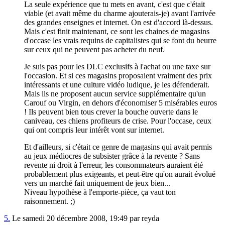
La seule expérience que tu mets en avant, c'est que c'était
viable (et avait même du charme ajouterais-je) avant l'arrivée
des grandes enseignes et internet. On est d'accord là-dessus.
Mais c'est finit maintenant, ce sont les chaines de magasins
d'occase les vrais requins de capitalistes qui se font du beurre
sur ceux qui ne peuvent pas acheter du neuf.
Je suis pas pour les DLC exclusifs à l'achat ou une taxe sur
l'occasion. Et si ces magasins proposaient vraiment des prix
intéressants et une culture vidéo ludique, je les défenderait.
Mais ils ne proposent aucun service supplémentaire qu'un
Carouf ou Virgin, en dehors d'économiser 5 misérables euros
! Ils peuvent bien tous crever la bouche ouverte dans le
caniveau, ces chiens profiteurs de crise. Pour l'occase, ceux
qui ont compris leur intérêt vont sur internet.
Et d'ailleurs, si c'était ce genre de magasins qui avait permis
au jeux médiocres de subsister grâce à la revente ? Sans
revente ni droit à l'erreur, les consommateurs auraient été
probablement plus exigeants, et peut-être qu'on aurait évolué
vers un marché fait uniquement de jeux bien...
Niveau hypothèse à l'emporte-pièce, ça vaut ton
raisonnement. ;)
5.
Le samedi 20 décembre 2008, 19:49 par reyda