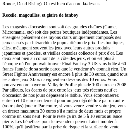
Ronde, Dead Rising). On est bien d'accord là-dessus.
Recelle, magouilles, et glaire de fanboy
Les magasins d'occasion sont soit des grandes chaînes (Game,
Micromania, etc) soit des petites boutiques indépendantes. Les
enseignes présentent des rayons clairs uniquement composés des
jeux classés par hiérarchie de popularité ou de prix. Les boutiques,
elles, mélangent souvent les jeux avec leurs autres produits :
japanimes et goodies, et vieilles consoles collector à prix d'or. Les
deux sont bien au courant de la côte des jeux, et on est plus à
l'époque où l'on pouvait trouver Final Fantasy 3 US sans boîte à 60
francs l'année de sa sortie parce que le vendeur n'y connait rien. Un
Street Fighter Anniversary est encore à plus de 30 euros, quand tous
les autres jeux Xbox naviguent en-dessous des 10 euros. Vous
pouvez encore payer un Valkyrie Profile plus de 100 euros en 2008.
Par ailleurs, les écarts de prix entre les jeux très récents neuf et
d'occasion de nos jours dépassent le risible. Vous économiserez
entre 5 et 10 euros seulement pour un jeu déjà défloré par un autre
(voire plus) joueur. Par contre, si vous venez vendre votre jeu, vous
en tirerez maximum 30 euros s'il a moins de deux mois et propre
comme un sous neuf. Pour le reste ça ira de 5 à 10 euros au lance-
pierre. Les bénéfices pour le revendeur peuvent ainsi monter à
100%, qu'il justifiera par la prise de risque et la surface de vente.