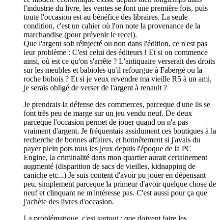
l'industrie du livre, les ventes se font une première fois, puis
toute l'occasion est au bénéfice des libraires. La seule
condition, c'est un cahier où l'on note la provenance de la
marchandise (pour prévenir le recel).
Que l'argent soit réinjecté ou non dans l'édition, ce n'est pas
leur problème : C'est celui des éditeurs ! Et si on commence
ainsi, où est ce qu'on s'arrête ? L'antiquaire verserait des droits
sur les meubles et babioles qu'il refourgue à Fabergé ou la
roche bobois ? Et si je veux revendre ma vieille R5 à un ami,
je serais obligé de verser de l'argent à renault ?
Je prendrais la défense des commerces, parceque d'une ils se
font très peu de marge sur un jeu vendu neuf. De deux
parceque l'occasion permet de jouer quand on n'a pas
vraiment d'argent. Je fréquentais assidument ces boutiques à la
recherche de bonnes affaires, et honnêtement si j'avais du
payer plein pots tous les jeux depuis l'époque de la PC
Engine, la criminalité dans mon quartier aurait certainement
augmenté (disparition de sacs de vieilles, kidnapping de
caniche etc...) Je suis content d'avoir pu jouer en dépensant
peu, simplement parceque la primeur d'avoir quelque chose de
neuf et clinquant ne m'intéresse pas. C'est aussi pour ça que
j'achète des livres d'occasion.
La problématique, c'est surtout : que doivent faire les