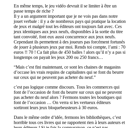
En même temps, le jeu vidéo devrait il se limiter à être un
passe temps de riche ?
Il y a un argument important que je ne vois pas dans notre
jouet verbale : il y a de nombreux pays qui pratique la location
de jeux et malgré tout les éditeurs ont toujours fait avec. Ces
jeux identiques aux jeux neufs, disponibles à la sortie du titre
tant convoité, font eux aussi concurrence aux jeux neufs.
Cependant ils permettent à des joueurs pas forcément fortunés
de jouer à plusieurs jeux par moi. Rends toi compte, l’ami : 70
euros !! 70 ! Ca fait plus de 450 balles ! alors qu’il n’y a pas si
longtemps on payait les jeux 200 ou 250 francs…
“Mais c’est fini maintenant, ce sont les chaines de magasins
d’occase les vrais requins de capitalistes qui se font du beurre
sur ceux qui ne peuvent pas acheter du neuf.”
c’est pas logique comme discours. Tous les commerces qui
font de l’occasion de font du beurre sur ceux qui ne peuvent
pas acheter du neuf alors ? Fermons toutes les boutiques qui
font de l’occasion … On verra si les vertueux éditeurs
sortiront leurs jeux bloquebeusteurs à 30 euros.
Dans le même ordre d’idée, fermons les bibliothèques, c’est
horrible tous ces livres qui ne rapportent rien à leurs auteurs et
leurs éditeurs ! Si je fais la comparaison, ce n’est pas