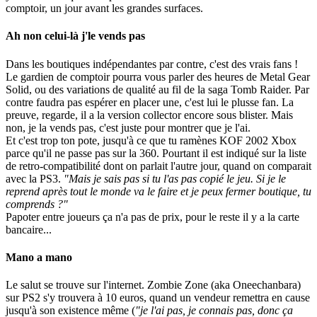
comptoir, un jour avant les grandes surfaces.
Ah non celui-là j'le vends pas
Dans les boutiques indépendantes par contre, c'est des vrais fans !
Le gardien de comptoir pourra vous parler des heures de Metal Gear
Solid, ou des variations de qualité au fil de la saga Tomb Raider. Par
contre faudra pas espérer en placer une, c'est lui le plusse fan. La
preuve, regarde, il a la version collector encore sous blister. Mais
non, je la vends pas, c'est juste pour montrer que je l'ai.
Et c'est trop ton pote, jusqu'à ce que tu ramènes KOF 2002 Xbox
parce qu'il ne passe pas sur la 360. Pourtant il est indiqué sur la liste
de retro-compatibilité dont on parlait l'autre jour, quand on comparait
avec la PS3.
"Mais je sais pas si tu l'as pas copié le jeu. Si je le
reprend après tout le monde va le faire et je peux fermer boutique, tu
comprends ?"
Papoter entre joueurs ça n'a pas de prix, pour le reste il y a la carte
bancaire...
Mano a mano
Le salut se trouve sur l'internet. Zombie Zone (aka Oneechanbara)
sur PS2 s'y trouvera à 10 euros, quand un vendeur remettra en cause
jusqu'à son existence même (
"je l'ai pas, je connais pas, donc ça