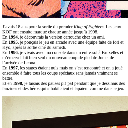
J’avais 18 ans pour la sortie du premier
King of Fighters
. Les jeux
KOF ont ensuite marqué chaque année jusqu’à 1998.
En
1994
, je découvrais la version cartouche chez un ami.
En
1995
, je ponçais le jeu en arcade avec une équipe faite de Iori et
Kyo, après la sortie ciné du samedi.
En
1996
, je vivais avec ma console dans un entre-sol à Bruxelles et
m’émerveillait bien seul du nouveau coup de pied de Joe et de
l’arrivée de Leona.
En
1997
, les stages étaient nuls mais on s’est rencontré et on a joué
ensemble à faire tous les coups spéciaux sans jamais vraiment se
battre.
Et en
1998
, je faisais des pauses pif-paf pendant que je dessinais des
fanzines et des héros qui s’habillaient et tapaient comme dans le jeu.