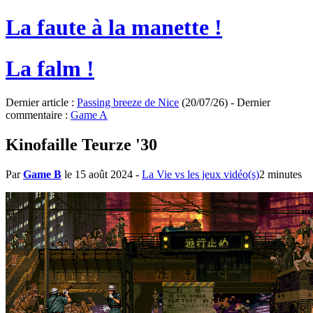
La faute à la manette !
La falm !
Dernier article :
Passing breeze de Nice
(20/07/26) - Dernier
commentaire :
Game A
Kinofaille Teurze '30
Par
Game B
le 15 août 2024
-
La Vie vs les jeux vidéo(s)
2 minutes