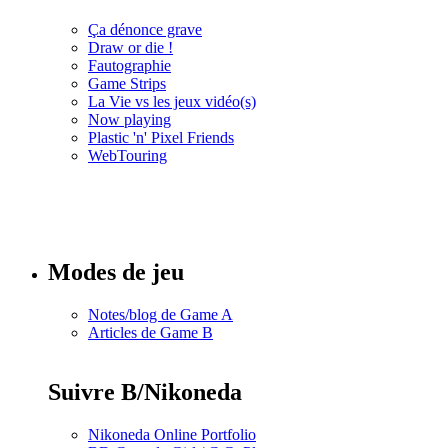
Ça dénonce grave
Draw or die !
Fautographie
Game Strips
La Vie vs les jeux vidéo(s)
Now playing
Plastic 'n' Pixel Friends
WebTouring
Tous les
numéros
Modes de jeu
Notes/blog de Game A
Articles de Game B
Suivre B/Nikoneda
Nikoneda Online Portfolio