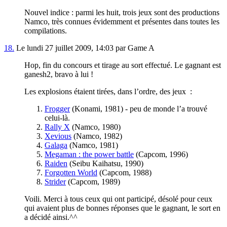
Nouvel indice : parmi les huit, trois jeux sont des productions
Namco, très connues évidemment et présentes dans toutes les
compilations.
18.
Le lundi 27 juillet 2009, 14:03 par Game A
Hop, fin du concours et tirage au sort effectué. Le gagnant est
ganesh2, bravo à lui !
Les explosions étaient tirées, dans l’ordre, des jeux :
Frogger
(Konami, 1981) - peu de monde l’a trouvé
celui-là.
Rally X
(Namco, 1980)
Xevious
(Namco, 1982)
Galaga
(Namco, 1981)
Megaman : the power battle
(Capcom, 1996)
Raiden
(Seibu Kaihatsu, 1990)
Forgotten World
(Capcom, 1988)
Strider
(Capcom, 1989)
Voili. Merci à tous ceux qui ont participé, désolé pour ceux
qui avaient plus de bonnes réponses que le gagnant, le sort en
a décidé ainsi.^^