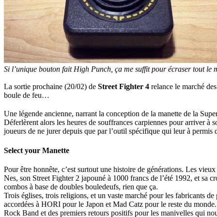
Si l’unique bouton fait High Punch, ça me suffit pour écraser tout l
La sortie prochaine (20/02) de
Street Fighter 4
relance le marché des 
boule de feu…
Une légende ancienne, narrant la conception de la manette de la Super 
Déferlèrent alors les heures de souffrances carpiennes pour arriver à
joueurs de ne jurer depuis que par l’outil spécifique qui leur à permis d
Select your Manette
Pour être honnête, c’est surtout une histoire de générations. Les vieux
Nes, son Street Fighter 2 japouné à 1000 francs de l’été 1992, et sa cro
combos à base de doubles bouledeufs, rien que ça.
Trois églises, trois religions, et un vaste marché pour les fabricants d
accordées à HORI pour le Japon et Mad Catz pour le reste du monde. L
Rock Band et des premiers retours positifs pour les manivelles qui nou