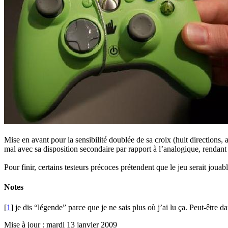
Mise en avant pour la sensibilité doublée de sa croix (huit directions
mal avec sa disposition secondaire par rapport à l’analogique, rendant
Pour finir, certains testeurs précoces prétendent que le jeu serait jouab
Notes
[
1
] je dis “légende” parce que je ne sais plus où j’ai lu ça. Peut-êtr
Mise à jour : mardi 13 janvier 2009