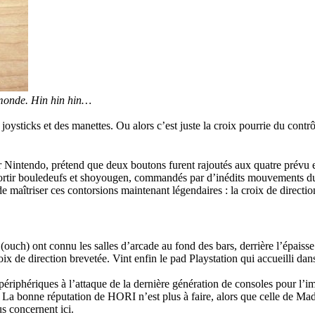
e monde. Hin hin hin…
joysticks et des manettes. Ou alors c’est juste la croix pourrie du contrô
Nintendo, prétend que deux boutons furent rajoutés aux quatre prévu en 
 sortir bouledeufs et shoyougen, commandés par d’inédits mouvements du 
e maîtriser ces contorsions maintenant légendaires : la croix de direction (
 (ouch) ont connu les salles d’arcade au fond des bars, derrière l’épais
ix de direction brevetée. Vint enfin le pad Playstation qui accueilli dan
e périphériques à l’attaque de la dernière génération de consoles pour l’
a bonne réputation de HORI n’est plus à faire, alors que celle de Mad 
s concernent ici.