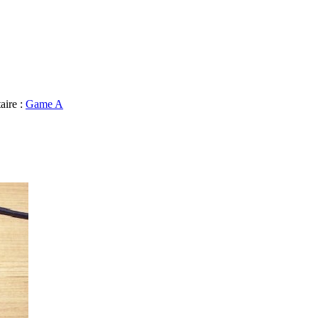
aire :
Game A