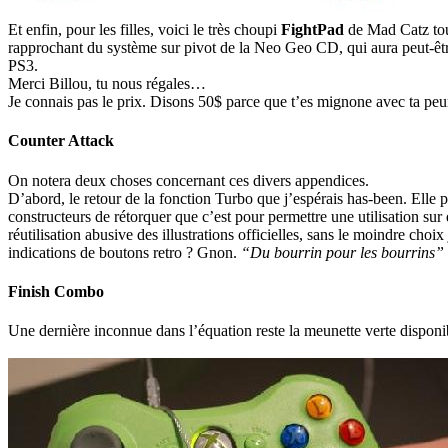
Et enfin, pour les filles, voici le très choupi
FightPad
de Mad Catz toujo
rapprochant du système sur pivot de la Neo Geo CD, qui aura peut-être
PS3.
Merci Billou, tu nous régales…
Je connais pas le prix. Disons 50$ parce que t’es mignone avec ta peu
Counter Attack
On notera deux choses concernant ces divers appendices.
D’abord, le retour de la fonction Turbo que j’espérais has-been. Elle p
constructeurs de rétorquer que c’est pour permettre une utilisation sur 
réutilisation abusive des illustrations officielles, sans le moindre cho
indications de boutons retro ? Gnon.
“Du bourrin pour les bourrins”
Finish Combo
Une dernière inconnue dans l’équation reste la meunette verte disponib