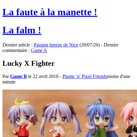
La faute à la manette !
La falm !
Dernier article :
Passing breeze de Nice
(20/07/26) - Dernier
commentaire :
Game A
Lucky X Fighter
Par
Game B
le 22 avril 2010
-
Plastic 'n' Pixel Friends
moins d'une
minute