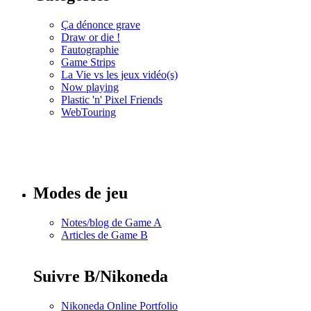
Ça dénonce grave
Draw or die !
Fautographie
Game Strips
La Vie vs les jeux vidéo(s)
Now playing
Plastic 'n' Pixel Friends
WebTouring
Tous les
numéros
Modes de jeu
Notes/blog de Game A
Articles de Game B
Suivre B/Nikoneda
Nikoneda Online Portfolio