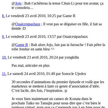
@
Jojo
: Bah t’achèteras la tenue Chun-Li pour ton avatar, ça
te consolera…
8.
Le vendredi 23 avril 2010, 10:25 par Game B
@
Ouaicestpasfaux
: Il veut pas se déguiser en fille, il fait sa
timide :D
9.
Le vendredi 23 avril 2010, 13:57 par Ouaicestpasfaux
@
Game B
: Bah alors Jojo, fais pas ta farouche ! Fais péter la
robe fendue en satin bleu ^^
10.
Le vendredi 23 avril 2010, 20:24 par yongkilla
Pas mal, articuler en plus
11.
Le samedi 24 avril 2010, 01:49 par Sonocle Ujedex
30 secondes d’animations du premier épisode et voilà que les
marketeux se mettent à faire ce genre d’association d’idée.
C’est facile, des fois, l’inspiration. :p
Je veux bien maintenant un cameo de Konata dans le
prochain Taiko no Tatsujin pour nous dire que c’est bien le
tambour virtuel, mais que ça t’apprends pas à en faire pour de