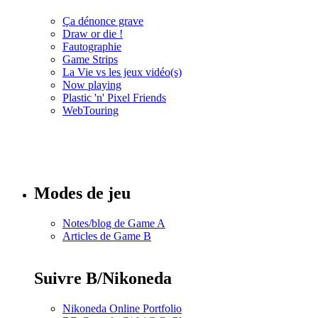
Ça dénonce grave
Draw or die !
Fautographie
Game Strips
La Vie vs les jeux vidéo(s)
Now playing
Plastic 'n' Pixel Friends
WebTouring
Tous les
numéros
Modes de jeu
Notes/blog de Game A
Articles de Game B
Suivre B/Nikoneda
Nikoneda Online Portfolio