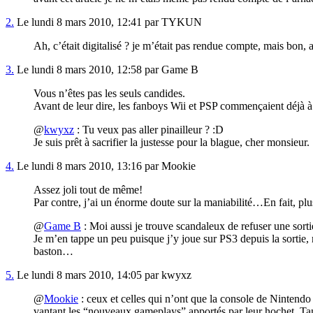
2.
Le lundi 8 mars 2010, 12:41 par TYKUN
Ah, c’était digitalisé ? je m’était pas rendue compte, mais bon
3.
Le lundi 8 mars 2010, 12:58 par Game B
Vous n’êtes pas les seuls candides.
Avant de leur dire, les fanboys Wii et PSP commençaient déjà à r
@
kwyxz
: Tu veux pas aller pinailleur ? :D
Je suis prêt à sacrifier la justesse pour la blague, cher monsieur.
4.
Le lundi 8 mars 2010, 13:16 par Mookie
Assez joli tout de même!
Par contre, j’ai un énorme doute sur la maniabilité…En fait, pl
@
Game B
: Moi aussi je trouve scandaleux de refuser une sortie
Je m’en tappe un peu puisque j’y joue sur PS3 depuis la sortie, 
baston…
5.
Le lundi 8 mars 2010, 14:05 par kwyxz
@
Mookie
: ceux et celles qui n’ont que la console de Nintendo
vantant les “nouveaux gameplays” apportés par leur hochet. Tan