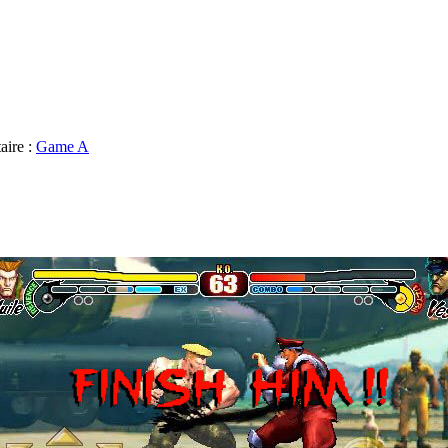
aire :
Game A