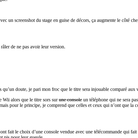
, avec un screenshot du stage en guise de décors, ça augmente le côté c
âler de ne pas avoir leur version.
us qu’un doute, je pari mon froc que le titre sera injouable comparé aux
 Wii alors que le titre sors sur
une console
un téléphone qui ne sera pas
mais pour le principe, je comprend que celles et ceux qui n’ont que la c
 ont fait le choix d’une console vendue avec une télécommande qui fait 
t pis pour leur gueule.