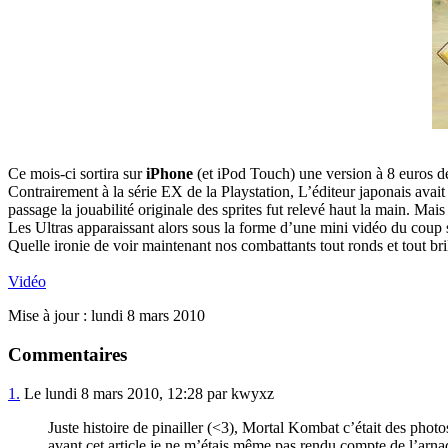
Ce mois-ci sortira sur
iPhone
(et iPod Touch) une version à 8 euros 
Contrairement à la série EX de la Playstation, L’éditeur japonais avait
passage la jouabilité originale des sprites fut relevé haut la main. 
Les Ultras apparaissant alors sous la forme d’une mini vidéo du coup 
Quelle ironie de voir maintenant nos combattants tout ronds et tout br
Vidéo
Mise à jour : lundi 8 mars 2010
Commentaires
1.
Le lundi 8 mars 2010, 12:28 par kwyxz
Juste histoire de pinailler (<3), Mortal Kombat c’était des photos
avant cet article je ne m’étais même pas rendu compte de l’arna