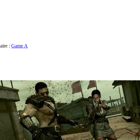
aire :
Game A