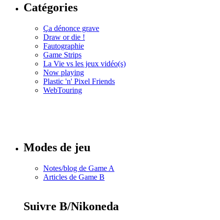
Catégories
Ça dénonce grave
Draw or die !
Fautographie
Game Strips
La Vie vs les jeux vidéo(s)
Now playing
Plastic 'n' Pixel Friends
WebTouring
Tous les
numéros
Modes de jeu
Notes/blog de Game A
Articles de Game B
Suivre B/Nikoneda