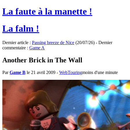
La faute à la manette !
La falm !
Dernier article :
Passing breeze de Nice
(20/07/26) - Dernier
commentaire :
Game A
Another Brick in The Wall
Par
Game B
le 21 avril 2009
-
WebTouring
moins d'une minute