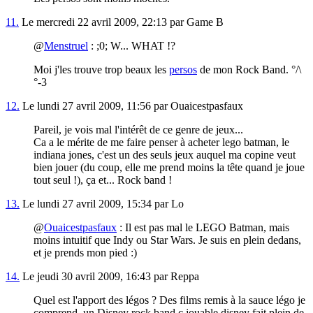
11.
Le mercredi 22 avril 2009, 22:13 par Game B
@
Menstruel
: ;0; W... WHAT !?
Moi j'les trouve trop beaux les
persos
de mon Rock Band. °/\
°-3
12.
Le lundi 27 avril 2009, 11:56 par Ouaicestpasfaux
Pareil, je vois mal l'intérêt de ce genre de jeux...
Ca a le mérite de me faire penser à acheter lego batman, le
indiana jones, c'est un des seuls jeux auquel ma copine veut
bien jouer (du coup, elle me prend moins la tête quand je joue
tout seul !), ça et... Rock band !
13.
Le lundi 27 avril 2009, 15:34 par Lo
@
Ouaicestpasfaux
: Il est pas mal le LEGO Batman, mais
moins intuitif que Indy ou Star Wars. Je suis en plein dedans,
et je prends mon pied :)
14.
Le jeudi 30 avril 2009, 16:43 par Reppa
Quel est l'apport des légos ? Des films remis à la sauce légo je
comprend, un Disney rock band c jouable disney fait plein de