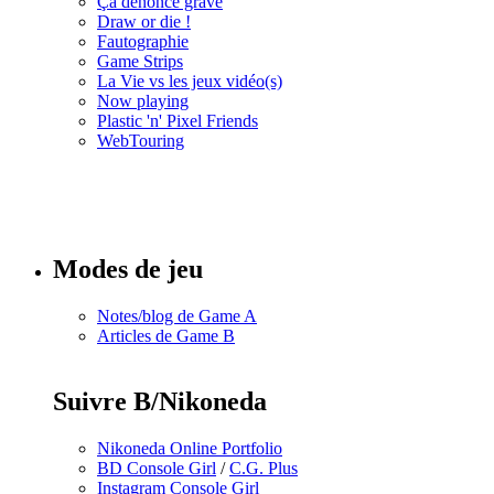
Ça dénonce grave
Draw or die !
Fautographie
Game Strips
La Vie vs les jeux vidéo(s)
Now playing
Plastic 'n' Pixel Friends
WebTouring
Tous les
numéros
Modes de jeu
Notes/blog de Game A
Articles de Game B
Suivre B/Nikoneda
Nikoneda Online Portfolio
BD Console Girl
/
C.G. Plus
Instagram Console Girl