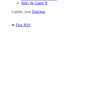
Bsky de Game B
Lafalm
, sous
Dotclear
.
➽
Flux RSS