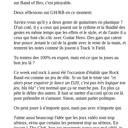
sur Band of Bro, c'est pitoyable.
Deux réflexions sur GH/RB en ce moment:
Saviez-vous qu'il y a deux genre de guitaristes en plastique ?
D'un coté, il y a ceux qui jouent sur le rythme et la fluidité des
gestes en même temps que les effets et le style, et de l'autre il a
ceux qui font clic-clic avec Guitar Hero. Des gars qui calent
leur pouce ,tenant le cul de la gratte avec le reste de la main, et
rentrent les notes comme ils jouent à Track 'n Field.
Tu rentres des 100% en expert, mais est-ce que tu joues au
bon jeu là ?
Ce week end rock à aussi été l'occasion d'établir que Rock
Band est comme un jeu de rôle. Si on fait le triste sire
"et
alors pour esquiver je lance un D20, c'est pas très logique ton
jeu, bla bla"
c'est normal que ça ne marche pas. En plus ça
pète le délire des autres. Il faut se mettre d'accord qu'on est là
pour prétendre et s'amuser. Sinon, autant parler politique.
On peut jouer à n'importe quoi, mais pas avec n'importe qui.
J'aime aussi beaucoup l'idée que les jeux vidéo sont trop
sérieux, et/ou que certains les prennent trop au sérieux. En
jouant à The Club, bon jeu incompris parce que mal ciblé, je