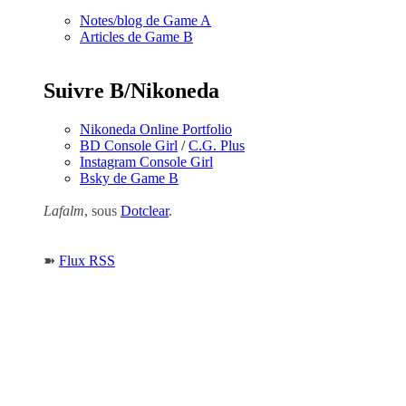
Notes/blog de Game A
Articles de Game B
Suivre B/Nikoneda
Nikoneda Online Portfolio
BD Console Girl
/
C.G. Plus
Instagram Console Girl
Bsky de Game B
Lafalm
, sous
Dotclear
.
➽
Flux RSS