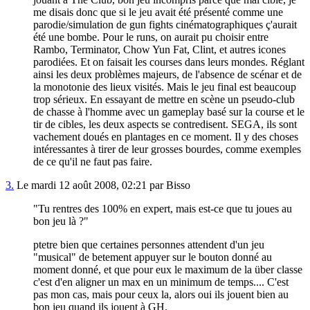
me disais donc que si le jeu avait été présenté comme une
parodie/simulation de gun fights cinématographiques ç'aurait
été une bombe. Pour le runs, on aurait pu choisir entre
Rambo, Terminator, Chow Yun Fat, Clint, et autres icones
parodiées. Et on faisait les courses dans leurs mondes. Réglant
ainsi les deux problèmes majeurs, de l'absence de scénar et de
la monotonie des lieux visités. Mais le jeu final est beaucoup
trop sérieux. En essayant de mettre en scène un pseudo-club
de chasse à l'homme avec un gameplay basé sur la course et le
tir de cibles, les deux aspects se contredisent. SEGA, ils sont
vachement doués en plantages en ce moment. Il y des choses
intéressantes à tirer de leur grosses bourdes, comme exemples
de ce qu'il ne faut pas faire.
3.
Le mardi 12 août 2008, 02:21 par Bisso
"Tu rentres des 100% en expert, mais est-ce que tu joues au
bon jeu là ?"
ptetre bien que certaines personnes attendent d'un jeu
"musical" de betement appuyer sur le bouton donné au
moment donné, et que pour eux le maximum de la über classe
c'est d'en aligner un max en un minimum de temps.... C'est
pas mon cas, mais pour ceux la, alors oui ils jouent bien au
bon jeu quand ils jouent à GH.