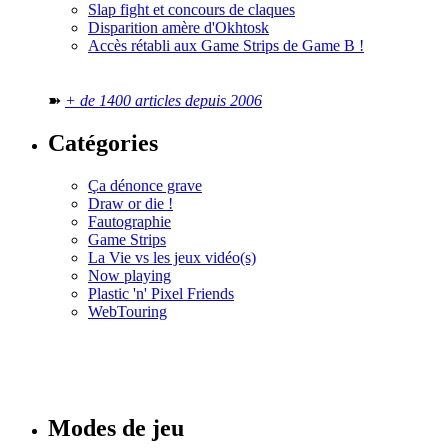
Slap fight et concours de claques
Disparition amère d'Okhtosk
Accès rétabli aux Game Strips de Game B !
➽
+ de 1400 articles depuis 2006
Catégories
Ça dénonce grave
Draw or die !
Fautographie
Game Strips
La Vie vs les jeux vidéo(s)
Now playing
Plastic 'n' Pixel Friends
WebTouring
Tous les
numéros
Modes de jeu