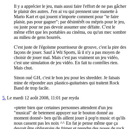
Il y a apprécier le jeu, mais aussi faire l'effort de ne pas gâcher
le plaisir des autres. J'en ai vu qui prennent une manette à
Mario Kart et qui jouent n'importe comment pour "te faire
plaisir, pas pour gagner"; par désintérêt ou mépris pour le jeu,
ou juste pour ne pas devoir assumer une défaite. C'est le
même effet que les portables au cinéma, ou qu'un mec sombre
au milieu de gens bourrés.
C'est juste de l'égoïsme pourrisseur de grouve, c'est la pire des
façons de jouer. Sauf à Wii Sports, là il n'y a pas moyen de
choisir de jouer mal. Mais c'est pas vraiment un jeu vidéo,
c'est une simulation de jeu vidéo. En fait tu contrôles rien.
Mais chut.
Sinon oué GH, c'est le bon jeu pour les shredder. Je faisais
mine de répondre aux plastico-guitaristes qui traitent Rock
Band de trop facile.
5.
Le mardi 12 août 2008, 11:01 par reyda
ptetre bien que certaines personnes attendent d'un jeu
"musical" de betement appuyer sur le bouton donné au
moment donné
ben qu'ils aillent jouer à pop'n music et qu'ils
nous cassent pas les noix ^^ En fat je pense même que ça
devrait être obligatoire de frimer et prendre des poses de rock