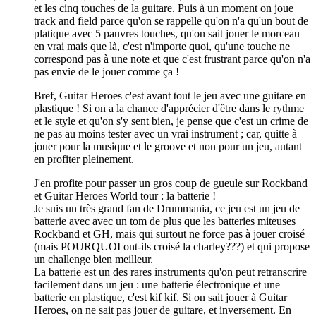
et les cinq touches de la guitare. Puis à un moment on joue
track and field parce qu'on se rappelle qu'on n'a qu'un bout de
platique avec 5 pauvres touches, qu'on sait jouer le morceau
en vrai mais que là, c'est n'importe quoi, qu'une touche ne
correspond pas à une note et que c'est frustrant parce qu'on n'a
pas envie de le jouer comme ça !
Bref, Guitar Heroes c'est avant tout le jeu avec une guitare en
plastique ! Si on a la chance d'apprécier d'être dans le rythme
et le style et qu'on s'y sent bien, je pense que c'est un crime de
ne pas au moins tester avec un vrai instrument ; car, quitte à
jouer pour la musique et le groove et non pour un jeu, autant
en profiter pleinement.
J'en profite pour passer un gros coup de gueule sur Rockband
et Guitar Heroes World tour : la batterie !
Je suis un très grand fan de Drummania, ce jeu est un jeu de
batterie avec avec un tom de plus que les batteries miteuses
Rockband et GH, mais qui surtout ne force pas à jouer croisé
(mais POURQUOI ont-ils croisé la charley???) et qui propose
un challenge bien meilleur.
La batterie est un des rares instruments qu'on peut retranscrire
facilement dans un jeu : une batterie électronique et une
batterie en plastique, c'est kif kif. Si on sait jouer à Guitar
Heroes, on ne sait pas jouer de guitare, et inversement. En