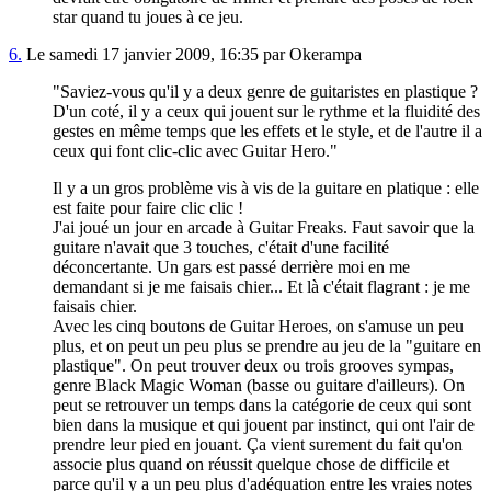
star quand tu joues à ce jeu.
6.
Le samedi 17 janvier 2009, 16:35 par Okerampa
"Saviez-vous qu'il y a deux genre de guitaristes en plastique ?
D'un coté, il y a ceux qui jouent sur le rythme et la fluidité des
gestes en même temps que les effets et le style, et de l'autre il a
ceux qui font clic-clic avec Guitar Hero."
Il y a un gros problème vis à vis de la guitare en platique : elle
est faite pour faire clic clic !
J'ai joué un jour en arcade à Guitar Freaks. Faut savoir que la
guitare n'avait que 3 touches, c'était d'une facilité
déconcertante. Un gars est passé derrière moi en me
demandant si je me faisais chier... Et là c'était flagrant : je me
faisais chier.
Avec les cinq boutons de Guitar Heroes, on s'amuse un peu
plus, et on peut un peu plus se prendre au jeu de la "guitare en
plastique". On peut trouver deux ou trois grooves sympas,
genre Black Magic Woman (basse ou guitare d'ailleurs). On
peut se retrouver un temps dans la catégorie de ceux qui sont
bien dans la musique et qui jouent par instinct, qui ont l'air de
prendre leur pied en jouant. Ça vient surement du fait qu'on
associe plus quand on réussit quelque chose de difficile et
parce qu'il y a un peu plus d'adéquation entre les vraies notes