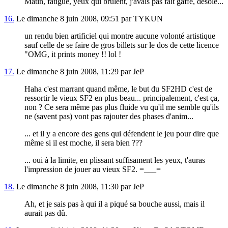
Matin, fatigué, yeux qui brulent, j'avais pas fait gaffe, désolé...
16.
Le dimanche 8 juin 2008, 09:51 par TYKUN
un rendu bien artificiel qui montre aucune volonté artistique
sauf celle de se faire de gros billets sur le dos de cette licence
"OMG, it prints money !! lol !
17.
Le dimanche 8 juin 2008, 11:29 par JeP
Haha c'est marrant quand même, le but du SF2HD c'est de
ressortir le vieux SF2 en plus beau... principalement, c'est ça,
non ? Ce sera même pas plus fluide vu qu'il me semble qu'ils
ne (savent pas) vont pas rajouter des phases d'anim...
... et il y a encore des gens qui défendent le jeu pour dire que
même si il est moche, il sera bien ???
... oui à la limite, en plissant suffisament les yeux, t'auras
l'impression de jouer au vieux SF2. =___=
18.
Le dimanche 8 juin 2008, 11:30 par JeP
Ah, et je sais pas à qui il a piqué sa bouche aussi, mais il
aurait pas dû.