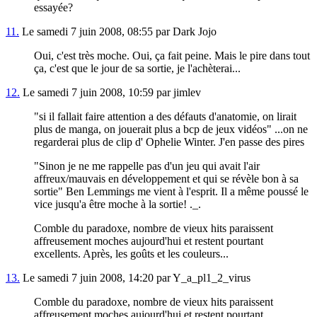
essayée?
11.
Le samedi 7 juin 2008, 08:55 par Dark Jojo
Oui, c'est très moche. Oui, ça fait peine. Mais le pire dans tout
ça, c'est que le jour de sa sortie, je l'achèterai...
12.
Le samedi 7 juin 2008, 10:59 par jimlev
"si il fallait faire attention a des défauts d'anatomie, on lirait
plus de manga, on jouerait plus a bcp de jeux vidéos" ...on ne
regarderai plus de clip d' Ophelie Winter. J'en passe des pires
"Sinon je ne me rappelle pas d'un jeu qui avait l'air
affreux/mauvais en développement et qui se révèle bon à sa
sortie" Ben Lemmings me vient à l'esprit. Il a même poussé le
vice jusqu'a être moche à la sortie! ._.
Comble du paradoxe, nombre de vieux hits paraissent
affreusement moches aujourd'hui et restent pourtant
excellents. Après, les goûts et les couleurs...
13.
Le samedi 7 juin 2008, 14:20 par Y_a_pl1_2_virus
Comble du paradoxe, nombre de vieux hits paraissent
affreusement moches aujourd'hui et restent pourtant