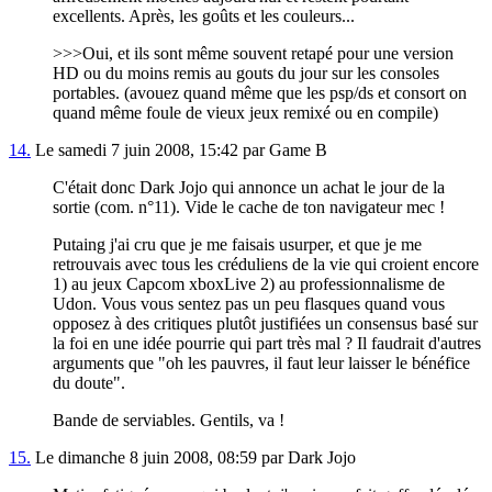
excellents. Après, les goûts et les couleurs...
>>>Oui, et ils sont même souvent retapé pour une version
HD ou du moins remis au gouts du jour sur les consoles
portables. (avouez quand même que les psp/ds et consort on
quand même foule de vieux jeux remixé ou en compile)
14.
Le samedi 7 juin 2008, 15:42 par Game B
C'était donc Dark Jojo qui annonce un achat le jour de la
sortie (com. n°11). Vide le cache de ton navigateur mec !
Putaing j'ai cru que je me faisais usurper, et que je me
retrouvais avec tous les créduliens de la vie qui croient encore
1) au jeux Capcom xboxLive 2) au professionnalisme de
Udon. Vous vous sentez pas un peu flasques quand vous
opposez à des critiques plutôt justifiées un consensus basé sur
la foi en une idée pourrie qui part très mal ? Il faudrait d'autres
arguments que "oh les pauvres, il faut leur laisser le bénéfice
du doute".
Bande de serviables. Gentils, va !
15.
Le dimanche 8 juin 2008, 08:59 par Dark Jojo