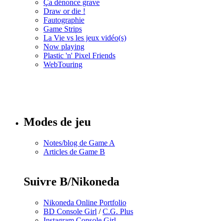
Ça dénonce grave
Draw or die !
Fautographie
Game Strips
La Vie vs les jeux vidéo(s)
Now playing
Plastic 'n' Pixel Friends
WebTouring
Tous les
numéros
Modes de jeu
Notes/blog de Game A
Articles de Game B
Suivre B/Nikoneda
Nikoneda Online Portfolio
BD Console Girl
/
C.G. Plus
Instagram Console Girl