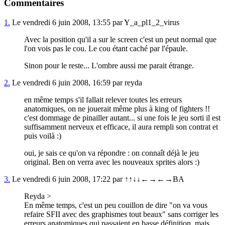
Commentaires
1.
Le vendredi 6 juin 2008, 13:55 par Y_a_pl1_2_virus
Avec la position qu'il a sur le screen c'est un peut normal que
l'on vois pas le cou. Le cou étant caché par l'épaule.
Sinon pour le reste... L'ombre aussi me parait étrange.
2.
Le vendredi 6 juin 2008, 16:59 par reyda
en même temps s'il fallait relever toutes les erreurs
anatomiques, on ne jouerait même plus à king of fighters !!
c'est dommage de pinailler autant... si une fois le jeu sorti il est
suffisamment nerveux et efficace, il aura rempli son contrat et
puis voilà :)
oui, je sais ce qu'on va répondre : on connaît déjà le jeu
original. Ben on verra avec les nouveaux sprites alors :)
3.
Le vendredi 6 juin 2008, 17:22 par ↑↑↓↓←→←→BA
Reyda >
En même temps, c'est un peu couillon de dire "on va vous
refaire SFII avec des graphismes tout beaux" sans corriger les
erreurs anatomiques qui passaient en basse définition, mais