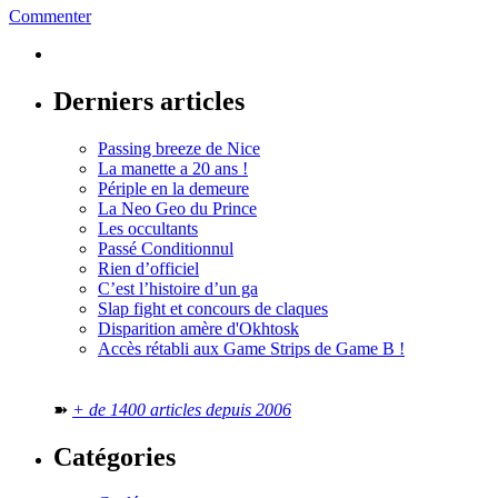
Commenter
Derniers articles
Passing breeze de Nice
La manette a 20 ans !
Périple en la demeure
La Neo Geo du Prince
Les occultants
Passé Conditionnul
Rien d’officiel
C’est l’histoire d’un ga
Slap fight et concours de claques
Disparition amère d'Okhtosk
Accès rétabli aux Game Strips de Game B !
➽
+ de 1400 articles depuis 2006
Catégories