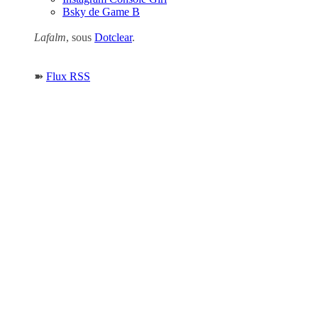
Bsky de Game B
Lafalm
, sous
Dotclear
.
➽
Flux RSS