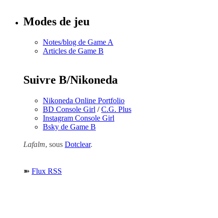
Modes de jeu
Notes/blog de Game A
Articles de Game B
Suivre B/Nikoneda
Nikoneda Online Portfolio
BD Console Girl
/
C.G. Plus
Instagram Console Girl
Bsky de Game B
Lafalm
, sous
Dotclear
.
➽
Flux RSS