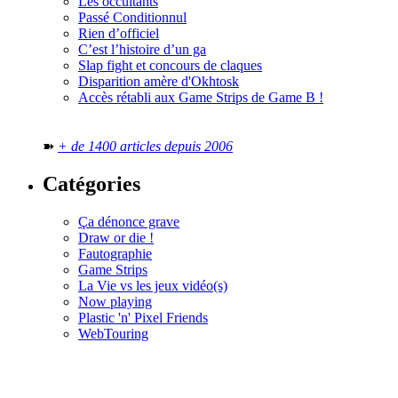
Les occultants
Passé Conditionnul
Rien d’officiel
C’est l’histoire d’un ga
Slap fight et concours de claques
Disparition amère d'Okhtosk
Accès rétabli aux Game Strips de Game B !
➽
+ de 1400 articles depuis 2006
Catégories
Ça dénonce grave
Draw or die !
Fautographie
Game Strips
La Vie vs les jeux vidéo(s)
Now playing
Plastic 'n' Pixel Friends
WebTouring
Tous les
numéros