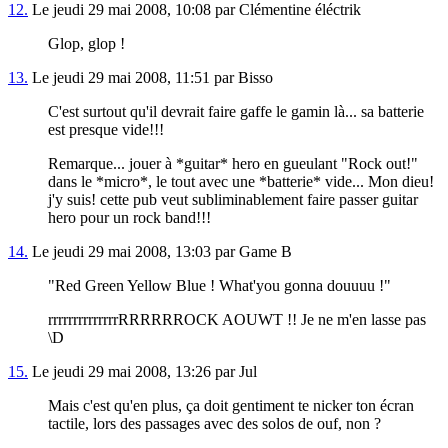
12.
Le jeudi 29 mai 2008, 10:08 par Clémentine éléctrik
Glop, glop !
13.
Le jeudi 29 mai 2008, 11:51 par Bisso
C'est surtout qu'il devrait faire gaffe le gamin là... sa batterie
est presque vide!!!
Remarque... jouer à *guitar* hero en gueulant "Rock out!"
dans le *micro*, le tout avec une *batterie* vide... Mon dieu!
j'y suis! cette pub veut subliminablement faire passer guitar
hero pour un rock band!!!
14.
Le jeudi 29 mai 2008, 13:03 par Game B
"Red Green Yellow Blue ! What'you gonna douuuu !"
rrrrrrrrrrrrrrRRRRRROCK AOUWT !! Je ne m'en lasse pas
\D
15.
Le jeudi 29 mai 2008, 13:26 par Jul
Mais c'est qu'en plus, ça doit gentiment te nicker ton écran
tactile, lors des passages avec des solos de ouf, non ?