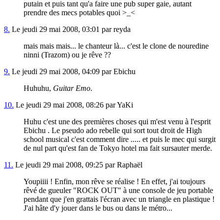
putain et puis tant qu'a faire une pub super gaie, autant
prendre des mecs potables quoi >_<
8.
Le jeudi 29 mai 2008, 03:01 par reyda
mais mais mais... le chanteur là... c'est le clone de nouredine
ninni (Trazom) ou je rêve ??
9.
Le jeudi 29 mai 2008, 04:09 par Ebichu
Huhuhu,
Guitar Emo
.
10.
Le jeudi 29 mai 2008, 08:26 par YaKi
Huhu c'est une des premières choses qui m'est venu à l'esprit
Ebichu . Le pseudo ado rebelle qui sort tout droit de High
school musical c'est comment dire ..... et puis le mec qui surgit
de nul part qu'est fan de Tokyo hotel ma fait sursauter merde.
11.
Le jeudi 29 mai 2008, 09:25 par Raphaël
Youpiiii ! Enfin, mon rêve se réalise ! En effet, j'ai toujours
rêvé de gueuler "ROCK OUT" à une console de jeu portable
pendant que j'en grattais l'écran avec un triangle en plastique !
J'ai hâte d'y jouer dans le bus ou dans le métro...