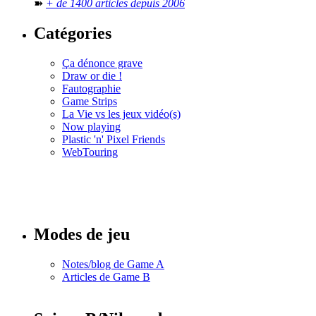
➽
+ de 1400 articles depuis 2006
Catégories
Ça dénonce grave
Draw or die !
Fautographie
Game Strips
La Vie vs les jeux vidéo(s)
Now playing
Plastic 'n' Pixel Friends
WebTouring
Tous les
numéros
Modes de jeu
Notes/blog de Game A
Articles de Game B