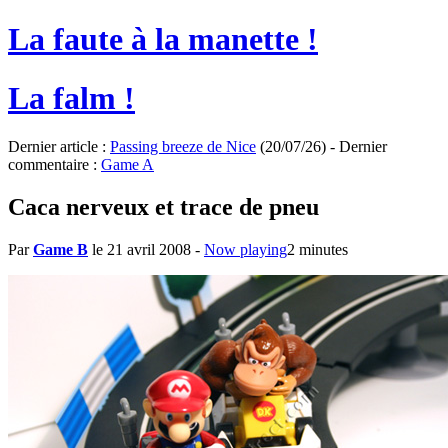
La faute à la manette !
La falm !
Dernier article :
Passing breeze de Nice
(20/07/26) - Dernier
commentaire :
Game A
Caca nerveux et trace de pneu
Par
Game B
le 21 avril 2008
-
Now playing
2 minutes