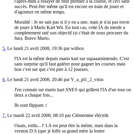
l'après-midi à essayer de finir premier à la course, et ceci sans
succès. Peut être même qu'il est encore en train de jouer et
d'agoniser en même temps.
Moralité : Je ne sais pas si il y en a une, mais je n'ai pas envie
de jouer à Mario Kart Wii. En tout cas, cette IA de merde a
completement raté son objectif (si c'était de nous procurer du
fun). Bravo Mario.
5.
Le lundi 21 avril 2008, 19:36 par wiibox
l'IA est la même depuis mario kart sur supaaarnintendo. C'est
sans surprise qu'il faut galérer pour gagner les courses mais
bon c'est sur que c'est pire à 12 joueurs.
6.
Le lundi 21 avril 2008, 20:46 par Y_a_pl1_2_virus
J'en connais sur mario kart SNES qui grillent l'IA d'un tour ou
deux a chaque fois...
Ils sont flippant :/
7.
Le mardi 22 avril 2008, 08:10 par Clémentine éléctrik
Ouais, enfin... l' I.A est peut étre la méme, mais dans la
version D.S (que je kiffe sa grand mére la loutre