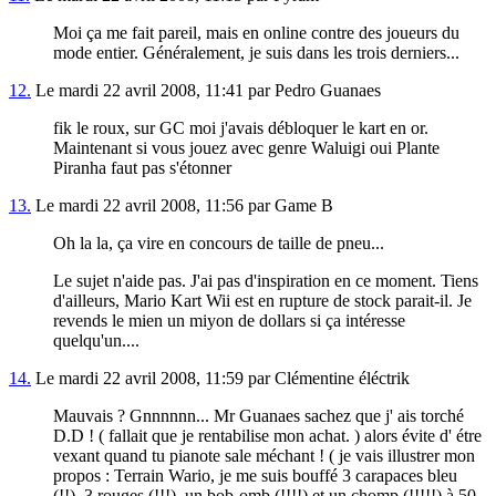
Moi ça me fait pareil, mais en online contre des joueurs du
mode entier. Généralement, je suis dans les trois derniers...
12.
Le mardi 22 avril 2008, 11:41 par Pedro Guanaes
fik le roux, sur GC moi j'avais débloquer le kart en or.
Maintenant si vous jouez avec genre Waluigi oui Plante
Piranha faut pas s'étonner
13.
Le mardi 22 avril 2008, 11:56 par Game B
Oh la la, ça vire en concours de taille de pneu...
Le sujet n'aide pas. J'ai pas d'inspiration en ce moment. Tiens
d'ailleurs, Mario Kart Wii est en rupture de stock parait-il. Je
revends le mien un miyon de dollars si ça intéresse
quelqu'un....
14.
Le mardi 22 avril 2008, 11:59 par Clémentine éléctrik
Mauvais ? Gnnnnnn... Mr Guanaes sachez que j' ais torché
D.D ! ( fallait que je rentabilise mon achat. ) alors évite d' étre
vexant quand tu pianote sale méchant ! ( je vais illustrer mon
propos : Terrain Wario, je me suis bouffé 3 carapaces bleu
(!!), 3 rouges (!!!), un bob-omb (!!!!) et un chomp (!!!!!) à 50