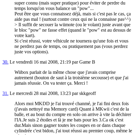
super connu (mais super pratique) pour éviter de perdre du
temps lorsqu'on vous balance un "pow"...
Peut être que vous connaissez déjà, mais si c'est pas le cas, ça
aide pas mal ! (surtout contre ceux qui ne la connaisse pas^^)
> Il suffit de secouer la wiimote (ou le volant) juste avant que
le bloc "pow" ne fasse effet (quand le "pow" est au dessus de
votre kart).
Si c'est réussi, votre véhicule ne tournera qu'une fois et vous
ne perdrez pas de temps, ou pratiquement pas (vous perdrez
juste vos options).
30.
Le vendredi 16 mai 2008, 21:19 par Game B
Wiibox parlait de la même chose que j'avais comprise
autrement (bouton de saut à la troisième secousse) et que j'ai
jamais réussie. On va tester ça. Merci !
31.
Le mercredi 28 mai 2008, 13:23 par skkgeoff
Alors moi MKDD je l'ai trouvé chanmé, je l'ai fini deux fois
(j'avais nettoyé ma Memory card) Quant à MKwii c'est de la
balle, et au bout du compte en solo on arrive à vite la déchirer
l'IA.Je suis 2 étoiles et là je me bats pour les 3.Ca ok c'est
dur.Mais sinon gagner toutes les coupes en or dans chaque
cylindrée c'est bidon, j'ai tout réussi au premier coup, même le