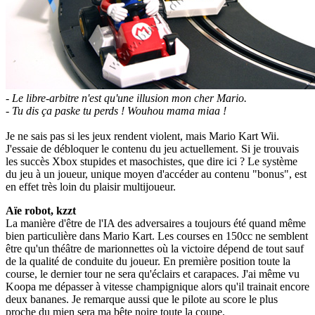
- Le libre-arbitre n'est qu'une illusion mon cher Mario.
- Tu dis ça paske tu perds ! Wouhou mama miaa !
Je ne sais pas si les jeux rendent violent, mais Mario Kart Wii.
J'essaie de débloquer le contenu du jeu actuellement. Si je trouvais
les succès Xbox stupides et masochistes, que dire ici ? Le système
du jeu à un joueur, unique moyen d'accéder au contenu "bonus", est
en effet très loin du plaisir multijoueur.
Aïe robot, kzzt
La manière d'être de l'IA des adversaires a toujours été quand même
bien particulière dans Mario Kart. Les courses en 150cc ne semblent
être qu'un théâtre de marionnettes où la victoire dépend de tout sauf
de la qualité de conduite du joueur. En première position toute la
course, le dernier tour ne sera qu'éclairs et carapaces. J'ai même vu
Koopa me dépasser à vitesse champignique alors qu'il trainait encore
deux bananes. Je remarque aussi que le pilote au score le plus
proche du mien sera ma bête noire toute la coupe.