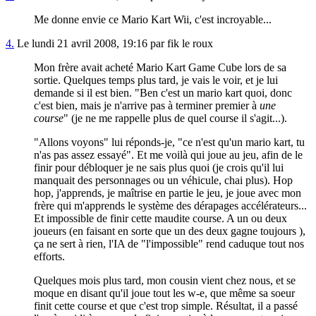
Me donne envie ce Mario Kart Wii, c'est incroyable...
4.
Le lundi 21 avril 2008, 19:16 par fik le roux
Mon frère avait acheté Mario Kart Game Cube lors de sa
sortie. Quelques temps plus tard, je vais le voir, et je lui
demande si il est bien. "Ben c'est un mario kart quoi, donc
c'est bien, mais je n'arrive pas à terminer premier à
une
course
" (je ne me rappelle plus de quel course il s'agit...).
"Allons voyons" lui réponds-je, "ce n'est qu'un mario kart, tu
n'as pas assez essayé". Et me voilà qui joue au jeu, afin de le
finir pour débloquer je ne sais plus quoi (je crois qu'il lui
manquait des personnages ou un véhicule, chai plus). Hop
hop, j'apprends, je maîtrise en partie le jeu, je joue avec mon
frère qui m'apprends le système des dérapages accélérateurs...
Et impossible de finir cette maudite course. A un ou deux
joueurs (en faisant en sorte que un des deux gagne toujours ),
ça ne sert à rien, l'IA de "l'impossible" rend caduque tout nos
efforts.
Quelques mois plus tard, mon cousin vient chez nous, et se
moque en disant qu'il joue tout les w-e, que même sa soeur
finit cette course et que c'est trop simple. Résultat, il a passé