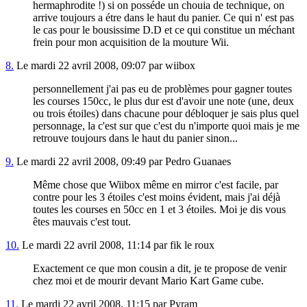
hermaphrodite !) si on posséde un chouia de technique, on
arrive toujours a étre dans le haut du panier. Ce qui n' est pas
le cas pour le bousissime D.D et ce qui constitue un méchant
frein pour mon acquisition de la mouture Wii.
8.
Le mardi 22 avril 2008, 09:07 par wiibox
personnellement j'ai pas eu de problèmes pour gagner toutes
les courses 150cc, le plus dur est d'avoir une note (une, deux
ou trois étoiles) dans chacune pour débloquer je sais plus quel
personnage, la c'est sur que c'est du n'importe quoi mais je me
retrouve toujours dans le haut du panier sinon...
9.
Le mardi 22 avril 2008, 09:49 par Pedro Guanaes
Même chose que Wiibox même en mirror c'est facile, par
contre pour les 3 étoiles c'est moins évident, mais j'ai déjà
toutes les courses en 50cc en 1 et 3 étoiles. Moi je dis vous
êtes mauvais c'est tout.
10.
Le mardi 22 avril 2008, 11:14 par fik le roux
Exactement ce que mon cousin a dit, je te propose de venir
chez moi et de mourir devant Mario Kart Game cube.
11.
Le mardi 22 avril 2008, 11:15 par Pyram