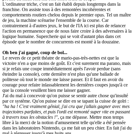
L'ordinateur triche, c'est un fait établi depuis longtemps dans la
franchise. On assiste tous à des remontées incohérentes et
comportements routiers chelou depuis le premier opus. Tel un maître
de jeu, la machine scénarise l'ensemble de la course. Car
contrairement à d'autres jeux, le but de l'IA ici est plus de relancer
l'action en permanence que de nous faire croire à des adversaires à la
logique humaine. Supercherie qui se voit d'autant plus dans cet
épisode que le nombre de concurrents est monté à la douzaine.
Oh ben j'ai gagné, coup de bol...
Le revers de ce petit théatre de mario-pas-très-nettes est que la
victoire n'en a que moins de goût. Et c'est surement ma parano, mais
si je refais une coupe immédiatement après l'avoir perdue (sans
éteindre la console), cette dernière n'est plus qu'une ballade de
politesse où tout le monde me laisse passer. Et il faut en avoir du
courage pour refaire inlassablement les dernières coupes jusqu'à ce
que la console veuillent bien me laisser gagner.
J'ai du mal à concevoir qu'on puisse se sentir autre chose qu'insulté
par ce système. Qu'on puisse se dire en se tapant la cuisse de golri :
"ha ha ! C'est vraiment génial, j'ai cru que j'allais gagner avec mes
trajectoires parfaites, et puis l'ordi est remonté super vite en passant
à travers tous les obstacles !"
, ça me dépasse. Mettre mon temps
libre à la merci de la notion d'amusement telle qu'elle a été pensée
dans les laboratoires Nintendo, ça me fait un peu chier. En fait j'ai du
mal à régresser jusqu'à mes huits ans...