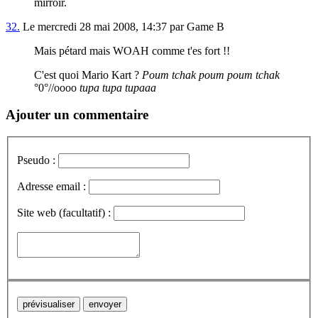
mirroir.
32.
Le mercredi 28 mai 2008, 14:37 par Game B
Mais pétard mais WOAH comme t'es fort !!
C'est quoi Mario Kart ?
Poum tchak poum poum tchak
°0°//oooo
tupa tupa tupaaa
Ajouter un commentaire
Pseudo :
Adresse email :
Site web (facultatif) :