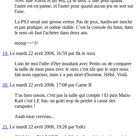
Avec une Xboix et un Wii, ça se tient. L'une pour quand
l'autre est en panne, et l'autre pour quand aucun jeu ne sort sur
l'une.
La PS3 serait une grosse erreur. Pas de jeux, hardware moche
et pas pratique, et online risible. C'est la console du futur, dans
le sens où faut l'acheter dans deux ans.
mosqi>>^3^
19.
Le mardi 22 avril 2008, 16:59 par fik le roux
Loin de moi l'idée d'être insultant avec Pedro ou de comparer
la taille de mon pneu avec le sien, c'est sûr que le sujet nous
fait nous opposer, mais y a pas mort d'homme. Héhé. Voilà.
20.
Le mardi 22 avril 2008, 17:08 par Game B
T'as bien raison, c'est pas la taille qui compte ! Et puis Mario
Kart c'est LE fun, on golri trop de perdre à cause des
caraputes !
Aaah mon cerveau...
21.
Le mardi 22 avril 2008, 19:26 par YaKi