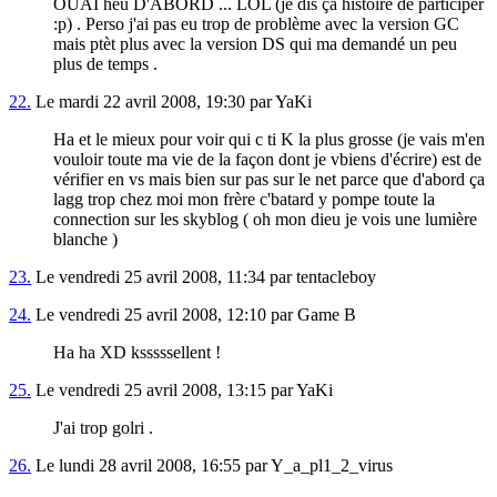
OUAI heu D'ABORD ... LOL (je dis ça histoire de participer
:p) . Perso j'ai pas eu trop de problème avec la version GC
mais ptèt plus avec la version DS qui ma demandé un peu
plus de temps .
22.
Le mardi 22 avril 2008, 19:30 par YaKi
Ha et le mieux pour voir qui c ti K la plus grosse (je vais m'en
vouloir toute ma vie de la façon dont je vbiens d'écrire) est de
vérifier en vs mais bien sur pas sur le net parce que d'abord ça
lagg trop chez moi mon frère c'batard y pompe toute la
connection sur les skyblog ( oh mon dieu je vois une lumière
blanche )
23.
Le vendredi 25 avril 2008, 11:34 par tentacleboy
24.
Le vendredi 25 avril 2008, 12:10 par Game B
Ha ha XD ksssssellent !
25.
Le vendredi 25 avril 2008, 13:15 par YaKi
J'ai trop golri .
26.
Le lundi 28 avril 2008, 16:55 par Y_a_pl1_2_virus