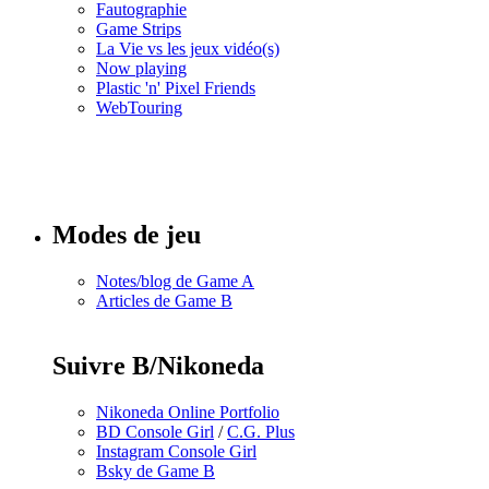
Fautographie
Game Strips
La Vie vs les jeux vidéo(s)
Now playing
Plastic 'n' Pixel Friends
WebTouring
Tous les
numéros
Modes de jeu
Notes/blog de Game A
Articles de Game B
Suivre B/Nikoneda
Nikoneda Online Portfolio
BD Console Girl
/
C.G. Plus
Instagram Console Girl
Bsky de Game B