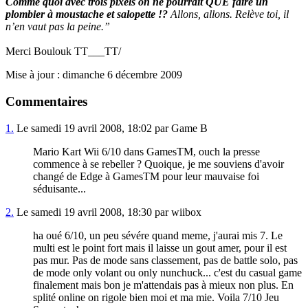
Comme quoi avec trois pixels on ne pourrait QUE faire un
plombier à moustache et salopette !?
Allons, allons. Relève toi, il
n’en vaut pas la peine.”
Merci Boulouk TT___TT/
Mise à jour : dimanche 6 décembre 2009
Commentaires
1.
Le samedi 19 avril 2008, 18:02 par Game B
Mario Kart Wii 6/10 dans GamesTM, ouch la presse
commence à se rebeller ? Quoique, je me souviens d'avoir
changé de Edge à GamesTM pour leur mauvaise foi
séduisante...
2.
Le samedi 19 avril 2008, 18:30 par wiibox
ha oué 6/10, un peu sévére quand meme, j'aurai mis 7. Le
multi est le point fort mais il laisse un gout amer, pour il est
pas mur. Pas de mode sans classement, pas de battle solo, pas
de mode only volant ou only nunchuck... c'est du casual game
finalement mais bon je m'attendais pas à mieux non plus. En
splité online on rigole bien moi et ma mie. Voila 7/10 Jeu