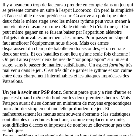
Il y a beaucoup trop de facteurs à prendre en compte dans un jeu qui
se présente comme un suite à l'esprit Locoroco. On perd la simplicité
et l'accessibilité de son prédécesseur. Ca arrive au point que faire
deux fois le même stage avec les mêmes rythme peut vous mener à
une victoire écrasante ou une défaite ridicule. Si c'était que ça. On
peut même gagner en se faisant baiser par l'apparition aléatoire
d'objets introuvables autrement : les armes. Pour passer un stage il
faut améliorer l'équipement nous dit-on. Mais ces armes
disparaissent du champ de bataille en dix secondes, et on en rate
deux sur trois. Et ces batailles n'ont lieu qu'une seule fois chacune !
On peut ainsi passer deux heures de "ponponpatapon" sur un seul
stage, sans le passer de manière satisfaisante. Un aspect
farming
très
mal venu dans le jeu. C'est très dûr de garder le rythme et son calme
entre deux chargement interminables et les attaques imprécises des
Patarelous.
Un jeu à avoir sur PSP donc.
Surtout parce que y a rien d'autre et
que c'est quand même du bonheur les deux premières heures. Mais
Patapon aurait du se donner un minimum de moyens ergonomiques
pour aborder simplement une telle profondeur de jeu. Et
malheureusement les menus sont souvent aberrants : les statistiques
sont illisibles et certaines fonctions, comme remplacer une unité,
sont difficiles d'accès et imposent de nombreux aller-retour pas très
esthétiques.
J'aurais préféré un jeu simple de bout en bout (quitte à compter sur la