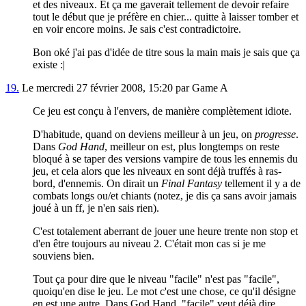
et des niveaux. Et ça me gaverait tellement de devoir refaire
tout le début que je préfère en chier... quitte à laisser tomber et
en voir encore moins. Je sais c'est contradictoire.
Bon oké j'ai pas d'idée de titre sous la main mais je sais que ça
existe :|
19.
Le mercredi 27 février 2008, 15:20 par Game A
Ce jeu est conçu à l'envers, de manière complètement idiote.
D'habitude, quand on deviens meilleur à un jeu, on
progresse
.
Dans
God Hand
, meilleur on est, plus longtemps on reste
bloqué à se taper des versions vampire de tous les ennemis du
jeu, et cela alors que les niveaux en sont déjà truffés à ras-
bord, d'ennemis. On dirait un
Final Fantasy
tellement il y a de
combats longs ou/et chiants (notez, je dis ça sans avoir jamais
joué à un ff, je n'en sais rien).
C'est totalement aberrant de jouer une heure trente non stop et
d'en être toujours au niveau 2. C'était mon cas si je me
souviens bien.
Tout ça pour dire que le niveau "facile" n'est pas "facile",
quoiqu'en dise le jeu. Le mot c'est une chose, ce qu'il désigne
en est une autre. Dans God Hand, "facile" veut déjà dire