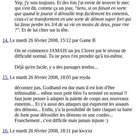
Yep, j'y suis toujours. Et des fois j'ai envie de trouver le mec
qui s'est dit, comme ça un jour,
"tiens, si on faisait en sorte
que quand le joueur il dérouille trop facilement les ennemis,
ceux-ci se transforment en une sorte de démon super fort qui
lui fasse perdre les 3/4 de sa vie en moins de deux, pour rire
?"
. Et de lui chier sur la tête.
14.
Le mardi 26 février 2008, 15:12 par Game B
On ne commence JAMAIS un jeu Clover par le niveau de
difficulté normal. Tu ne peux t'en prendre qu'à toi-même.
Déjà qu'en facile, y a des passages tendus...
15.
Le mardi 26 février 2008, 18:05 par reyda
déconnez pas, Godhand est dur mais il est loin d'être
infinissable... même mon petit frère l'a terminé en normal !!
faut juste penser à adapter la palette de coups aux nouveaux
ennemis... Et y'a aussi des attaques qui esquivent les assauts
des démons... Enfin, y'a la possibilité de faire claquer sa barre
de furie pour dérouiller les démons en une combo...
Franchement , c'est difficile mais jamais injuste :)
16.
Le mardi 26 février 2008, 18:11 par kwyxz