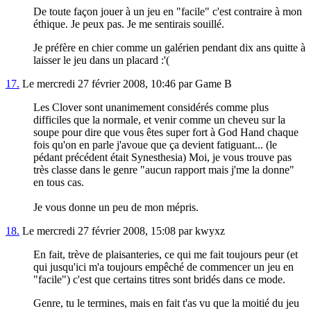
De toute façon jouer à un jeu en "facile" c'est contraire à mon
éthique. Je peux pas. Je me sentirais souillé.
Je préfère en chier comme un galérien pendant dix ans quitte à
laisser le jeu dans un placard :'(
17.
Le mercredi 27 février 2008, 10:46 par Game B
Les Clover sont unanimement considérés comme plus
difficiles que la normale, et venir comme un cheveu sur la
soupe pour dire que vous êtes super fort à God Hand chaque
fois qu'on en parle j'avoue que ça devient fatiguant... (le
pédant précédent était Synesthesia) Moi, je vous trouve pas
très classe dans le genre "aucun rapport mais j'me la donne"
en tous cas.
Je vous donne un peu de mon mépris.
18.
Le mercredi 27 février 2008, 15:08 par kwyxz
En fait, trève de plaisanteries, ce qui me fait toujours peur (et
qui jusqu'ici m'a toujours empêché de commencer un jeu en
"facile") c'est que certains titres sont bridés dans ce mode.
Genre, tu le termines, mais en fait t'as vu que la moitié du jeu