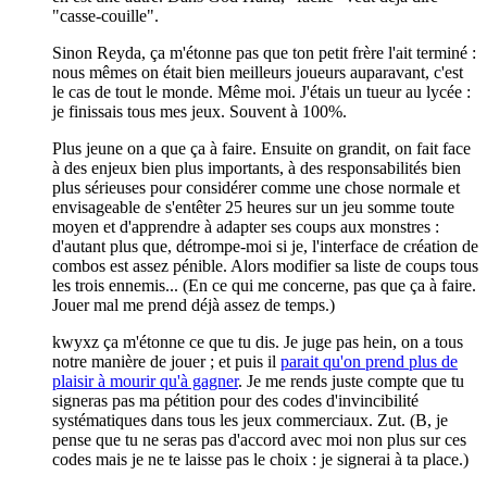
"casse-couille".
Sinon Reyda, ça m'étonne pas que ton petit frère l'ait terminé :
nous mêmes on était bien meilleurs joueurs auparavant, c'est
le cas de tout le monde. Même moi. J'étais un tueur au lycée :
je finissais tous mes jeux. Souvent à 100%.
Plus jeune on a que ça à faire. Ensuite on grandit, on fait face
à des enjeux bien plus importants, à des responsabilités bien
plus sérieuses pour considérer comme une chose normale et
envisageable de s'entêter 25 heures sur un jeu somme toute
moyen et d'apprendre à adapter ses coups aux monstres :
d'autant plus que, détrompe-moi si je, l'interface de création de
combos est assez pénible. Alors modifier sa liste de coups tous
les trois ennemis... (En ce qui me concerne, pas que ça à faire.
Jouer mal me prend déjà assez de temps.)
kwyxz ça m'étonne ce que tu dis. Je juge pas hein, on a tous
notre manière de jouer ; et puis il
parait qu'on prend plus de
plaisir à mourir qu'à gagner
. Je me rends juste compte que tu
signeras pas ma pétition pour des codes d'invincibilité
systématiques dans tous les jeux commerciaux. Zut. (B, je
pense que tu ne seras pas d'accord avec moi non plus sur ces
codes mais je ne te laisse pas le choix : je signerai à ta place.)