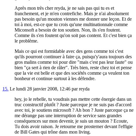
Après mon très cher reyda, je ne sais pas qui tu es et
franchement, et je m'en contrefiche. Mais je n'ai absolument
pas besoin qu'un mouton viennes me donner une leçon. Et de
toi à moi, est-ce que tu crois qu'une multinationnale comme
Miconsoft a besoin de ton soutien. Non, ils s'en foutent.
Comme ils s'en foutent qu'on soit pas content. Et c'est bien ça
le problème.
Mais ce qui est formidable avec des gens comme toi c'est
qu'ils pourront continuer à faire ça, puisqu'y'aura toujours des
gros malins comme toi pour dire "mais c'est pas leur faute" ou
bien "ça sert à rien de râler". Très bien, reste chez toi et pense
que la vie est belle et que des sociétés comme ça veulent ton
bonheur et continue surtout à les défendre.
15.
Le lundi 28 janvier 2008, 12:46 par reyda
hey, jo le rebelle, tu voudrais pas mettre cette énergie dans un
truc constructif plutôt ? Juste parceque je ne suis pas d'accord
avec toi, je soutiens microsoft ? Ah bon ? Juste parceque ça ne
me dérange pas une interruption de service sans grandes
conséquences sur mon devenir, je suis un mouton ? Ecoute,
Tu dois avoir raison. Je retourne me prosterner devant l'effigie
de Bill Gates qui trône dans mon living.