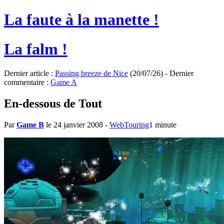
La faute à la manette !
La falm !
Dernier article :
Passing breeze de Nice
(20/07/26) - Dernier
commentaire :
Game A
En-dessous de Tout
Par
Game B
le 24 janvier 2008
-
WebTouring
1 minute