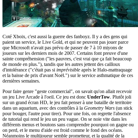
Coté Xboix, c'est aussi la guerre des fanboyz. Il y a des gens qui
paient un service, le Live Gold, et qui ne peuvent pas jouer parce
que Microsoft n'avait pas prévu de passer de 7 à 10 miyons de
joueurs sur les derniers mois de 2007. Certains font preuve d'une
sainte compréhension ("les pauvres, c'est vrai que ça fait beaucoup
de monde en plus."), tandis que les autres jettent des cailloux
d'intolérance ("c'était pas si
imprévisible
après le Halo-mattraquage
et la baisse de prix d'avant Noël.") sur le service asthmatique de ces
dernières semaines.
Pour faire genre "geste commercial", on savait qu'on allait recevoir
un jeu Live Arcade à l'oeil. Ce jeu est donc
UnderTow
. Plutôt joli
sur un grand écran HD, le jeu fait penser à une bataille de territoire
dans un aquarium, avec des contrôles à la
Geometry Wars
(un stick
pour bouger, l'autre pour tirer). Pour une fois, on regrette l'absence
de tutorial qui rend le jeu un peu vague. On se noie vite dans les
différents menus et boutons sans comprendre pourquoi on gagne ou
on perd, et le menu d'aide est froid comme le fond des océans.
Néanmoins le multijoueur semble prometteur, et la qualité de la