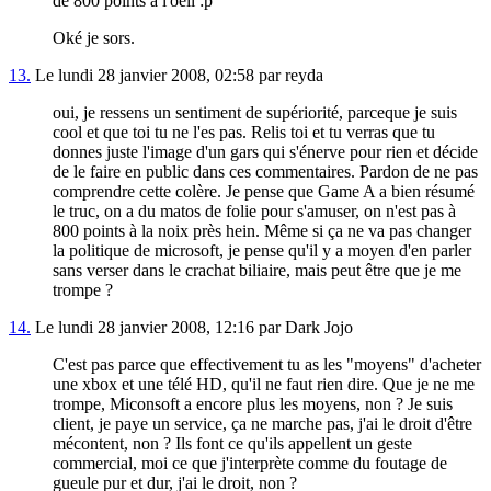
de 800 points à l'oeil :p
Oké je sors.
13.
Le lundi 28 janvier 2008, 02:58 par reyda
oui, je ressens un sentiment de supériorité, parceque je suis
cool et que toi tu ne l'es pas. Relis toi et tu verras que tu
donnes juste l'image d'un gars qui s'énerve pour rien et décide
de le faire en public dans ces commentaires. Pardon de ne pas
comprendre cette colère. Je pense que Game A a bien résumé
le truc, on a du matos de folie pour s'amuser, on n'est pas à
800 points à la noix près hein. Même si ça ne va pas changer
la politique de microsoft, je pense qu'il y a moyen d'en parler
sans verser dans le crachat biliaire, mais peut être que je me
trompe ?
14.
Le lundi 28 janvier 2008, 12:16 par Dark Jojo
C'est pas parce que effectivement tu as les "moyens" d'acheter
une xbox et une télé HD, qu'il ne faut rien dire. Que je ne me
trompe, Miconsoft a encore plus les moyens, non ? Je suis
client, je paye un service, ça ne marche pas, j'ai le droit d'être
mécontent, non ? Ils font ce qu'ils appellent un geste
commercial, moi ce que j'interprète comme du foutage de
gueule pur et dur, j'ai le droit, non ?