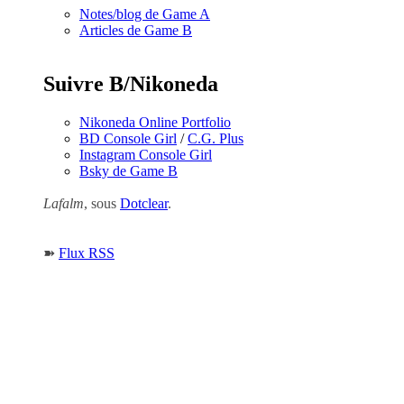
Notes/blog de Game A
Articles de Game B
Suivre B/Nikoneda
Nikoneda Online Portfolio
BD Console Girl
/
C.G. Plus
Instagram Console Girl
Bsky de Game B
Lafalm
, sous
Dotclear
.
➽
Flux RSS