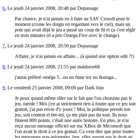
6.
Le jeudi 24 janvier 2008, 20:48 par Depassage
Par chance, je n'ai jamais eu à faire au SAV Crosoft pour le
moment (croise les doigts en regardant vers le ciel), mais un
pote qui avait déjà le jeu a passé un coup de fil et ça s'est réglé
en trois minutes (il a pris Omega Five avec le change).
7.
Le jeudi 24 janvier 2008, 20:50 par Depassage
Affaire, je n'ai jamais eu affaire... (à quand une option edit ?!)
8.
Le jeudi 24 janvier 2008, 21:55 par maldoror68
j'aurai préferé oméga 5...ou un futur rez ou ikaruga...
9.
Le vendredi 25 janvier 2008, 09:09 par Dark Jojo
Je peux quand même râler sur le fait que l'on choisisse pas le
jeu, merde ! Moi j'en ai strictement rien à foutre que ce jeu soit
gratuit, j'ai pas envie d'y jouer ! Moi, la politique prends ton
jeu, soit content et tire-toi, ça me plait pas du tout. Ils nous
filaient 800 points, c'était une autre histoire. En plus, je n'ai
reçu aucun message officiel sur ma XBox de Miconsoft que
l'on avait le droit à ce jeu gratuit. Ca veut dire que pour toutes
les personnes non-informées, ben, elles auront pas le droit au