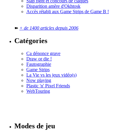
Slap fight et concours de claques
Disparition amère d'Okhtosk
Accès rétabli aux Game Strips de Game B !
➽
+ de 1400 articles depuis 2006
Catégories
Ça dénonce grave
Draw or die !
Fautographie
Game Strips
La Vie vs les jeux vidéo(s)
Now playing
Plastic 'n' Pixel Friends
WebTouring
Tous les
numéros
Modes de jeu