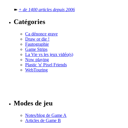
➽
+ de 1400 articles depuis 2006
Catégories
Ça dénonce grave
Draw or die !
Fautographie
Game Strips
La Vie vs les jeux vidéo(s)
Now playing
Plastic 'n' Pixel Friends
WebTouring
Tous les
numéros
Modes de jeu
Notes/blog de Game A
Articles de Game B