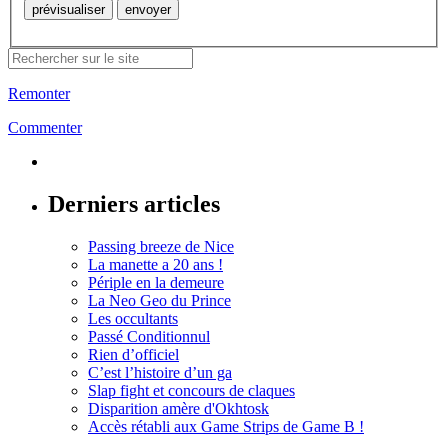
Remonter
Commenter
Derniers articles
Passing breeze de Nice
La manette a 20 ans !
Périple en la demeure
La Neo Geo du Prince
Les occultants
Passé Conditionnul
Rien d’officiel
C’est l’histoire d’un ga
Slap fight et concours de claques
Disparition amère d'Okhtosk
Accès rétabli aux Game Strips de Game B !