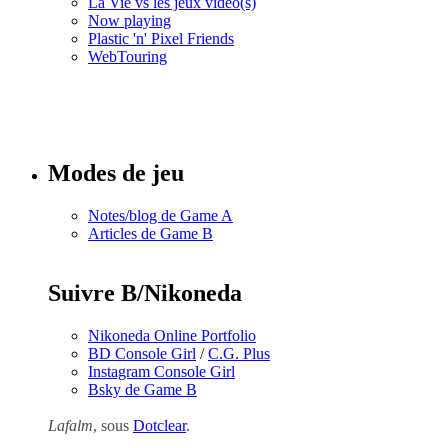
La Vie vs les jeux vidéo(s)
Now playing
Plastic 'n' Pixel Friends
WebTouring
Tous les
numéros
Modes de jeu
Notes/blog de Game A
Articles de Game B
Suivre B/Nikoneda
Nikoneda Online Portfolio
BD Console Girl
/
C.G. Plus
Instagram Console Girl
Bsky de Game B
Lafalm
, sous
Dotclear
.