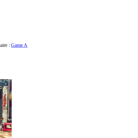
aire :
Game A