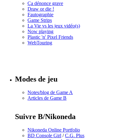
Ça dénonce grave
Draw or die !
Fautographie
Game Strips
La Vie vs les jeux vidéo(s)
Now playing
Plastic 'n' Pixel Friends
WebTouring
Tous les
numéros
Modes de jeu
Notes/blog de Game A
Articles de Game B
Suivre B/Nikoneda
Nikoneda Online Portfolio
BD Console Girl
/
C.G. Plus