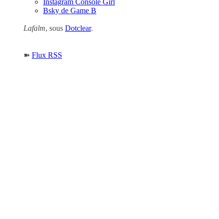
Instagram Console Girl
Bsky de Game B
Lafalm
, sous
Dotclear
.
➽
Flux RSS