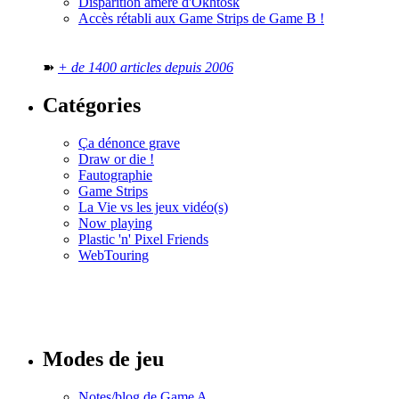
Disparition amère d'Okhtosk
Accès rétabli aux Game Strips de Game B !
➽
+ de 1400 articles depuis 2006
Catégories
Ça dénonce grave
Draw or die !
Fautographie
Game Strips
La Vie vs les jeux vidéo(s)
Now playing
Plastic 'n' Pixel Friends
WebTouring
Tous les
numéros
Modes de jeu
Notes/blog de Game A