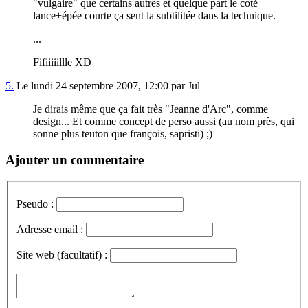
"vulgaire" que certains autres et quelque part le coté
lance+épée courte ça sent la subtilitée dans la technique.
...
Fifiiiiillle XD
5.
Le lundi 24 septembre 2007, 12:00 par Jul
Je dirais même que ça fait très "Jeanne d'Arc", comme
design... Et comme concept de perso aussi (au nom près, qui
sonne plus teuton que françois, sapristi) ;)
Ajouter un commentaire
Pseudo :
Adresse email :
Site web (facultatif) :