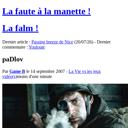
La faute à la manette !
La falm !
Dernier article :
Passing breeze de Nice
(20/07/26) - Dernier
commentaire :
Youloute
paDlov
Par
Game B
le 14 septembre 2007
-
La Vie vs les jeux
vidéo(s)
moins d'une minute