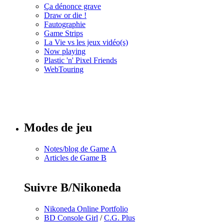
Ça dénonce grave
Draw or die !
Fautographie
Game Strips
La Vie vs les jeux vidéo(s)
Now playing
Plastic 'n' Pixel Friends
WebTouring
Tous les
numéros
Modes de jeu
Notes/blog de Game A
Articles de Game B
Suivre B/Nikoneda
Nikoneda Online Portfolio
BD Console Girl
/
C.G. Plus