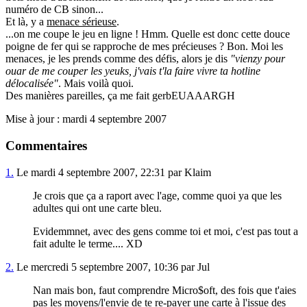
numéro de CB sinon...
Et là, y a
menace sérieuse
.
...on me coupe le jeu en ligne ! Hmm. Quelle est donc cette douce
poigne de fer qui se rapproche de mes précieuses ? Bon. Moi les
menaces, je les prends comme des défis, alors je dis
"vienzy pour
ouar de me couper les yeuks, j'vais t'la faire vivre ta hotline
délocalisée"
. Mais voilà quoi.
Des manières pareilles, ça me fait gerbEUAAARGH
Mise à jour : mardi 4 septembre 2007
Commentaires
1.
Le mardi 4 septembre 2007, 22:31 par Klaim
Je crois que ça a raport avec l'age, comme quoi ya que les
adultes qui ont une carte bleu.
Evidemmnet, avec des gens comme toi et moi, c'est pas tout a
fait adulte le terme.... XD
2.
Le mercredi 5 septembre 2007, 10:36 par Jul
Nan mais bon, faut comprendre Micro$oft, des fois que t'aies
pas les moyens/l'envie de te re-payer une carte à l'issue des