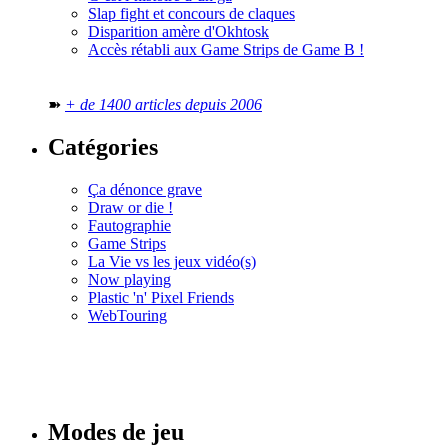
Slap fight et concours de claques
Disparition amère d'Okhtosk
Accès rétabli aux Game Strips de Game B !
➽
+ de 1400 articles depuis 2006
Catégories
Ça dénonce grave
Draw or die !
Fautographie
Game Strips
La Vie vs les jeux vidéo(s)
Now playing
Plastic 'n' Pixel Friends
WebTouring
Tous les
numéros
Modes de jeu