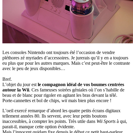
Les consoles Nintendo ont toujours été l’occasion de vendre
pléthores zé myriades d’accessoires. Je jurerais qu’il y en a toujours
eu plus que pour les autres marques. Mais c’est peut-être le contraste
avec le peu de jeux disponibles…
Bref.
L’objet du jour est
le compagnon idéal de vos boumes centrées
autour la Wii
. Ces fameuses soirées géniales où l’on s’habille de
beau et de blanc pour rigoler en agitant les bras devant la télé.
Porte-cannettes et bol de chips,
wii
mais bien plus encore !
L’oeil exercé remarque d’abord les quatre petits écrans digitaux
tellement années 80. Ils servent, avec leur petits boutons
inaccessibles, à compter les points. Très utile dans
Wii Sports
à qui,
parait-il, manque cette option évidente.
Mais l’innocent quidam fixe depuis le début ce petit haut-parleur