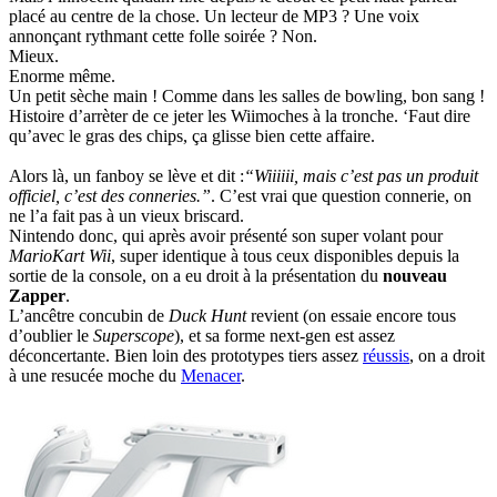
placé au centre de la chose. Un lecteur de MP3 ? Une voix
annonçant rythmant cette folle soirée ? Non.
Mieux.
Enorme même.
Un petit sèche main ! Comme dans les salles de bowling, bon sang !
Histoire d’arrèter de ce jeter les Wiimoches à la tronche. ‘Faut dire
qu’avec le gras des chips, ça glisse bien cette affaire.
Alors là, un fanboy se lève et dit :
“Wiiiiii, mais c’est pas un produit
officiel, c’est des conneries.”
. C’est vrai que question connerie, on
ne l’a fait pas à un vieux briscard.
Nintendo donc, qui après avoir présenté son super volant pour
MarioKart Wii
, super identique à tous ceux disponibles depuis la
sortie de la console, on a eu droit à la présentation du
nouveau
Zapper
.
L’ancêtre concubin de
Duck Hunt
revient (on essaie encore tous
d’oublier le
Superscope
), et sa forme next-gen est assez
déconcertante. Bien loin des prototypes tiers assez
réussis
, on a droit
à une resucée moche du
Menacer
.