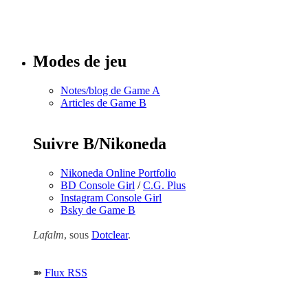
Tous les
numéros
Modes de jeu
Notes/blog de Game A
Articles de Game B
Suivre B/Nikoneda
Nikoneda Online Portfolio
BD Console Girl
/
C.G. Plus
Instagram Console Girl
Bsky de Game B
Lafalm
, sous
Dotclear
.
➽
Flux RSS