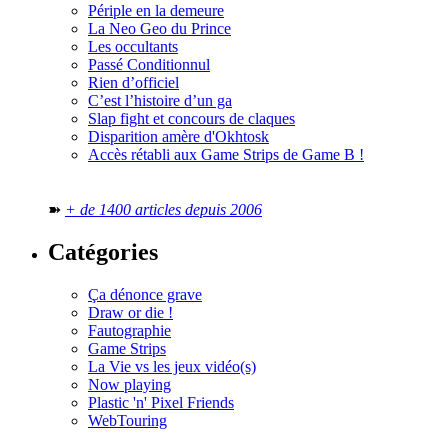
Périple en la demeure
La Neo Geo du Prince
Les occultants
Passé Conditionnul
Rien d’officiel
C’est l’histoire d’un ga
Slap fight et concours de claques
Disparition amère d'Okhtosk
Accès rétabli aux Game Strips de Game B !
➽
+ de 1400 articles depuis 2006
Catégories
Ça dénonce grave
Draw or die !
Fautographie
Game Strips
La Vie vs les jeux vidéo(s)
Now playing
Plastic 'n' Pixel Friends
WebTouring