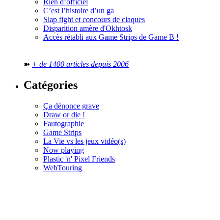
Rien d’officiel
C’est l’histoire d’un ga
Slap fight et concours de claques
Disparition amère d'Okhtosk
Accès rétabli aux Game Strips de Game B !
➽
+ de 1400 articles depuis 2006
Catégories
Ça dénonce grave
Draw or die !
Fautographie
Game Strips
La Vie vs les jeux vidéo(s)
Now playing
Plastic 'n' Pixel Friends
WebTouring
Tous les
numéros