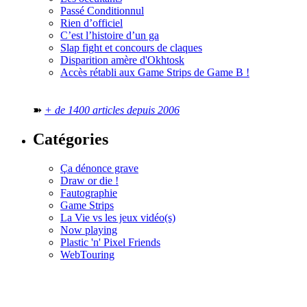
Passé Conditionnul
Rien d’officiel
C’est l’histoire d’un ga
Slap fight et concours de claques
Disparition amère d'Okhtosk
Accès rétabli aux Game Strips de Game B !
➽
+ de 1400 articles depuis 2006
Catégories
Ça dénonce grave
Draw or die !
Fautographie
Game Strips
La Vie vs les jeux vidéo(s)
Now playing
Plastic 'n' Pixel Friends
WebTouring
Tous les
numéros