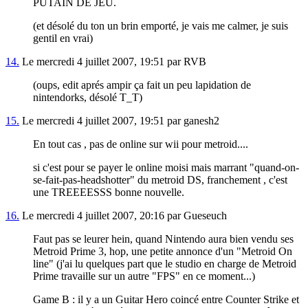
PUTAIN DE JEU.
(et désolé du ton un brin emporté, je vais me calmer, je suis
gentil en vrai)
14.
Le mercredi 4 juillet 2007, 19:51 par RVB
(oups, edit aprés ampir ça fait un peu lapidation de
nintendorks, désolé T_T)
15.
Le mercredi 4 juillet 2007, 19:51 par ganesh2
En tout cas , pas de online sur wii pour metroid....
si c'est pour se payer le online moisi mais marrant "quand-on-
se-fait-pas-headshotter" du metroid DS, franchement , c'est
une TREEEESSS bonne nouvelle.
16.
Le mercredi 4 juillet 2007, 20:16 par Gueseuch
Faut pas se leurer hein, quand Nintendo aura bien vendu ses
Metroid Prime 3, hop, une petite annonce d'un "Metroid On
line" (j'ai lu quelques part que le studio en charge de Metroid
Prime travaille sur un autre "FPS" en ce moment...)
Game B : il y a un Guitar Hero coincé entre Counter Strike et