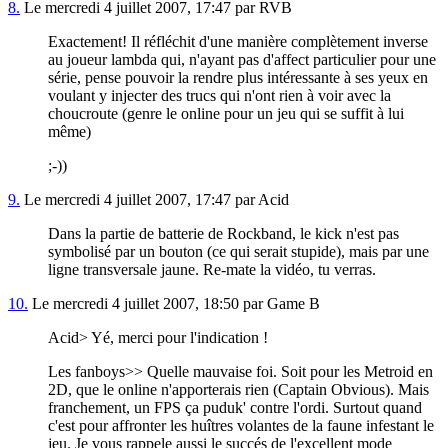
8.
Le mercredi 4 juillet 2007, 17:47 par RVB
Exactement! Il réfléchit d'une manière complètement inverse
au joueur lambda qui, n'ayant pas d'affect particulier pour une
série, pense pouvoir la rendre plus intéressante à ses yeux en
voulant y injecter des trucs qui n'ont rien à voir avec la
choucroute (genre le online pour un jeu qui se suffit à lui
même)
;-))
9.
Le mercredi 4 juillet 2007, 17:47 par Acid
Dans la partie de batterie de Rockband, le kick n'est pas
symbolisé par un bouton (ce qui serait stupide), mais par une
ligne transversale jaune. Re-mate la vidéo, tu verras.
10.
Le mercredi 4 juillet 2007, 18:50 par Game B
Acid> Yé, merci pour l'indication !
Les fanboys>> Quelle mauvaise foi. Soit pour les Metroid en
2D, que le online n'apporterais rien (Captain Obvious). Mais
franchement, un FPS ça puduk' contre l'ordi. Surtout quand
c'est pour affronter les huîtres volantes de la faune infestant le
jeu. Je vous rappele aussi le succés de l'excellent mode