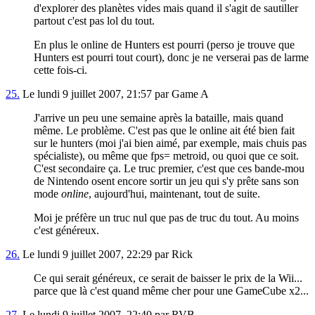
d'explorer des planètes vides mais quand il s'agit de sautiller
partout c'est pas lol du tout.
En plus le online de Hunters est pourri (perso je trouve que
Hunters est pourri tout court), donc je ne verserai pas de larme
cette fois-ci.
25.
Le lundi 9 juillet 2007, 21:57 par Game A
J'arrive un peu une semaine après la bataille, mais quand
même. Le problème. C'est pas que le online ait été bien fait
sur le hunters (moi j'ai bien aimé, par exemple, mais chuis pas
spécialiste), ou même que fps= metroid, ou quoi que ce soit.
C'est secondaire ça. Le truc premier, c'est que ces bande-mou
de Nintendo osent encore sortir un jeu qui s'y prête sans son
mode
online
, aujourd'hui, maintenant, tout de suite.
Moi je préfère un truc nul que pas de truc du tout. Au moins
c'est généreux.
26.
Le lundi 9 juillet 2007, 22:29 par Rick
Ce qui serait généreux, ce serait de baisser le prix de la Wii...
parce que là c'est quand même cher pour une GameCube x2...
27.
Le lundi 9 juillet 2007, 22:40 par RVB