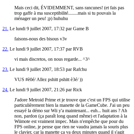
Mais ceci dit, ÉVIDEMMENT, sans rancunes! (et fais pas
trop gaffe à ma susceptibilité........mais si tu pouvais la
ménager un peu! ;p) huhuhu
21.
Le lundi 9 juillet 2007, 17:32 par Game B
faisons-nous des bisous v3v
22.
Le lundi 9 juillet 2007, 17:37 par RVB
vi mais discretos, on nous regarde... ^3^
23.
Le lundi 9 juillet 2007, 18:53 par Rafchu
VUS #è0é/ Allez pshitt pshitt è3é/ ))
24.
Le lundi 9 juillet 2007, 21:26 par Rick
J'adore Metroid Prime et je trouve que c'est un FPS qui utilise
particulièrement bien la manette de la GameCube. J'ai un peu
essayé la démo sur Wii y'a maintenant... euh... huit ans ? Ah
non, pardon (ça paraît long quand même) et l'adaptation à la
Wiimote est vraiment impec. Mais n'empêche que pour du
FPS online, je pense que rien ne vaudra jamais la souris plus
le clavier, car la manette ça va deux minutes quand il s'agit