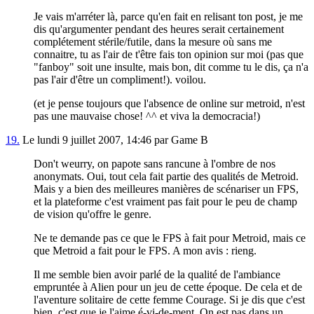
Je vais m'arréter là, parce qu'en fait en relisant ton post, je me
dis qu'argumenter pendant des heures serait certainement
complétement stérile/futile, dans la mesure où sans me
connaitre, tu as l'air de t'être fais ton opinion sur moi (pas que
"fanboy" soit une insulte, mais bon, dit comme tu le dis, ça n'a
pas l'air d'être un compliment!). voilou.
(et je pense toujours que l'absence de online sur metroid, n'est
pas une mauvaise chose! ^^ et viva la democracia!)
19.
Le lundi 9 juillet 2007, 14:46 par Game B
Don't weurry, on papote sans rancune à l'ombre de nos
anonymats. Oui, tout cela fait partie des qualités de Metroid.
Mais y a bien des meilleures manières de scénariser un FPS,
et la plateforme c'est vraiment pas fait pour le peu de champ
de vision qu'offre le genre.
Ne te demande pas ce que le FPS à fait pour Metroid, mais ce
que Metroid a fait pour le FPS. A mon avis : rieng.
Il me semble bien avoir parlé de la qualité de l'ambiance
empruntée à Alien pour un jeu de cette époque. De cela et de
l'aventure solitaire de cette femme Courage. Si je dis que c'est
bien, c'est que je l'aime é-vi-de-ment. On est pas dans un