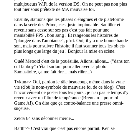
multijoueurs WiFi de la version DS. On ne peut pas non plus
tout nier sous prétexte de MA mauvaise foi.
Ensuite, statuons que les phases d'énigmes et de plateforme
dans la série des Prime, c'est juste impinnable. Sautiller et
revenir sans cesse sur ses pas c'est pas fait pour une
maniabilité FPS , bon sang ! Et rangeons les histoires de
"plongée dans l'ambiance", pfrrt. Oui, il y a une bonne bande
son, mais pour suivre l'histoire il faut scanner tous les objets
plus longs que large du jeu ! Bonjour la mise en scène.
Ouéé Metroid c'est de la pouésiiiie. Allons, allons... ("dans ton
cul fanboy" c'était surtout pour aller avec la photo
Samusitoire, ça me fait rire... mais riiire...)
Tykun>> Oui, pardon je râle beaucoup, même dans la vraie
vie (d'où le nom-symbole de mauvaise foi de ce blog). C'est
l'inconvénient de poster tous les jours : je n'ai pas le temps d'y
revenir avec un filtre de tempérance (Brennan... pour toi
Game A!). On dira que ça contre-balance une presse omni-
suçeuse.
Zelda 64 sans déconner merde...
Barth>> C'est vrai que c'est pas encore parfait. Ken se