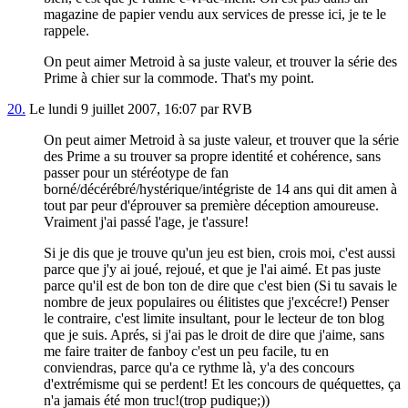
magazine de papier vendu aux services de presse ici, je te le
rappele.
On peut aimer Metroid à sa juste valeur, et trouver la série des
Prime à chier sur la commode. That's my point.
20.
Le lundi 9 juillet 2007, 16:07 par RVB
On peut aimer Metroid à sa juste valeur, et trouver que la série
des Prime a su trouver sa propre identité et cohérence, sans
passer pour un stéréotype de fan
borné/décérébré/hystérique/intégriste de 14 ans qui dit amen à
tout par peur d'éprouver sa première déception amoureuse.
Vraiment j'ai passé l'age, je t'assure!
Si je dis que je trouve qu'un jeu est bien, crois moi, c'est aussi
parce que j'y ai joué, rejoué, et que je l'ai aimé. Et pas juste
parce qu'il est de bon ton de dire que c'est bien (Si tu savais le
nombre de jeux populaires ou élitistes que j'excécre!) Penser
le contraire, c'est limite insultant, pour le lecteur de ton blog
que je suis. Aprés, si j'ai pas le droit de dire que j'aime, sans
me faire traiter de fanboy c'est un peu facile, tu en
conviendras, parce qu'a ce rythme là, y'a des concours
d'extrémisme qui se perdent! Et les concours de quéquettes, ça
n'a jamais été mon truc!(trop pudique;))