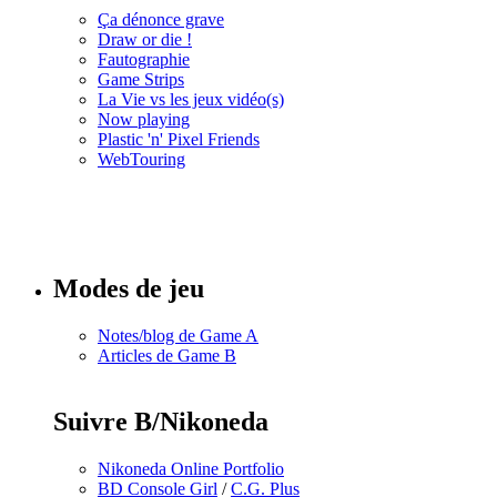
Ça dénonce grave
Draw or die !
Fautographie
Game Strips
La Vie vs les jeux vidéo(s)
Now playing
Plastic 'n' Pixel Friends
WebTouring
Tous les
numéros
Modes de jeu
Notes/blog de Game A
Articles de Game B
Suivre B/Nikoneda
Nikoneda Online Portfolio
BD Console Girl
/
C.G. Plus