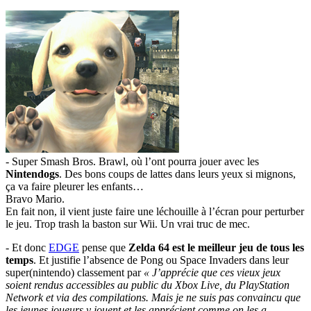
- Super Smash Bros. Brawl, où l’ont pourra jouer avec les
Nintendogs
. Des bons coups de lattes dans leurs yeux si mignons,
ça va faire pleurer les enfants…
Bravo Mario.
En fait non, il vient juste faire une léchouille à l’écran pour perturber
le jeu. Trop trash la baston sur Wii. Un vrai truc de mec.
- Et donc
EDGE
pense que
Zelda 64 est le meilleur jeu de tous les
temps
. Et justifie l’absence de Pong ou Space Invaders dans leur
super(nintendo) classement par
« J’apprécie que ces vieux jeux
soient rendus accessibles au public du Xbox Live, du PlayStation
Network et via des compilations. Mais je ne suis pas convaincu que
les jeunes joueurs y jouent et les apprécient comme on les a