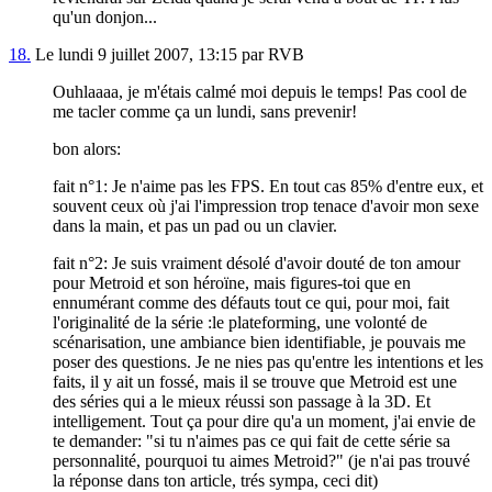
qu'un donjon...
18.
Le lundi 9 juillet 2007, 13:15 par RVB
Ouhlaaaa, je m'étais calmé moi depuis le temps! Pas cool de
me tacler comme ça un lundi, sans prevenir!
bon alors:
fait n°1: Je n'aime pas les FPS. En tout cas 85% d'entre eux, et
souvent ceux où j'ai l'impression trop tenace d'avoir mon sexe
dans la main, et pas un pad ou un clavier.
fait n°2: Je suis vraiment désolé d'avoir douté de ton amour
pour Metroid et son héroïne, mais figures-toi que en
ennumérant comme des défauts tout ce qui, pour moi, fait
l'originalité de la série :le plateforming, une volonté de
scénarisation, une ambiance bien identifiable, je pouvais me
poser des questions. Je ne nies pas qu'entre les intentions et les
faits, il y ait un fossé, mais il se trouve que Metroid est une
des séries qui a le mieux réussi son passage à la 3D. Et
intelligement. Tout ça pour dire qu'a un moment, j'ai envie de
te demander: "si tu n'aimes pas ce qui fait de cette série sa
personnalité, pourquoi tu aimes Metroid?" (je n'ai pas trouvé
la réponse dans ton article, trés sympa, ceci dit)