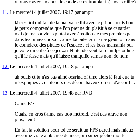
retrouve avec un anus de coude assez troublant. (...mais riiiire)
11.
Le mercredi 4 juillet 2007, 19:17 par ampir
là c'est toi qui fait de la mauvaise foi avec le prime...mais bon
je peux comprendre que l'on prenne du plaisir à se canarder
mais je me souviens plutôt avec émotion de mes premiers pas
dans les ruines chozo ... à me ballader sur l'arbe géant ou dans
le complexe des pirates de l'espace ..et les boss mamamia oui
je voue un culte à ce jeu...si Nintendo veut faire un fps online
qu'il le fasse mais qu'il laisse tranquille samus nom de nom
12.
Le mercredi 4 juillet 2007, 19:18 par ampir
ah ouais et tu n'as pas aimé ocarina of time alors là faut que tu
m'expliques ... en dehors des décors baveux on est d'accord ...
13.
Le mercredi 4 juillet 2007, 19:48 par RVB
Game B>
Ouais, en gros t'aime pas trop metroid, c'est pas grave non
plus, hein!
En fait la solution pour toi ce serait un FPS pareil mais mieux,
avec une vraie ambiance de mecs, un super pécho-moi-le-