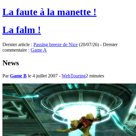
La faute à la manette !
La falm !
Dernier article :
Passing breeze de Nice
(20/07/26) - Dernier
commentaire :
Game A
News
Par
Game B
le 4 juillet 2007
-
WebTouring
2 minutes