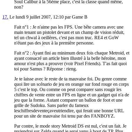
Soul Calibur à la 56ème place, c'est la classe quand même,
non?
17.
Le lundi 9 juillet 2007, 12:10 par Game B
Fait n°1 : Je n'aime pas les FPS. Une bête camera avec une
main tenant un pistolet devant et un champ de vision réduit,
tel un chwal à oeillères, c'est pas mon truc. RE4 et GoW
n'étant pas des jeux à la première personne.
Fait n°2 : Ayant fini au minimum deux fois chaque Metroid, et
ayant consacré un article bien illustré à la belle héroïne, mon
amour n'est plus a prouver (voir Pixel Friends). T'as fait quoi
toi pour Samus ? Réponse : rieng.
Je te laisse avec le reste de ta mauvaise foi. Du genre comme
quoi lire un scénario de jeu en orange sur fond rouge en corps
5 c'est le top. Ou comme on peut comparer sans rougir les
chiffres de vente entre un FPS en ligne et un gadget qui n'a de
jeu que la forme. Autant comparer un ballon de foot et une
grille de Sudoku. Sans parler du fameux
leschiffresdeventeçaveutriendire, qui ferait une bonne URL
pour un site de mauvaise foi tenu par des FANBOYZ.
Par contre, le mode story Metroid DS est nul, c'est un fait. Je
reviendrai sur Zelda quand je serai venu à bout de TP. Plus