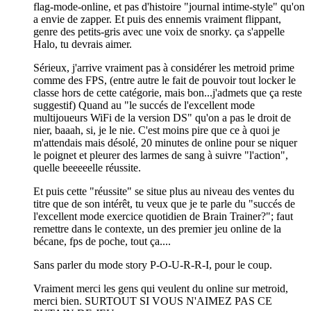
flag-mode-online, et pas d'histoire "journal intime-style" qu'on
a envie de zapper. Et puis des ennemis vraiment flippant,
genre des petits-gris avec une voix de snorky. ça s'appelle
Halo, tu devrais aimer.
Sérieux, j'arrive vraiment pas à considérer les metroid prime
comme des FPS, (entre autre le fait de pouvoir tout locker le
classe hors de cette catégorie, mais bon...j'admets que ça reste
suggestif) Quand au "le succés de l'excellent mode
multijoueurs WiFi de la version DS" qu'on a pas le droit de
nier, baaah, si, je le nie. C'est moins pire que ce à quoi je
m'attendais mais désolé, 20 minutes de online pour se niquer
le poignet et pleurer des larmes de sang à suivre "l'action",
quelle beeeeelle réussite.
Et puis cette "réussite" se situe plus au niveau des ventes du
titre que de son intérêt, tu veux que je te parle du "succés de
l'excellent mode exercice quotidien de Brain Trainer?"; faut
remettre dans le contexte, un des premier jeu online de la
bécane, fps de poche, tout ça....
Sans parler du mode story P-O-U-R-R-I, pour le coup.
Vraiment merci les gens qui veulent du online sur metroid,
merci bien. SURTOUT SI VOUS N'AIMEZ PAS CE