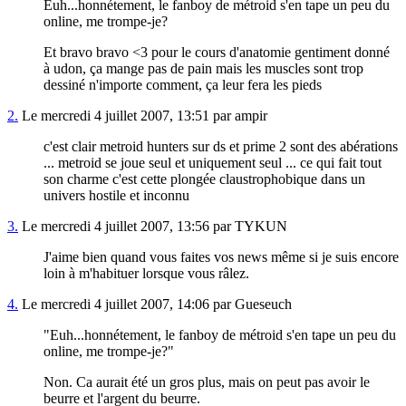
Euh...honnétement, le fanboy de métroid s'en tape un peu du
online, me trompe-je?
Et bravo bravo <3 pour le cours d'anatomie gentiment donné
à udon, ça mange pas de pain mais les muscles sont trop
dessiné n'importe comment, ça leur fera les pieds
2.
Le mercredi 4 juillet 2007, 13:51 par ampir
c'est clair metroid hunters sur ds et prime 2 sont des abérations
... metroid se joue seul et uniquement seul ... ce qui fait tout
son charme c'est cette plongée claustrophobique dans un
univers hostile et inconnu
3.
Le mercredi 4 juillet 2007, 13:56 par TYKUN
J'aime bien quand vous faites vos news même si je suis encore
loin à m'habituer lorsque vous râlez.
4.
Le mercredi 4 juillet 2007, 14:06 par Gueseuch
"Euh...honnétement, le fanboy de métroid s'en tape un peu du
online, me trompe-je?"
Non. Ca aurait été un gros plus, mais on peut pas avoir le
beurre et l'argent du beurre.