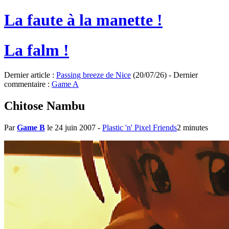
La faute à la manette !
La falm !
Dernier article :
Passing breeze de Nice
(20/07/26) - Dernier
commentaire :
Game A
Chitose Nambu
Par
Game B
le 24 juin 2007
-
Plastic 'n' Pixel Friends
2 minutes