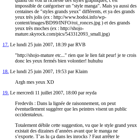
quand on voit la richesse des styles graphiques, c'est
impossible de catégoriser un "style manga". Mais ya aussi des
centaines de "styles grands yeux" différents, et ya des grands
yeux très jolis (ex : http://www.bodoi.info/wp-
content/images/BD99/INFO/roi_ronces.jpg ) et des grands
yeux très moches (ex : http://shojo-
mature.skyrock.com/pics/543312093_small.jpg)
17.
Le lundi 25 juin 2007, 18:39 par RVB
"http://shojo-mature etc..." rien que le lien fait peur! je te crois
donc les yeux fermés bien volontier! huhuhu
18.
Le lundi 25 juin 2007, 19:53 par Klaim
Argh mes yeux XD
19.
Le mercredi 11 juillet 2007, 18:00 par reyda
Fredevils : Dans la lignée de raisonnement, on peut
éventuellement suggérer que les peintres visent un public
occidentaleux.
Totalement débile cette suggestion, vu que le style grand yeux
existait des dizaines d’années avant que le manga ne
s’exporte. T’as lu ça dans les inrocks ? Faut arrêter le