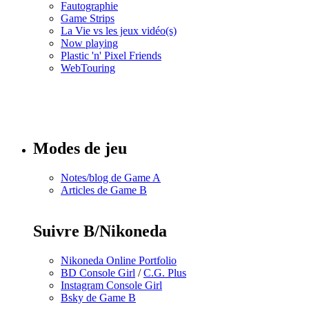
Fautographie
Game Strips
La Vie vs les jeux vidéo(s)
Now playing
Plastic 'n' Pixel Friends
WebTouring
Tous les
numéros
Modes de jeu
Notes/blog de Game A
Articles de Game B
Suivre B/Nikoneda
Nikoneda Online Portfolio
BD Console Girl
/
C.G. Plus
Instagram Console Girl
Bsky de Game B