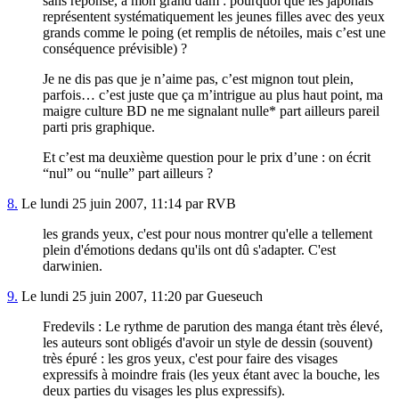
sans réponse, à mon grand dam : pourquoi que les japonais
représentent systématiquement les jeunes filles avec des yeux
grands comme le poing (et remplis de nétoiles, mais c’est une
conséquence prévisible) ?
Je ne dis pas que je n’aime pas, c’est mignon tout plein,
parfois… c’est juste que ça m’intrigue au plus haut point, ma
maigre culture BD ne me signalant nulle* part ailleurs pareil
parti pris graphique.
Et c’est ma deuxième question pour le prix d’une : on écrit
“nul” ou “nulle” part ailleurs ?
8.
Le lundi 25 juin 2007, 11:14 par RVB
les grands yeux, c'est pour nous montrer qu'elle a tellement
plein d'émotions dedans qu'ils ont dû s'adapter. C'est
darwinien.
9.
Le lundi 25 juin 2007, 11:20 par Gueseuch
Fredevils : Le rythme de parution des manga étant très élevé,
les auteurs sont obligés d'avoir un style de dessin (souvent)
très épuré : les gros yeux, c'est pour faire des visages
expressifs à moindre frais (les yeux étant avec la bouche, les
deux parties du visages les plus expressifs).