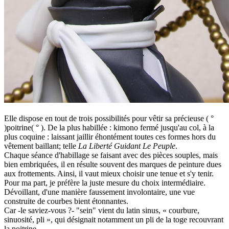
Elle dispose en tout de trois possibilités pour vêtir sa précieuse ( °
)poitrine( ° ). De la plus habillée : kimono fermé jusqu'au col, à la
plus coquine : laissant jaillir éhontément toutes ces formes hors du
vêtement baillant; telle
La Liberté Guidant Le Peuple
.
Chaque séance d'habillage se faisant avec des pièces souples, mais
bien embriquées, il en résulte souvent des marques de peinture dues
aux frottements. Ainsi, il vaut mieux choisir une tenue et s'y tenir.
Pour ma part, je préfère la juste mesure du choix intermédiaire.
Dévoillant, d'une manière faussement involontaire, une vue
construite de courbes bient étonnantes.
Car -le saviez-vous ?- "sein" vient du latin sinus, « courbure,
sinuosité, pli », qui désignait notamment un pli de la toge recouvrant
la poitrine.