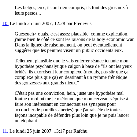
Les belges, eux, ils ont rien compris, ils font des gros nez à
leurs persos...
10.
Le lundi 25 juin 2007, 12:28 par Fredevils
Gueseuch> ouais, c'est assez plausible, comme explication,
j'aime bien le côté ce sont les raisons de la holy economic war.
Dans la lignée de raisonnement, on peut éventuellement
suggérer que les peintres visent un public occidentaleux.
Tellement plausible que je vais enterrer séance tenante mon
hypothèse psychanalytique calgon à base de "ils ont les yeux
bridés, ils exorcisent leur complexe (mouais, pas sûr que ça
complexe plus que ça) en dessinant à un rythme frénétique
des gonzesses aux grands nieux."
C'était pas une conviction, hein, juste une hypothèse mal
foutue ( moi même je m'étonne que mon cerveau s'épuise à
faire son intéressant en connectant ses synapses pour
accoucher de pareilles âneries) que j'aurais été de toutes
façons incapable de défendre plus loin que je ne puis lancer
un éléphant.
11.
Le lundi 25 juin 2007, 13:17 par Rafchu