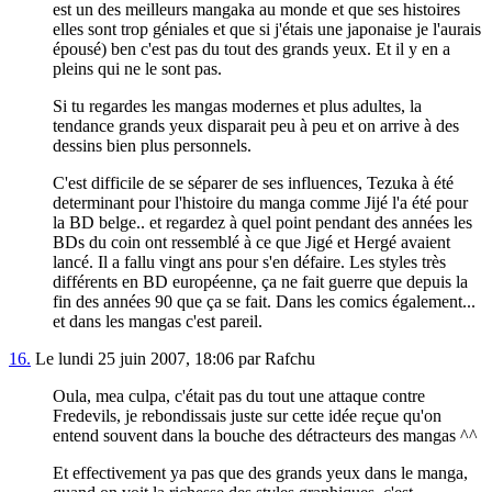
est un des meilleurs mangaka au monde et que ses histoires
elles sont trop géniales et que si j'étais une japonaise je l'aurais
épousé) ben c'est pas du tout des grands yeux. Et il y en a
pleins qui ne le sont pas.
Si tu regardes les mangas modernes et plus adultes, la
tendance grands yeux disparait peu à peu et on arrive à des
dessins bien plus personnels.
C'est difficile de se séparer de ses influences, Tezuka à été
determinant pour l'histoire du manga comme Jijé l'a été pour
la BD belge.. et regardez à quel point pendant des années les
BDs du coin ont ressemblé à ce que Jigé et Hergé avaient
lancé. Il a fallu vingt ans pour s'en défaire. Les styles très
différents en BD européenne, ça ne fait guerre que depuis la
fin des années 90 que ça se fait. Dans les comics également...
et dans les mangas c'est pareil.
16.
Le lundi 25 juin 2007, 18:06 par Rafchu
Oula, mea culpa, c'était pas du tout une attaque contre
Fredevils, je rebondissais juste sur cette idée reçue qu'on
entend souvent dans la bouche des détracteurs des mangas ^^
Et effectivement ya pas que des grands yeux dans le manga,