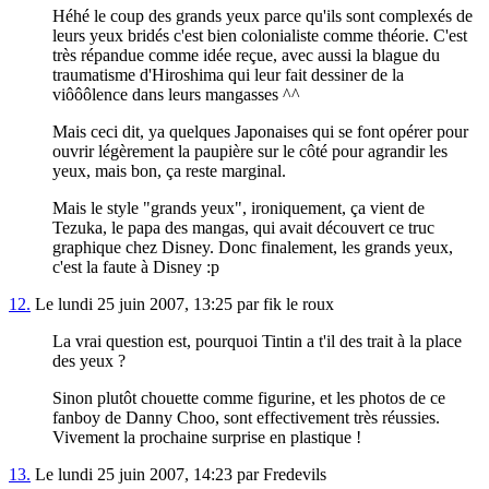
Héhé le coup des grands yeux parce qu'ils sont complexés de
leurs yeux bridés c'est bien colonialiste comme théorie. C'est
très répandue comme idée reçue, avec aussi la blague du
traumatisme d'Hiroshima qui leur fait dessiner de la
viôôôlence dans leurs mangasses ^^
Mais ceci dit, ya quelques Japonaises qui se font opérer pour
ouvrir légèrement la paupière sur le côté pour agrandir les
yeux, mais bon, ça reste marginal.
Mais le style "grands yeux", ironiquement, ça vient de
Tezuka, le papa des mangas, qui avait découvert ce truc
graphique chez Disney. Donc finalement, les grands yeux,
c'est la faute à Disney :p
12.
Le lundi 25 juin 2007, 13:25 par fik le roux
La vrai question est, pourquoi Tintin a t'il des trait à la place
des yeux ?
Sinon plutôt chouette comme figurine, et les photos de ce
fanboy de Danny Choo, sont effectivement très réussies.
Vivement la prochaine surprise en plastique !
13.
Le lundi 25 juin 2007, 14:23 par Fredevils