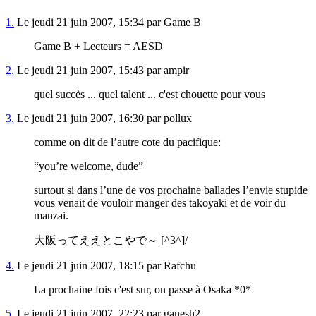
1.
Le jeudi 21 juin 2007, 15:34 par Game B
Game B + Lecteurs = AESD
2.
Le jeudi 21 juin 2007, 15:43 par ampir
quel succès ... quel talent ... c'est chouette pour vous
3.
Le jeudi 21 juin 2007, 16:30 par pollux
comme on dit de l’autre cote du pacifique:
“you’re welcome, dude”
surtout si dans l’une de vos prochaine ballades l’envie stupide
vous venait de vouloir manger des takoyaki et de voir du
manzai.
大阪ってええとこやで～ [^3^]/
4.
Le jeudi 21 juin 2007, 18:15 par Rafchu
La prochaine fois c'est sur, on passe à Osaka *0*
5.
Le jeudi 21 juin 2007, 22:23 par ganesh2