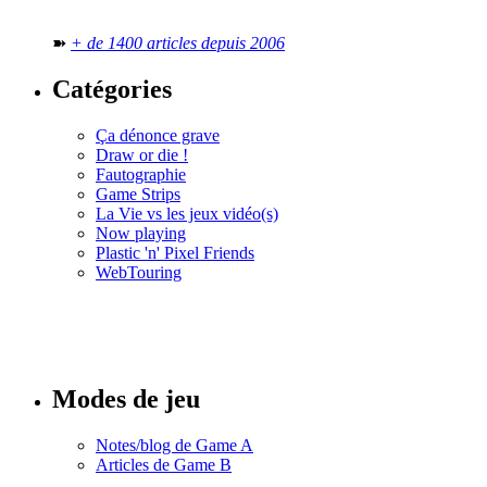
➽
+ de 1400 articles depuis 2006
Catégories
Ça dénonce grave
Draw or die !
Fautographie
Game Strips
La Vie vs les jeux vidéo(s)
Now playing
Plastic 'n' Pixel Friends
WebTouring
Tous les
numéros
Modes de jeu
Notes/blog de Game A
Articles de Game B