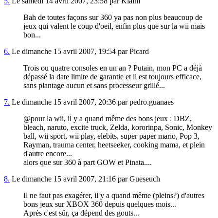
5.
Le samedi 14 avril 2007, 23:58 par Klaim
Bah de toutes façons sur 360 ya pas non plus beaucoup de
jeux qui valent le coup d'oeil, enfin plus que sur la wii mais
bon...
6.
Le dimanche 15 avril 2007, 19:54 par Picard
Trois ou quatre consoles en un an ? Putain, mon PC a déjà
dépassé la date limite de garantie et il est toujours efficace,
sans plantage aucun et sans processeur grillé...
7.
Le dimanche 15 avril 2007, 20:36 par pedro.guanaes
@pour la wii, il y a quand même des bons jeux : DBZ,
bleach, naruto, excite truck, Zelda, kororinpa, Sonic, Monkey
ball, wii sport, wii play, elebits, super paper mario, Pop 3,
Rayman, trauma center, heetseeker, cooking mama, et plein
d'autre encore...
alors que sur 360 à part GOW et Pinata....
8.
Le dimanche 15 avril 2007, 21:16 par Gueseuch
Il ne faut pas exagérer, il y a quand même (pleins?) d'autres
bons jeux sur XBOX 360 depuis quelques mois...
Après c'est sûr, ça dépend des gouts...