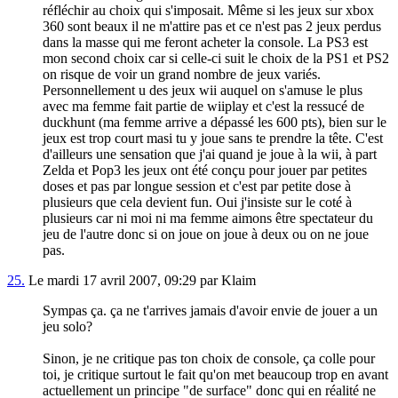
réfléchir au choix qui s'imposait. Même si les jeux sur xbox
360 sont beaux il ne m'attire pas et ce n'est pas 2 jeux perdus
dans la masse qui me feront acheter la console. La PS3 est
mon second choix car si celle-ci suit le choix de la PS1 et PS2
on risque de voir un grand nombre de jeux variés.
Personnellement u des jeux wii auquel on s'amuse le plus
avec ma femme fait partie de wiiplay et c'est la ressucé de
duckhunt (ma femme arrive a dépassé les 600 pts), bien sur le
jeux est trop court masi tu y joue sans te prendre la tête. C'est
d'ailleurs une sensation que j'ai quand je joue à la wii, à part
Zelda et Pop3 les jeux ont été conçu pour jouer par petites
doses et pas par longue session et c'est par petite dose à
plusieurs que cela devient fun. Oui j'insiste sur le coté à
plusieurs car ni moi ni ma femme aimons être spectateur du
jeu de l'autre donc si on joue on joue à deux ou on ne joue
pas.
25.
Le mardi 17 avril 2007, 09:29 par Klaim
Sympas ça. ça ne t'arrives jamais d'avoir envie de jouer a un
jeu solo?
Sinon, je ne critique pas ton choix de console, ça colle pour
toi, je critique surtout le fait qu'on met beaucoup trop en avant
actuellement un principe "de surface" donc qui en réalité ne