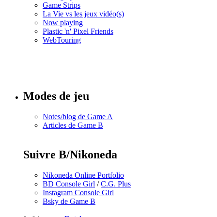
Game Strips
La Vie vs les jeux vidéo(s)
Now playing
Plastic 'n' Pixel Friends
WebTouring
Tous les
numéros
Modes de jeu
Notes/blog de Game A
Articles de Game B
Suivre B/Nikoneda
Nikoneda Online Portfolio
BD Console Girl
/
C.G. Plus
Instagram Console Girl
Bsky de Game B