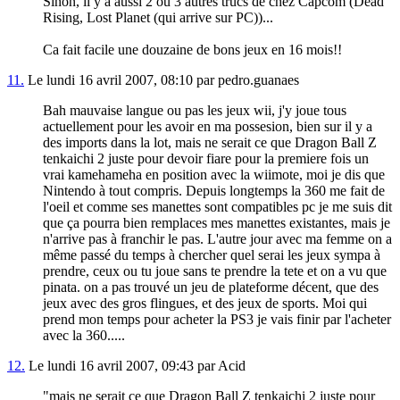
Sinon, il y a aussi 2 ou 3 autres trucs de chez Capcom (Dead
Rising, Lost Planet (qui arrive sur PC))...
Ca fait facile une douzaine de bons jeux en 16 mois!!
11.
Le lundi 16 avril 2007, 08:10 par pedro.guanaes
Bah mauvaise langue ou pas les jeux wii, j'y joue tous
actuellement pour les avoir en ma possesion, bien sur il y a
des imports dans la lot, mais ne serait ce que Dragon Ball Z
tenkaichi 2 juste pour devoir fiare pour la premiere fois un
vrai kamehameha en position avec la wiimote, moi je dis que
Nintendo à tout compris. Depuis longtemps la 360 me fait de
l'oeil et comme ses manettes sont compatibles pc je me suis dit
que ça pourra bien remplaces mes manettes existantes, mais je
n'arrive pas à franchir le pas. L'autre jour avec ma femme on a
même passé du temps à chercher quel serai les jeux sympa à
prendre, ceux ou tu joue sans te prendre la tete et on a vu que
pinata. on a pas trouvé un jeu de plateforme décent, que des
jeux avec des gros flingues, et des jeux de sports. Moi qui
prend mon temps pour acheter la PS3 je vais finir par l'acheter
avec la 360.....
12.
Le lundi 16 avril 2007, 09:43 par Acid
"mais ne serait ce que Dragon Ball Z tenkaichi 2 juste pour