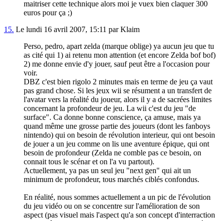
maitriser cette technique alors moi je vuex bien claquer 300
euros pour ça ;)
15.
Le lundi 16 avril 2007, 15:11 par Klaim
Perso, pedro, apart zelda (marque oblige) ya aucun jeu que tu
as cité qui 1) ai retenu mon attention (et encore Zelda bof bof)
2) me donne envie d'y jouer, sauf peut être a l'occasion pour
voir.
DBZ c'est bien rigolo 2 minutes mais en terme de jeu ça vaut
pas grand chose. Si les jeux wii se résument a un transfert de
l'avatar vers la réalité du joueur, alors il y a de sacrées limites
concernant la profondeur de jeu. La wii c'est du jeu "de
surface". Ca donne bonne conscience, ça amuse, mais ya
quand même une grosse partie des joueurs (dont les fanboys
nintendo) qui on besoin de révolution interieur, qui ont besoin
de jouer a un jeu comme on lis une aventure épique, qui ont
besoin de profondeur (Zelda ne comble pas ce besoin, on
connait tous le scénar et on l'a vu partout).
Actuellement, ya pas un seul jeu "next gen" qui ait un
minimum de profondeur, tous marchés ciblés confondus.
En réalité, nous sommes actuellement a un pic de l'évolution
du jeu vidéo ou on se concentre sur l'amélioration de son
aspect (pas visuel mais l'aspect qu'a son concept d'interraction