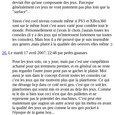
devrait être qu'une composante des jeux. Parceque
généralement ces jeux ne vont justement pas plus loin que la
"surface".
Sinon c'est cool niveau console même si PS3 et XBox360
sont sur le même front c'est assez varié pour combler tout le
monde. Personnellement si j'avais le choix j'aurais toutes les
consoles (il y a des jeux qui m'interessent fortement sur toutes
les consoles). Mais bon il a été prouvé que je suis insensible
aux genres ,mais plutot à la qualitée des oeuvres elles même :)
26.
Le mardi 17 avril 2007, 22:48 par pedro.guanaes
Pour les jeux solo, on y joue, mais par c'est une compétition
acharné pour qui terminera premier, et en général on ne reste
pas regarder l'autre jouer pour pas se gacher le plaisir. Moi
aussi je suis dans le concept d'avoir toutes les consoles car
c'est les jeux qui me motivent plus que la plateforme. Ce qui
me dérange bcp dans ce coté next gen, c'est que ce soit les
plateformes qui soient mis en avant au dela des jeux. Comme
tu le dis si bien tout ceci n'est que des paillettes et ne
represente pas le potentiel des machines. C'est peut etre
maintenant que sugiras un autre acteur qui lui mettra en avant
la qualité des jeux un peu comme la neo geo pocket à
l'époque de la game boy...