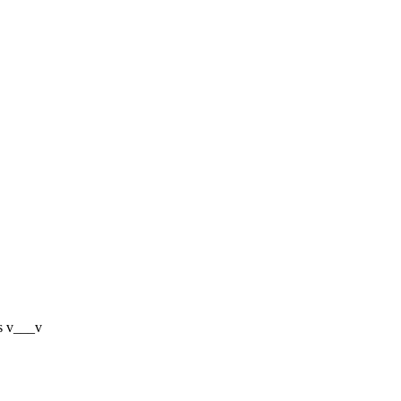
os v___v