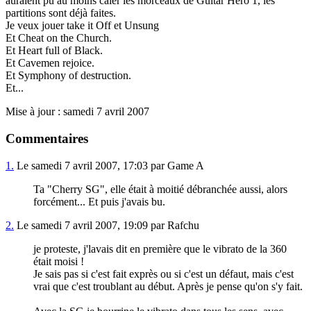
auraient pu au moins caler les morceaux de Guitar Hero 1, les
partitions sont déjà faites.
Je veux jouer take it Off et Unsung
Et Cheat on the Church.
Et Heart full of Black.
Et Cavemen rejoice.
Et Symphony of destruction.
Et...
Mise à jour : samedi 7 avril 2007
Commentaires
1.
Le samedi 7 avril 2007, 17:03 par Game A
Ta "Cherry SG", elle était à moitié débranchée aussi, alors
forcément... Et puis j'avais bu.
2.
Le samedi 7 avril 2007, 19:09 par Rafchu
je proteste, j'lavais dit en première que le vibrato de la 360
était moisi !
Je sais pas si c'est fait exprès ou si c'est un défaut, mais c'est
vrai que c'est troublant au début. Après je pense qu'on s'y fait.