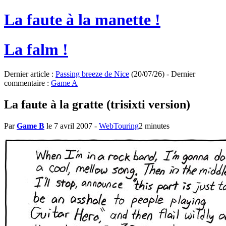
La faute à la manette !
La falm !
Dernier article :
Passing breeze de Nice
(20/07/26) - Dernier
commentaire :
Game A
La faute à la gratte (trisixti version)
Par
Game B
le 7 avril 2007
-
WebTouring
2 minutes