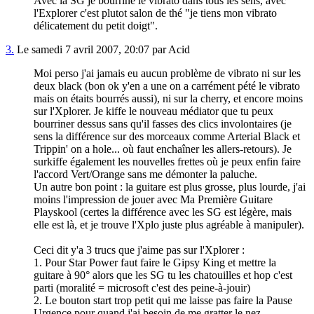
Avec la SG je bourrine le vibrato dans tous les sens, avec
l'Explorer c'est plutot salon de thé "je tiens mon vibrato
délicatement du petit doigt".
3.
Le samedi 7 avril 2007, 20:07 par Acid
Moi perso j'ai jamais eu aucun problème de vibrato ni sur les
deux black (bon ok y'en a une on a carrément pété le vibrato
mais on étaits bourrés aussi), ni sur la cherry, et encore moins
sur l'Xplorer. Je kiffe le nouveau médiator que tu peux
bourriner dessus sans qu'il fasses des clics involontaires (je
sens la différence sur des morceaux comme Arterial Black et
Trippin' on a hole... où faut enchaîner les allers-retours). Je
surkiffe également les nouvelles frettes où je peux enfin faire
l'accord Vert/Orange sans me démonter la paluche.
Un autre bon point : la guitare est plus grosse, plus lourde, j'ai
moins l'impression de jouer avec Ma Première Guitare
Playskool (certes la différence avec les SG est légère, mais
elle est là, et je trouve l'Xplo juste plus agréable à manipuler).
Ceci dit y'a 3 trucs que j'aime pas sur l'Xplorer :
1. Pour Star Power faut faire le Gipsy King et mettre la
guitare à 90° alors que les SG tu les chatouilles et hop c'est
parti (moralité = microsoft c'est des peine-à-jouir)
2. Le bouton start trop petit qui me laisse pas faire la Pause
Urgence pour quand j'ai besoin de me gratter le nez