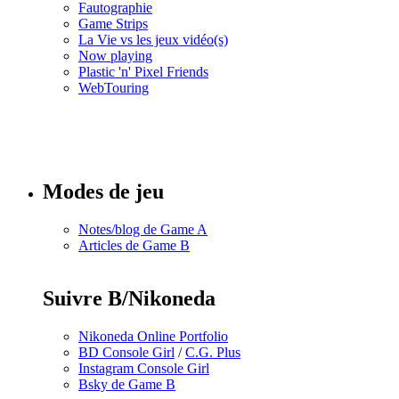
Fautographie
Game Strips
La Vie vs les jeux vidéo(s)
Now playing
Plastic 'n' Pixel Friends
WebTouring
Tous les
numéros
Modes de jeu
Notes/blog de Game A
Articles de Game B
Suivre B/Nikoneda
Nikoneda Online Portfolio
BD Console Girl
/
C.G. Plus
Instagram Console Girl
Bsky de Game B