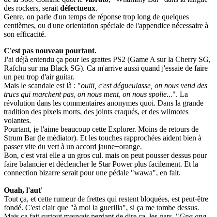
des rockers, serait
défectueux
.
Genre, on parle d'un temps de réponse trop long de quelques
centièmes, ou d'une orientation spéciale de l'appendice nécessaire à
son efficacité.
C'est pas nouveau pourtant.
J'ai déjà entendu ça pour les grattes PS2 (Game A sur la Cherry SG,
Rafchu sur ma Black SG). Ca m'arrive aussi quand j'essaie de faire
un peu trop d'air guitar.
Mais le scandale est là : "
ouiii, c'est dégueulasse, on nous vend des
trucs qui marchent pas, on nous ment, on nous spolie...
". La
révolution dans les commentaires anonymes quoi. Dans la grande
tradition des pixels morts, des joints craqués, et des wiimotes
volantes.
Pourtant, je l'aime beaucoup cette Explorer. Moins de retours de
Strum Bar (le médiator). Et les touches rapprochées aident bien à
passer vite du vert à un accord jaune+orange.
Bon, c'est vrai elle a un gros cul. mais on peut pousser dessus pour
faire balancier et déclencher le Star Power plus facilement. Et la
connection bizarre serait pour une pédale "wawa", en fait.
Ouah, l'aut'
Tout ça, et cette rumeur de frettes qui restent bloquées, est peut-être
fondé. C'est clair que "à moi la guerilla", si ça me tombe dessus.
Mais ça fait surtout
mauvais perdant
de dire ça, les gars. "
Gna gna