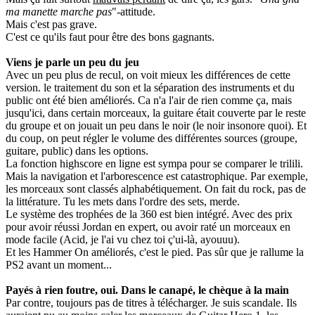
ma manette marche pas
"-attitude.
Mais c'est pas grave.
C'est ce qu'ils faut pour être des bons gagnants.
Viens je parle un peu du jeu
Avec un peu plus de recul, on voit mieux les différences de cette
version. le traitement du son et la séparation des instruments et du
public ont été bien améliorés. Ca n'a l'air de rien comme ça, mais
jusqu'ici, dans certain morceaux, la guitare était couverte par le reste
du groupe et on jouait un peu dans le noir (le noir insonore quoi). Et
du coup, on peut régler le volume des différentes sources (groupe,
guitare, public) dans les options.
La fonction highscore en ligne est sympa pour se comparer le trilili.
Mais la navigation et l'arborescence est catastrophique. Par exemple,
les morceaux sont classés alphabétiquement. On fait du rock, pas de
la littérature. Tu les mets dans l'ordre des sets, merde.
Le système des trophées de la 360 est bien intégré. Avec des prix
pour avoir réussi Jordan en expert, ou avoir raté un morceaux en
mode facile (Acid, je l'ai vu chez toi ç'ui-là, ayouuu).
Et les Hammer On améliorés, c'est le pied. Pas sûr que je rallume la
PS2 avant un moment...
Payés à rien foutre, oui. Dans le canapé, le chèque à la main
Par contre, toujours pas de titres à télécharger. Je suis scandale. Ils