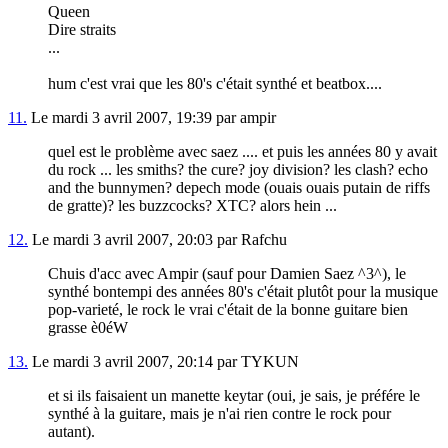
Queen
Dire straits
...
hum c'est vrai que les 80's c'était synthé et beatbox....
11.
Le mardi 3 avril 2007, 19:39 par ampir
quel est le problème avec saez .... et puis les années 80 y avait
du rock ... les smiths? the cure? joy division? les clash? echo
and the bunnymen? depech mode (ouais ouais putain de riffs
de gratte)? les buzzcocks? XTC? alors hein ...
12.
Le mardi 3 avril 2007, 20:03 par Rafchu
Chuis d'acc avec Ampir (sauf pour Damien Saez ^3^), le
synthé bontempi des années 80's c'était plutôt pour la musique
pop-varieté, le rock le vrai c'était de la bonne guitare bien
grasse è0éW
13.
Le mardi 3 avril 2007, 20:14 par TYKUN
et si ils faisaient un manette keytar (oui, je sais, je préfére le
synthé à la guitare, mais je n'ai rien contre le rock pour
autant).