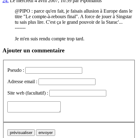
24.
Le mercredi 4 avril 2007, 10:59 par Pipomantis
@PIPO : parce qu'en fait, je faisais allusion à Europe dans le
titre "Le compte-à-rebours final". A force de jouer à Singstar
tu sais plus lire. C'est ça le grand pouvoir de la Starac'...
-------
Je m'en suis rendu compte trop tard.
Ajouter un commentaire
Pseudo :
Adresse email :
Site web (facultatif) :