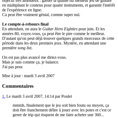
objectif très ambitieux : garder la qualité du meilleur jeu de guitare
en multipliant le contenu pour quatre instruments, et garantir l'intérêt
de l'expérience en ligne.
Ca peut être vraiment génial, comme super nul.
Le compte-à-rebours final
En attendant, on aura le
Guitar Hero Eighties
pour juin. Et les
années 80, voyez-vous, ça peut être le pire comme le meilleur.
D'autant qu'on peut déjà trouver quelques grands morceaux de cette
période dans les deux premiers jeux. Mystère, en attendant une
première
song list
.
On est pas plus avancé me diriez-vous.
Mais je suis comme ça, je balance.
J'ai pas peur.
Mise à jour : mardi 3 avril 2007
Commentaires
1.
Le mardi 3 avril 2007, 14:14 par Poulet
mmmh, finalement que le jeu soit bien foutu ou moyen, ça
doit être franchement délire à jouer avec les potes et c'est ce
genre de trip qui risquent de me faire acheter une 360...