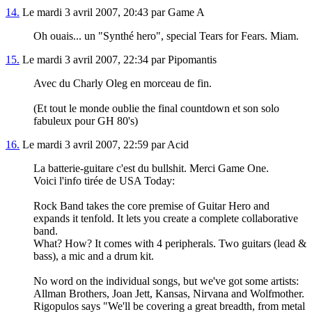
14.
Le mardi 3 avril 2007, 20:43 par Game A
Oh ouais... un "Synthé hero", special Tears for Fears. Miam.
15.
Le mardi 3 avril 2007, 22:34 par Pipomantis
Avec du Charly Oleg en morceau de fin.
(Et tout le monde oublie the final countdown et son solo
fabuleux pour GH 80's)
16.
Le mardi 3 avril 2007, 22:59 par Acid
La batterie-guitare c'est du bullshit. Merci Game One.
Voici l'info tirée de USA Today:
Rock Band takes the core premise of Guitar Hero and
expands it tenfold. It lets you create a complete collaborative
band.
What? How? It comes with 4 peripherals. Two guitars (lead &
bass), a mic and a drum kit.
No word on the individual songs, but we've got some artists:
Allman Brothers, Joan Jett, Kansas, Nirvana and Wolfmother.
Rigopulos says "We'll be covering a great breadth, from metal