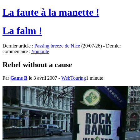
La faute à la manette !
La falm !
Dernier article :
Passing breeze de Nice
(20/07/26) - Dernier
commentaire :
Youloute
Rebel without a cause
Par
Game B
le 3 avril 2007
-
WebTouring
1 minute