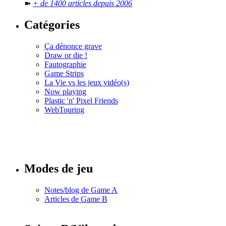
➽
+ de 1400 articles depuis 2006
Catégories
Ça dénonce grave
Draw or die !
Fautographie
Game Strips
La Vie vs les jeux vidéo(s)
Now playing
Plastic 'n' Pixel Friends
WebTouring
Tous les
numéros
Modes de jeu
Notes/blog de Game A
Articles de Game B