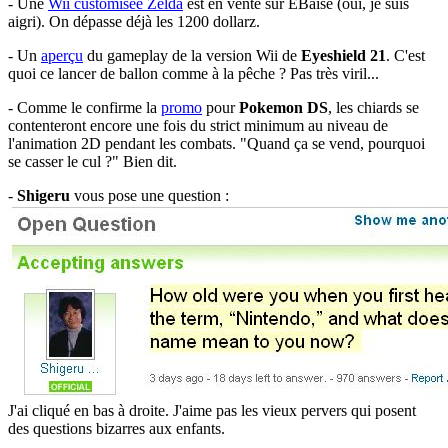
- Une
Wii customisée Zelda
est en vente sur EBaise (oui, je suis
aigri). On dépasse déjà les 1200 dollarz.
- Un
aperçu
du gameplay de la version Wii de
Eyeshield 21
. C'est
quoi ce lancer de ballon comme à la pêche ? Pas très viril...
- Comme le confirme la
promo
pour
Pokemon DS
, les chiards se
contenteront encore une fois du strict minimum au niveau de
l'animation 2D pendant les combats. "Quand ça se vend, pourquoi
se casser le cul ?" Bien dit.
-
Shigeru
vous pose une question :
J'ai cliqué en bas à droite. J'aime pas les vieux pervers qui posent
des questions bizarres aux enfants.