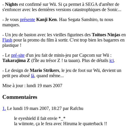
-
Nights
est confirmé sur Wii. Si ça permet à SEGA d'arrêter de
s'enfoncer avec les dernières versions catastrophiques de Sonic...
- Je vous
présente
Kanji Ken
. Haa Segata Sanshiro, tu nous
manques.
- Un jeu de baston avec les vieilles figurines des
Toitues Ninjas
en
Flash
pour la promo du film à sortir. C'est trop bien les bagarres en
plastique !
- Le
pré-site
d'un jeu fait de minis-jeu par Capcom sur Wii :
Takarajima Z
(l'île au trésor Z ! ta taaan). Plus de détails
ici
.
- Le design de
Mario Strikers
, le jeu de foot sur Wii, devient un
petit peu abusé
là
, quand même...
Mise à jour : lundi 19 mars 2007
Commentaires
1.
Le lundi 19 mars 2007, 18:27 par Rafchu
le eyeshield il fait envie *_*
la wiimote, ça le fera avec Hiruma le quaterback !!