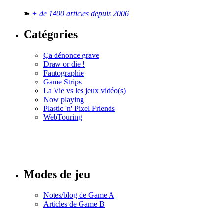
➽
+ de 1400 articles depuis 2006
Catégories
Ça dénonce grave
Draw or die !
Fautographie
Game Strips
La Vie vs les jeux vidéo(s)
Now playing
Plastic 'n' Pixel Friends
WebTouring
Tous les
numéros
Modes de jeu
Notes/blog de Game A
Articles de Game B