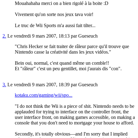
Mouahahaha merci on a bien rigolé à la boite :D
Vivement qu'on sorte nos jeux tava voir!
Le truc de Wii Sports m'a aussi fait tilter...
2.
Le vendredi 9 mars 2007, 18:13 par Gueseuch
"Chris Hecker se fait traiter de râleur parce qu'il trouve que
Nintendo casse la créativité dans les jeux vidéos."
Bein oui, normal, c'est quand même un comble!!
Et "râleur" c'est un peu gentillet, moi j'aurais dis "con".
3.
Le vendredi 9 mars 2007, 18:39 par Gueseuch
kotaku.com/gaming/wii/spo...
"I do not think the Wii is a piece of shit. Nintendo needs to be
applauded for trying to interface on the controller front, the
user interface front, on making games accessible, on making a
console that you don't need to mortgage your house to afford.
Secondly, it's totally obvious—and I'm sorry that I implied