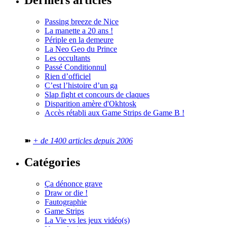
Derniers articles
Passing breeze de Nice
La manette a 20 ans !
Périple en la demeure
La Neo Geo du Prince
Les occultants
Passé Conditionnul
Rien d’officiel
C’est l’histoire d’un ga
Slap fight et concours de claques
Disparition amère d'Okhtosk
Accès rétabli aux Game Strips de Game B !
➽
+ de 1400 articles depuis 2006
Catégories
Ça dénonce grave
Draw or die !
Fautographie
Game Strips
La Vie vs les jeux vidéo(s)