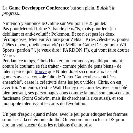
La
Game Developper Conference
bat son plein.
Bullshit in
progress...
Nintendo y annonce le Online sur Wii pour le 25 juillet.
Pas pour Metroid Prime 3, bande de naïfs, mais pour leur jeu
débilitant et anti-évolutif : Pokémon. Et ce n'est pas les deux
récompenses, Meilleur écriture pour Zelda TP (les célestiens, poules
à têtes d'oeuf, quelle créativité) et Meilleur Game Design pour Wii
Sports (pardon ?!, je veux dire : PARDON !?), qui vont faire douter
Mario.
Pendant ce temps, Chris Hecker, un homme sympathique luttant
contre le courant, se fait traiter - comme plein de gens biens - de
râleur parce qu'il
trouve
que Nintendo et sa course aux casual
gamers avec sa console faite de "deux Gamecubes scotchées
ensemble", casse la créativité dans les jeux vidéos. Chris, on est
avec toi. Nintendo, c'est le Walt Disney des consoles avec son côté
bien pensant, ses personnages cons comme la lune, son auto-censure
fascisante (Point Godwin, mais ils cherchent la rixe aussi), et son
monopole ralentissant le cours de l'évolution.
Un peu d'espoir quand même, avec le jeu pour éduquer les femmes
soumises à la cérémonie du thé. Ou encore un coach sur DS pour
être un vrai suceur dans les relations d'entreprise.