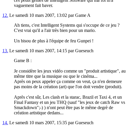
ces petits génies de Intelligent Software qui ma foi m'a
vaguement fait baver.
12.
Le samedi 10 mars 2007, 13:02 par Game A
Ah tiens, c'est Intelligent Systems qui s'occupe de ce jeu ?
C'est vrai qu'il a l'air très bien pour un mario.
Un bisou de plus à l'équipe de feu Gunpei !
13.
Le samedi 10 mars 2007, 14:15 par Gueseuch
Game B :
Je considère les jeux vidéo comme un "produit artistique", au
même titre que la musique ou que le cinéma...
Après on peux appeler ça comme on veut, ça n'en demeure
pas moins de la création (art) que l'on doit vendre (produit).
Après c'est sûr, Les clash et la starac, Brazil et Taxi 4, et un
Final Fantasy et un jeu THQ (sauf "les jeux de catch Raw vs
Smackdown";-) ) n'ont peut être pas le même degrè de
création artistique dedans...
14.
Le samedi 10 mars 2007, 15:35 par Gueseuch