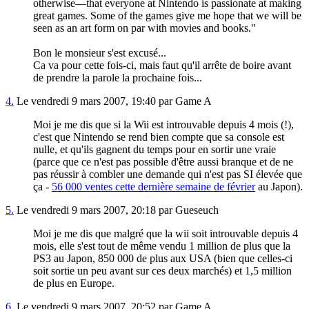
otherwise—that everyone at Nintendo is passionate at making
great games. Some of the games give me hope that we will be
seen as an art form on par with movies and books."
Bon le monsieur s'est excusé...
Ca va pour cette fois-ci, mais faut qu'il arrête de boire avant
de prendre la parole la prochaine fois...
4.
Le vendredi 9 mars 2007, 19:40 par Game A
Moi je me dis que si la Wii est introuvable depuis 4 mois (!),
c'est que Nintendo se rend bien compte que sa console est
nulle, et qu'ils gagnent du temps pour en sortir une vraie
(parce que ce n'est pas possible d'être aussi branque et de ne
pas réussir à combler une demande qui n'est pas SI élevée que
ça -
56 000 ventes cette dernière semaine de février
au Japon).
5.
Le vendredi 9 mars 2007, 20:18 par Gueseuch
Moi je me dis que malgré que la wii soit introuvable depuis 4
mois, elle s'est tout de même vendu 1 million de plus que la
PS3 au Japon, 850 000 de plus aux USA (bien que celles-ci
soit sortie un peu avant sur ces deux marchés) et 1,5 million
de plus en Europe.
6.
Le vendredi 9 mars 2007, 20:52 par Game A