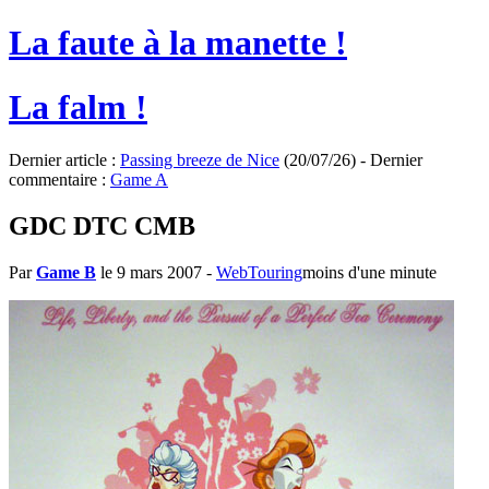
La faute à la manette !
La falm !
Dernier article :
Passing breeze de Nice
(20/07/26) - Dernier
commentaire :
Game A
GDC DTC CMB
Par
Game B
le 9 mars 2007
-
WebTouring
moins d'une minute