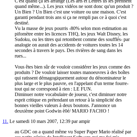
C'est quand ça les arrange (Les arts et Lettres ils les prennent
quand même...). Les jeux vidéos ne sont donc qu'un produit ?
Un Bien ? Un Bien c'est une voiture ou une maison. C'est
garanti pendant trois ans si ça ne rempli pas ce à quoi c'est
destiné.
Vu la masse de jeux pourris -80% selon mon estimation au
pifomètre entre les licences THQ, les jeux Walt Disney, les
Sudoku, ou les titres qui retombent comme des soufflés- par
analogie on aurait des accidents de voitures toutes les 14
secondes à travers le pays. Des rivières de sang dans les
rues...
Vous êtes bien sûr de vouloir considérer les jeux comme des
produits ? De vouloir laisser toutes manoeuvres à des boîtes
qui ratissent démagogiquement autour du dénominateur le
plus large et le plus pauvre, en l'appelant d'un terme fourre-
tout qui ne correspond à rien : LE FUN.
Diminuer notre vocabulaire de joueur, c'est diminuer notre
esprit critique en prétendant un retour à la simplicité des
bonnes vieilles valeurs à deux boutons. J'annonce un
deuxième point Godwin è0é/ MARIO FACHO !
11.
Le samedi 10 mars 2007, 12:39 par ampir
au GDC on a quand même vu Super Paper Mario réalisé par