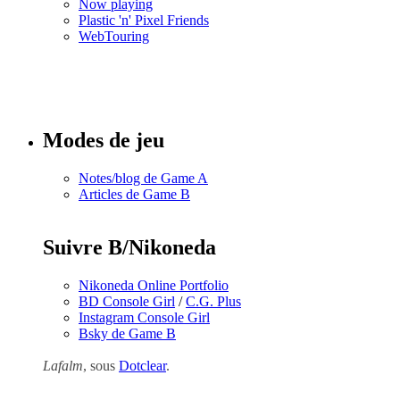
Now playing
Plastic 'n' Pixel Friends
WebTouring
Tous les
numéros
Modes de jeu
Notes/blog de Game A
Articles de Game B
Suivre B/Nikoneda
Nikoneda Online Portfolio
BD Console Girl
/
C.G. Plus
Instagram Console Girl
Bsky de Game B
Lafalm
, sous
Dotclear
.