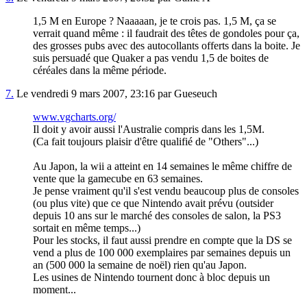
1,5 M en Europe ? Naaaaan, je te crois pas. 1,5 M, ça se
verrait quand même : il faudrait des têtes de gondoles pour ça,
des grosses pubs avec des autocollants offerts dans la boite. Je
suis persuadé que Quaker a pas vendu 1,5 de boites de
céréales dans la même période.
7.
Le vendredi 9 mars 2007, 23:16 par Gueseuch
www.vgcharts.org/
Il doit y avoir aussi l'Australie compris dans les 1,5M.
(Ca fait toujours plaisir d'être qualifié de "Others"...)
Au Japon, la wii a atteint en 14 semaines le même chiffre de
vente que la gamecube en 63 semaines.
Je pense vraiment qu'il s'est vendu beaucoup plus de consoles
(ou plus vite) que ce que Nintendo avait prévu (outsider
depuis 10 ans sur le marché des consoles de salon, la PS3
sortait en même temps...)
Pour les stocks, il faut aussi prendre en compte que la DS se
vend a plus de 100 000 exemplaires par semaines depuis un
an (500 000 la semaine de noël) rien qu'au Japon.
Les usines de Nintendo tournent donc à bloc depuis un
moment...