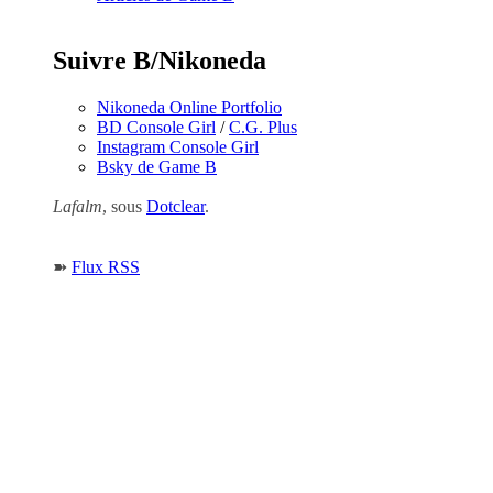
Suivre B/Nikoneda
Nikoneda Online Portfolio
BD Console Girl
/
C.G. Plus
Instagram Console Girl
Bsky de Game B
Lafalm
, sous
Dotclear
.
➽
Flux RSS