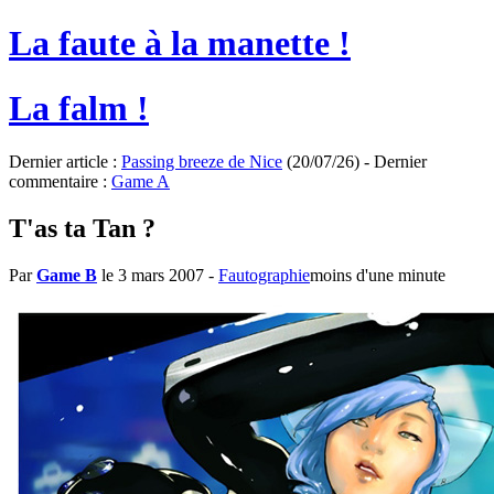
La faute à la manette !
La falm !
Dernier article :
Passing breeze de Nice
(20/07/26) - Dernier
commentaire :
Game A
T'as ta Tan ?
Par
Game B
le 3 mars 2007
-
Fautographie
moins d'une minute