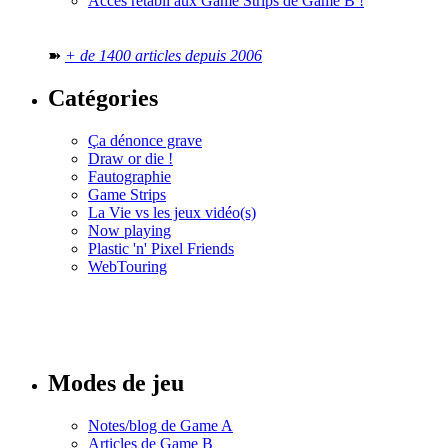
Accès rétabli aux Game Strips de Game B !
➽
+ de 1400 articles depuis 2006
Catégories
Ça dénonce grave
Draw or die !
Fautographie
Game Strips
La Vie vs les jeux vidéo(s)
Now playing
Plastic 'n' Pixel Friends
WebTouring
Tous les
numéros
Modes de jeu
Notes/blog de Game A
Articles de Game B