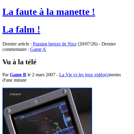
La faute à la manette !
La falm !
Dernier article :
Passing breeze de Nice
(20/07/26) - Dernier
commentaire :
Game A
Vu à la télé
Par
Game B
le 2 mars 2007
-
La Vie vs les jeux vidéo(s)
moins
d'une minute