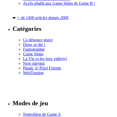
Accès rétabli aux Game Strips de Game B !
➽
+ de 1400 articles depuis 2006
Catégories
Ça dénonce grave
Draw or die !
Fautographie
Game Strips
La Vie vs les jeux vidéo(s)
Now playing
Plastic 'n' Pixel Friends
WebTouring
Tous les
numéros
Modes de jeu
Notes/blog de Game A