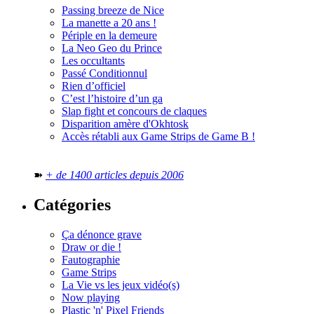
Passing breeze de Nice
La manette a 20 ans !
Périple en la demeure
La Neo Geo du Prince
Les occultants
Passé Conditionnul
Rien d’officiel
C’est l’histoire d’un ga
Slap fight et concours de claques
Disparition amère d'Okhtosk
Accès rétabli aux Game Strips de Game B !
➽
+ de 1400 articles depuis 2006
Catégories
Ça dénonce grave
Draw or die !
Fautographie
Game Strips
La Vie vs les jeux vidéo(s)
Now playing
Plastic 'n' Pixel Friends