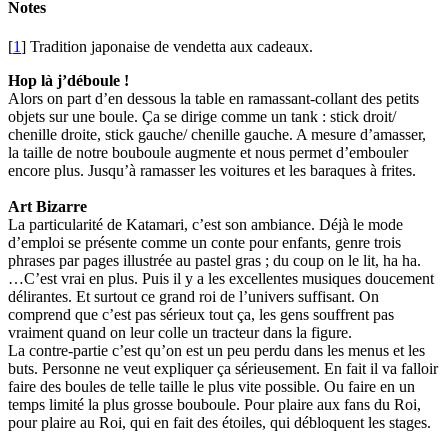
Notes
[
1
] Tradition japonaise de vendetta aux cadeaux.
Hop là j’déboule !
Alors on part d’en dessous la table en ramassant-collant des petits
objets sur une boule. Ça se dirige comme un tank : stick droit/
chenille droite, stick gauche/ chenille gauche. A mesure d’amasser,
la taille de notre bouboule augmente et nous permet d’embouler
encore plus. Jusqu’à ramasser les voitures et les baraques à frites.
Art Bizarre
La particularité de Katamari, c’est son ambiance. Déjà le mode
d’emploi se présente comme un conte pour enfants, genre trois
phrases par pages illustrée au pastel gras ; du coup on le lit, ha ha.
…C’est vrai en plus. Puis il y a les excellentes musiques doucement
délirantes. Et surtout ce grand roi de l’univers suffisant. On
comprend que c’est pas sérieux tout ça, les gens souffrent pas
vraiment quand on leur colle un tracteur dans la figure.
La contre-partie c’est qu’on est un peu perdu dans les menus et les
buts. Personne ne veut expliquer ça sérieusement. En fait il va falloir
faire des boules de telle taille le plus vite possible. Ou faire en un
temps limité la plus grosse bouboule. Pour plaire aux fans du Roi,
pour plaire au Roi, qui en fait des étoiles, qui débloquent les stages.