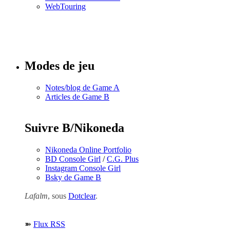
WebTouring
Tous les
numéros
Modes de jeu
Notes/blog de Game A
Articles de Game B
Suivre B/Nikoneda
Nikoneda Online Portfolio
BD Console Girl
/
C.G. Plus
Instagram Console Girl
Bsky de Game B
Lafalm
, sous
Dotclear
.
➽
Flux RSS