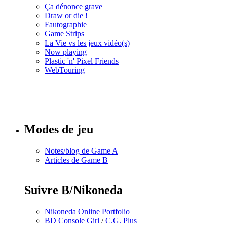
Ça dénonce grave
Draw or die !
Fautographie
Game Strips
La Vie vs les jeux vidéo(s)
Now playing
Plastic 'n' Pixel Friends
WebTouring
Tous les
numéros
Modes de jeu
Notes/blog de Game A
Articles de Game B
Suivre B/Nikoneda
Nikoneda Online Portfolio
BD Console Girl
/
C.G. Plus