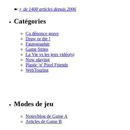
➽
+ de 1400 articles depuis 2006
Catégories
Ça dénonce grave
Draw or die !
Fautographie
Game Strips
La Vie vs les jeux vidéo(s)
Now playing
Plastic 'n' Pixel Friends
WebTouring
Tous les
numéros
Modes de jeu
Notes/blog de Game A
Articles de Game B