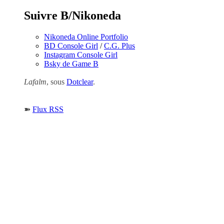
Suivre B/Nikoneda
Nikoneda Online Portfolio
BD Console Girl
/
C.G. Plus
Instagram Console Girl
Bsky de Game B
Lafalm
, sous
Dotclear
.
➽
Flux RSS