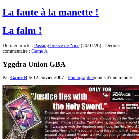
La faute à la manette !
La falm !
Dernier article :
Passing breeze de Nice
(20/07/26) - Dernier
commentaire :
Game A
Yggdra Union GBA
Par
Game B
le 12 janvier 2007
-
Fautographie
moins d'une minute